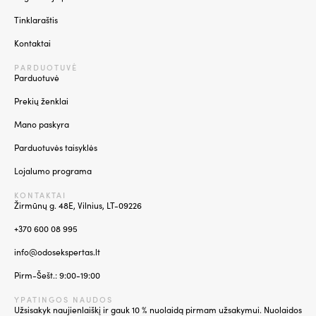
Tinklaraštis
Kontaktai
PARDUOTUVĖ
Parduotuvė
Prekių ženklai
Mano paskyra
Parduotuvės taisyklės
Lojalumo programa
KONTAKTAI
Žirmūnų g. 48E, Vilnius, LT-09226
+370 600 08 995
info@odosekspertas.lt
Pirm-Šešt.: 9:00-19:00
YPATINGOS NAUDOS
Užsisakyk naujienlaiškį ir gauk 10 % nuolaidą pirmam užsakymui. Nuolaidos