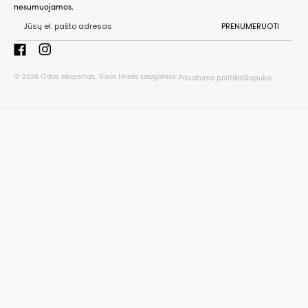
nesumuojamos.
PRENUMERUOTI
© 2026 Odos ekspertas. Visos teisės saugomos.
Privatumo politika
Slapukai