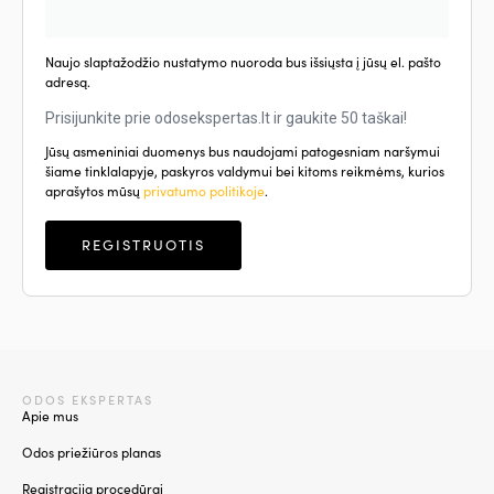
Naujo slaptažodžio nustatymo nuoroda bus išsiųsta į jūsų el. pašto
adresą.
Prisijunkite prie odosekspertas.lt ir gaukite 50 taškai!
Jūsų asmeniniai duomenys bus naudojami patogesniam naršymui
šiame tinklalapyje, paskyros valdymui bei kitoms reikmėms, kurios
aprašytos mūsų
privatumo politikoje
.
REGISTRUOTIS
ODOS EKSPERTAS
Apie mus
Odos priežiūros planas
Registracija procedūrai