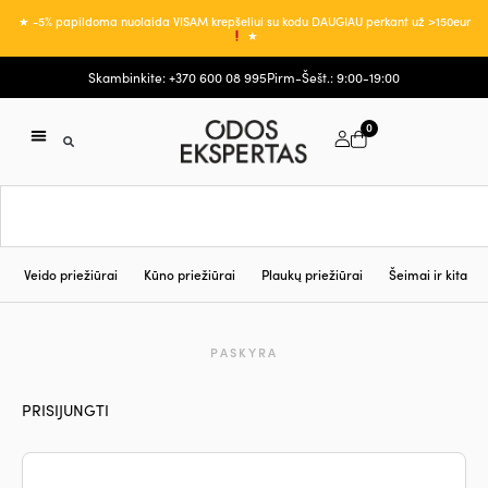
★ -5% papildoma nuolaida VISAM krepšeliui su kodu DAUGIAU perkant už >150eur
★
Skambinkite: +370 600 08 995
Pirm-Šešt.: 9:00-19:00
0
Veido priežiūrai
Kūno priežiūrai
Plaukų priežiūrai
Šeimai ir kita
PASKYRA
PRISIJUNGTI