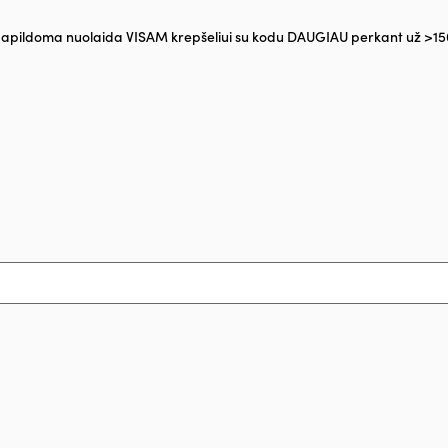
apildoma nuolaida VISAM krepšeliui su kodu DAUGIAU perkant už >15