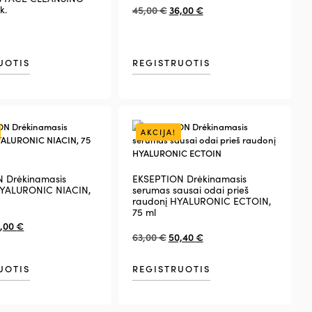
k.
45,00
€
36,00
€
UOTIS
REGISTRUOTIS
AKCIJA!
 Drėkinamasis
EKSEPTION Drėkinamasis
HYALURONIC NIACIN,
serumas sausai odai prieš
raudonį HYALURONIC ECTOIN,
75 ml
,00
€
63,00
€
50,40
€
UOTIS
REGISTRUOTIS