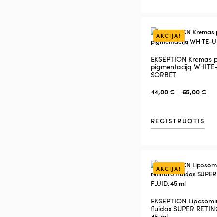
AKCIJA!
EKSEPTION Kremas p
pigmentaciją WHITE
SORBET
44,00
€
–
65,00
€
REGISTRUOTIS
AKCIJA!
EKSEPTION Liposomini
fluidas SUPER RETIN
45 ml