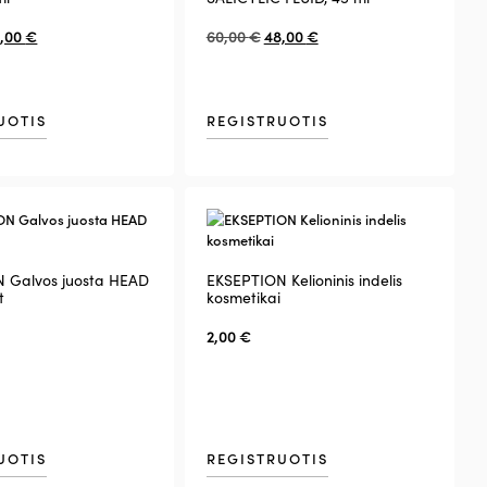
,00
€
60,00
€
48,00
€
UOTIS
REGISTRUOTIS
 Galvos juosta HEAD
EKSEPTION Kelioninis indelis
t
kosmetikai
2,00
€
UOTIS
REGISTRUOTIS