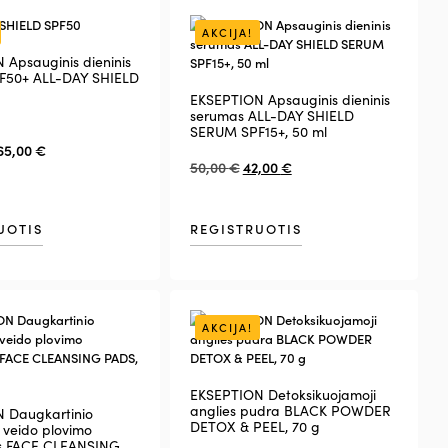
AKCIJA!
 Apsauginis dieninis
F50+ ALL-DAY SHIELD
EKSEPTION Apsauginis dieninis
serumas ALL-DAY SHIELD
SERUM SPF15+, 50 ml
65,00
€
50,00
€
42,00
€
UOTIS
REGISTRUOTIS
AKCIJA!
EKSEPTION Detoksikuojamoji
anglies pudra BLACK POWDER
 Daugkartinio
DETOX & PEEL, 70 g
 veido plovimo
s FACE CLEANSING