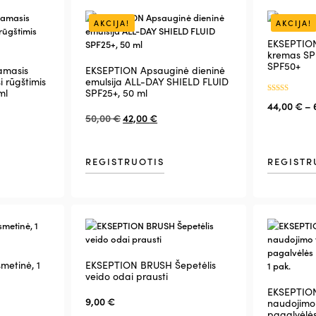
AKCIJA!
AKCIJA!
EKSEPTION
kremas SP
SPF50+
amasis
EKSEPTION Apsauginė dieninė
i rūgštimis
emulsija ALL-DAY SHIELD FLUID
ml
SPF25+, 50 ml
Įvertinimas:
44,00
€
–
5.00
iš 5
50,00
€
42,00
€
REGISTRUOTIS
REGISTR
metinė, 1
EKSEPTION BRUSH Šepetėlis
veido odai prausti
EKSEPTION
9,00
€
naudojimo
pagalvėlė