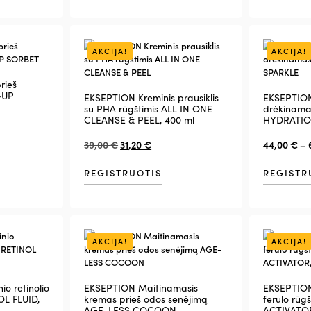
AKCIJA!
AKCIJA!
rieš
-UP
EKSEPTION Kreminis prausiklis
EKSEPTIO
su PHA rūgštimis ALL IN ONE
drėkinama
CLEANSE & PEEL, 400 ml
HYDRATIO
39,00
€
31,20
€
44,00
€
–
REGISTRUOTIS
REGISTR
AKCIJA!
AKCIJA!
o retinolio
EKSEPTION Maitinamasis
EKSEPTION
OL FLUID,
kremas prieš odos senėjimą
ferulo rūg
AGE-LESS COCOON
ACTIVATOR