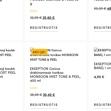
g
60,00
€
48
Įvertinimas:
32,00
€
25,60
€
5.00
iš 5
REGISTRUOTIS
REGISTR
AKCIJA!
EKSEPTION
BAND, 1 vn
oji kaukė
EKSEPTION Gaivus
POST PEEL
drėkinamasis tonikas
ml
MONSOON MIST TONE & PEEL,
4,50
€
400 ml
Įvertinimas:
38,00
€
30,40
€
5.00
iš 5
REGISTRUOTIS
REGISTR