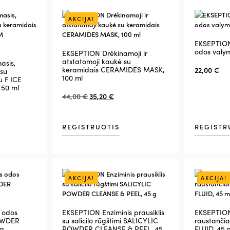
AKCIJA!
EKSEPTION
odos valymu
EKSEPTION Drėkinamoji ir
atstatomoji kaukė su
asis,
keramidais CERAMIDES MASK,
22,00
€
su
100 ml
u F ICE
50 ml
44,00
€
35,20
€
REGISTRUOTIS
REGISTR
AKCIJA!
AKCIJA!
 odos
EKSEPTION Enziminis prausiklis
EKSEPTION 
POWDER
su salicilo rūgštimi SALICYLIC
raustančia
 g
POWDER CLEANSE & PEEL, 45
FLUID, 45 