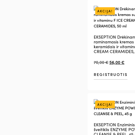
AKCIJA!
EKSEPTION Drėkinam
raminamasis kremas 
keramidais ir vitamin
CREAM CERAMIDES, 
70,00
€
56,00
€
REGISTRUOTIS
AKCIJA!
EKSEPTION Enziminis
šveitiklis ENZYME 
CLEANSE & PEEL, 45