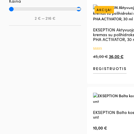
Kaina
AKCIJA!
2
€
—
216
€
EKSEPTION Aktyvuoj
kremas su polihidroks
PHA ACTIVATOR, 30 
Įvertinimas:
45,00
€
36,00
€
5.00
iš 5
REGISTRUOTIS
EKSEPTION Balta kos
vnt
10,00
€