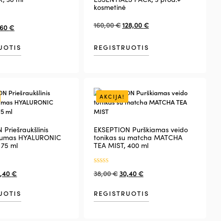
kosmetinė
160,00
€
128,00
€
,60
€
UOTIS
REGISTRUOTIS
AKCIJA!
Priešraukšlinis
EKSEPTION Purškiamas veido
serumas HYALURONIC
tonikas su matcha MATCHA
 75 ml
TEA MIST, 400 ml
Įvertinimas:
,40
€
38,00
€
30,40
€
5.00
iš 5
UOTIS
REGISTRUOTIS