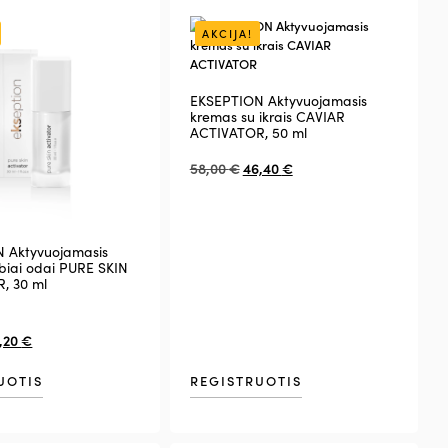
AKCIJA!
EKSEPTION Aktyvuojamasis
kremas su ikrais CAVIAR
ACTIVATOR, 50 ml
58,00
€
46,40
€
 Aktyvuojamasis
biai odai PURE SKIN
, 30 ml
,20
€
UOTIS
REGISTRUOTIS