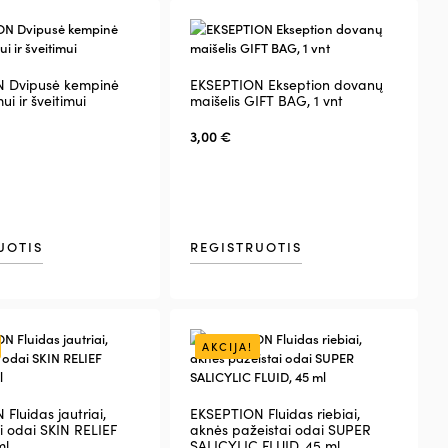
 Dvipusė kempinė
EKSEPTION Ekseption dovanų
i ir šveitimui
maišelis GIFT BAG, 1 vnt
3,00
€
UOTIS
REGISTRUOTIS
AKCIJA!
Fluidas jautriai,
EKSEPTION Fluidas riebiai,
i odai SKIN RELIEF
aknės pažeistai odai SUPER
ml
SALICYLIC FLUID, 45 ml