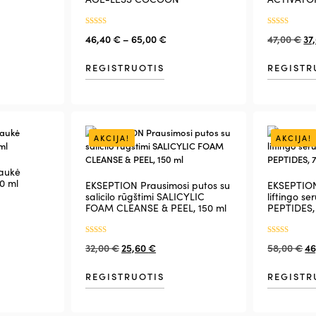
Įvertinimas:
Įvertinimas:
46,40
€
–
65,00
€
47,00
€
37
5.00
5.00
iš 5
iš 5
REGISTRUOTIS
REGISTR
AKCIJA!
AKCIJA!
aukė
0 ml
EKSEPTION Prausimosi putos su
EKSEPTION 
salicilo rūgštimi SALICYLIC
liftingo 
FOAM CLEANSE & PEEL, 150 ml
PEPTIDES,
Įvertinimas:
Įvertinimas:
32,00
€
25,60
€
58,00
€
46
4.50
5.00
iš 5
iš 5
REGISTRUOTIS
REGISTR