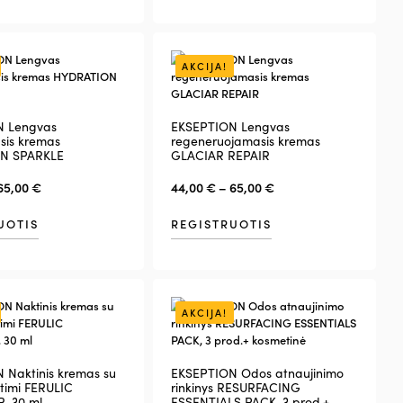
AKCIJA!
N Lengvas
EKSEPTION Lengvas
sis kremas
regeneruojamasis kremas
N SPARKLE
GLACIAR REPAIR
65,00
€
44,00
€
–
65,00
€
UOTIS
REGISTRUOTIS
AKCIJA!
 Naktinis kremas su
EKSEPTION Odos atnaujinimo
štimi FERULIC
rinkinys RESURFACING
, 30 ml
ESSENTIALS PACK, 3 prod.+