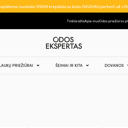
apildoma nuolaida VISAM krepšeliui su kodu DAUGIAU perkant už >15
Tinklaraštis
Apie mus
Odos priežiūros p
LAUKŲ PRIEŽIŪRAI
ŠEIMAI IR KITA
DOVANOS