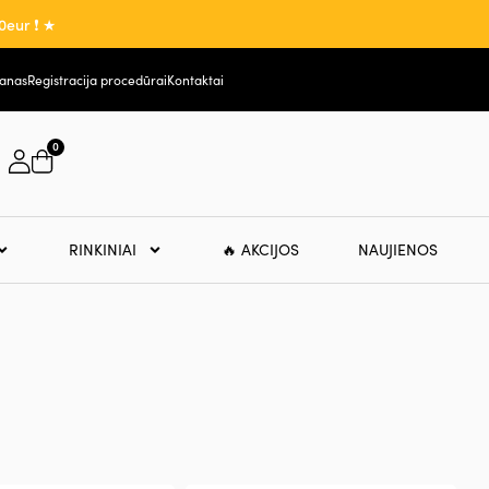
0eur ❗ ★
lanas
Registracija procedūrai
Kontaktai
0
RINKINIAI
🔥 AKCIJOS
NAUJIENOS