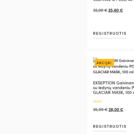
32,00
€
25,60
€
REGISTRUOTIS
AKCIJA!
EKSEPTION Gaivinam
su ledynų vandeniu 
GLACIAR MASK, 100 
Įvertinimas:
35,00
€
28,00
€
5.00
iš 5
REGISTRUOTIS