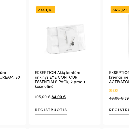
AKCIJA!
AKCIJA!
ūro
EKSEPTION Akių kontūro
EKSEPTION
 CREAM, 30
rinkinys EYE CONTOUR
kremas rie
ESSENTIALS PACK, 2 prod.+
ACTIVATOR
kosmetinė
Įvertinimas:
105,00
€
84,00
€
49,00
€
39
5.00
iš 5
REGISTRUOTIS
REGISTR