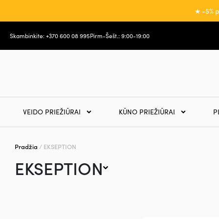
★ -5% p
Skambinkite: +370 600 08 995
Pirm-Šešt.: 9:00-19:00
VEIDO PRIEŽIŪRAI
KŪNO PRIEŽIŪRAI
P
Pradžia
/ EKSEPTION
EKSEPTION