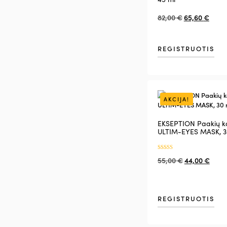
82,00
€
65,60
€
REGISTRUOTIS
AKCIJA!
EKSEPTION Paakių k
ULTIM-EYES MASK, 3
Įvertinimas:
55,00
€
44,00
€
5.00
iš 5
REGISTRUOTIS