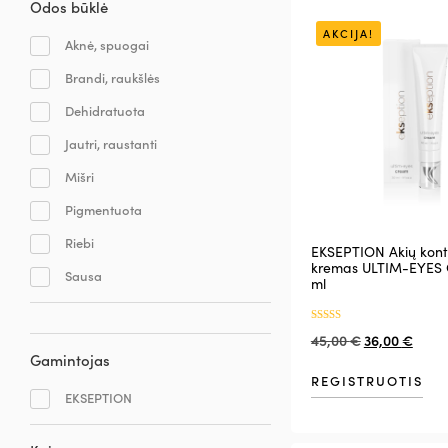
Odos būklė
AKCIJA!
Aknė, spuogai
Brandi, raukšlės
Dehidratuota
Jautri, raustanti
Mišri
Pigmentuota
Riebi
EKSEPTION Akių kont
kremas ULTIM-EYES
Sausa
ml
Įvertinimas:
45,00
€
36,00
€
5.00
iš 5
Gamintojas
REGISTRUOTIS
EKSEPTION