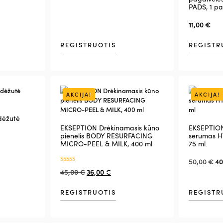
PADS, 1 pa
11,00
€
REGISTRUOTIS
REGISTR
AKCIJA!
AKCIJA!
dėžutė
EKSEPTION Drėkinamasis kūno
EKSEPTION
pienelis BODY RESURFACING
serumas 
MICRO-PEEL & MILK, 400 ml
75 ml
50,00
€
40
Įvertinimas:
45,00
€
36,00
€
5.00
iš 5
REGISTRUOTIS
REGISTR