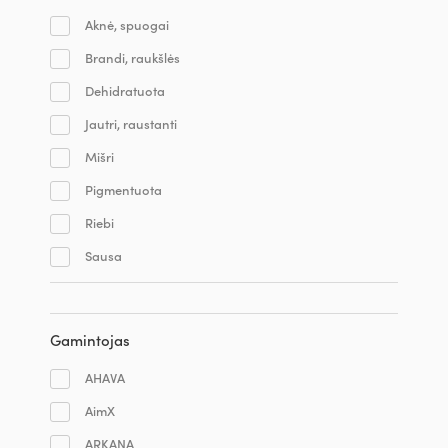
Aknė, spuogai
Brandi, raukšlės
Dehidratuota
Jautri, raustanti
Mišri
Pigmentuota
Riebi
Sausa
Gamintojas
AHAVA
AimX
ARKANA