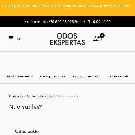
★ -5% papildoma nuolaida VISAM krepšeliui su kodu DAUGIAU perkant už >150eur ❗
★
Skambinkite: +370 600 08 995
Pirm-Šešt.: 9:00-19:00
0
ODOS PRIEŽIŪROS PLANAS
REGISTRACIJA PROCEDŪRAI
MANO PASKYRA
Veido priežiūrai
Kūno priežiūrai
Plaukų priežiūrai
Šeimai ir kita
Pradžia
/
Kūno priežiūrai
/ Nuo saulės
Nuo saulės
Odos būklė