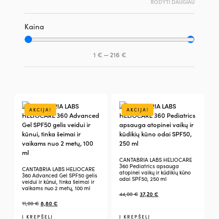
RODYTI DAUGIAU
Kaina
1
€
—
216
€
AKCIJA!
AKCIJA!
CANTABRIA LABS HELIOCARE
360 Pediatrics apsauga
CANTABRIA LABS HELIOCARE
atopinei vaikų ir kūdikių kūno
360 Advanced Gel SPF50 gelis
odai SPF50, 250 ml
veidui ir kūnui, tinka šeimai ir
vaikams nuo 2 metų, 100 ml
44,00
€
37,20
€
11,00
€
8,80
€
Į KREPŠELĮ
Į KREPŠELĮ