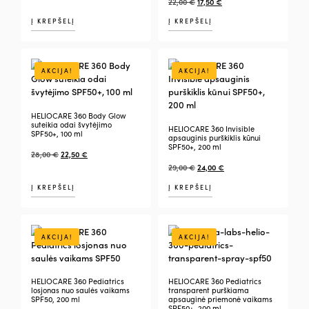
22,00
€
17,50
€
5.00
iš 5
Į KREPŠELĮ
Į KREPŠELĮ
AKCIJA!
AKCIJA!
HELIOCARE 360 Body Glow
suteikia odai švytėjimo
HELIOCARE 360 Invisible
SPF50+, 100 ml
apsauginis purškiklis kūnui
SPF50+, 200 ml
28,00
€
22,50
€
29,00
€
24,00
€
Į KREPŠELĮ
Į KREPŠELĮ
AKCIJA!
AKCIJA!
HELIOCARE 360 Pediatrics
HELIOCARE 360 Pediatrics
losjonas nuo saulės vaikams
transparent purškiama
SPF50, 200 ml
apsauginė priemonė vaikams
SPF50+, 200 ml