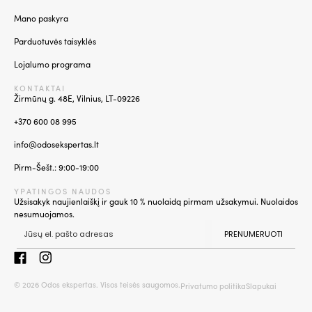
Mano paskyra
Parduotuvės taisyklės
Lojalumo programa
KONTAKTAI
Žirmūnų g. 48E, Vilnius, LT-09226
+370 600 08 995
info@odosekspertas.lt
Pirm-Šešt.: 9:00-19:00
YPATINGOS NAUDOS
Užsisakyk naujienlaiškį ir gauk 10 % nuolaidą pirmam užsakymui. Nuolaidos
nesumuojamos.
PRENUMERUOTI
© 2026 Odos ekspertas. Visos teisės saugomos.
Privatumo politika
Slapukai