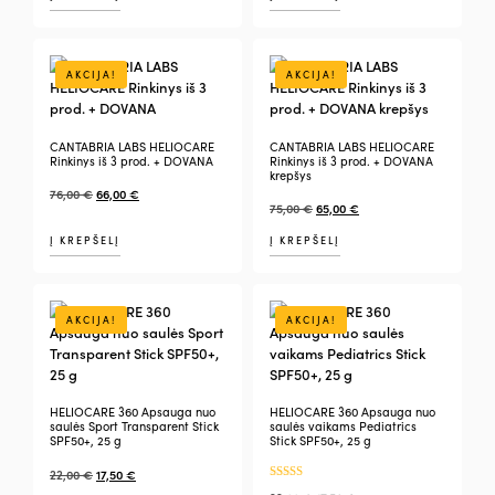
AKCIJA!
AKCIJA!
CANTABRIA LABS HELIOCARE
CANTABRIA LABS HELIOCARE
Rinkinys iš 3 prod. + DOVANA
Rinkinys iš 3 prod. + DOVANA
krepšys
76,00
€
66,00
€
75,00
€
65,00
€
Į KREPŠELĮ
Į KREPŠELĮ
AKCIJA!
AKCIJA!
HELIOCARE 360 Apsauga nuo
HELIOCARE 360 Apsauga nuo
saulės Sport Transparent Stick
saulės vaikams Pediatrics
SPF50+, 25 g
Stick SPF50+, 25 g
22,00
€
17,50
€
Įvertinimas: