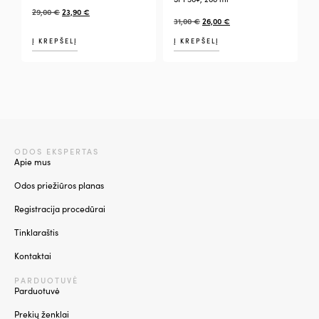
29,00
€
23,90
€
31,00
€
26,00
€
Į KREPŠELĮ
Į KREPŠELĮ
ODOS EKSPERTAS
Apie mus
Odos priežiūros planas
Registracija procedūrai
Tinklaraštis
Kontaktai
PARDUOTUVĖ
Parduotuvė
Prekių ženklai