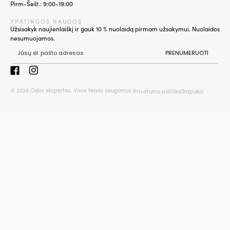
Pirm-Šešt.: 9:00-19:00
YPATINGOS NAUDOS
Užsisakyk naujienlaiškį ir gauk 10 % nuolaidą pirmam užsakymui. Nuolaidos
nesumuojamos.
PRENUMERUOTI
© 2026 Odos ekspertas. Visos teisės saugomos.
Privatumo politika
Slapukai