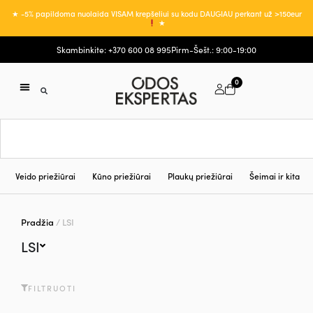
★ -5% papildoma nuolaida VISAM krepšeliui su kodu DAUGIAU perkant už >150eur
★
Skambinkite: +370 600 08 995
Pirm-Šešt.: 9:00-19:00
0
Veido priežiūrai
Kūno priežiūrai
Plaukų priežiūrai
Šeimai ir kita
Pradžia
/ LSI
LSI
FILTRUOTI