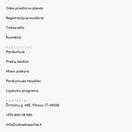
Odos priežiūros planas
Registracija procedūrai
Tinklaraštis
Kontaktai
PARDUOTUVĖ
Parduotuvė
Prekių ženklai
Mano paskyra
Parduotuvės taisyklės
Lojalumo programa
KONTAKTAI
Žirmūnų g. 48E, Vilnius, LT-09226
+370 600 08 995
info@odosekspertas.lt