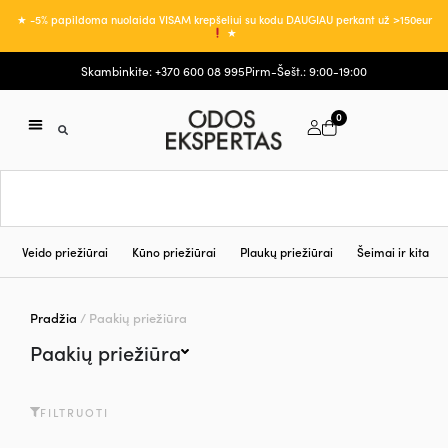
★ -5% papildoma nuolaida VISAM krepšeliui su kodu DAUGIAU perkant už >150eur
★
Skambinkite: +370 600 08 995
Pirm-Šešt.: 9:00-19:00
0
Veido priežiūrai
Kūno priežiūrai
Plaukų priežiūrai
Šeimai ir kita
Pradžia
/ Paakių priežiūra
Paakių priežiūra
FILTRUOTI