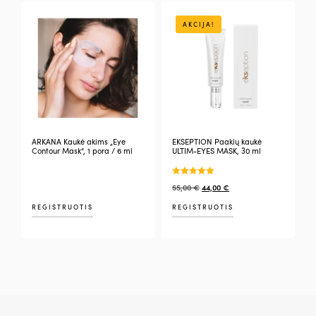
AKCIJA!
ARKANA Kaukė akims „Eye
EKSEPTION Paakių kaukė
Contour Mask“, 1 pora / 6 ml
ULTIM-EYES MASK, 30 ml
Įvertinimas:
55,00
€
44,00
€
5.00
iš 5
REGISTRUOTIS
REGISTRUOTIS