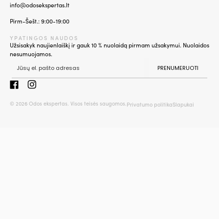
info@odosekspertas.lt
Pirm-Šešt.: 9:00-19:00
YPATINGOS NAUDOS
Užsisakyk naujienlaiškį ir gauk 10 % nuolaidą pirmam užsakymui. Nuolaidos
nesumuojamos.
PRENUMERUOTI
© 2026 Odos ekspertas. Visos teisės saugomos.
Privatumo politika
Slapukai