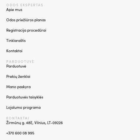
ODOS EKSPERTAS
Apie mus
Odos priežiūros planas
Registracija procedūrai
Tinklaraštis
Kontaktai
PARDUOTUVĖ
Parduotuvė
Prekių ženklai
Mano paskyra
Parduotuvės taisyklės
Lojalumo programa
KONTAKTAI
Žirmūnų g. 48E, Vilnius, LT-09226
+370 600 08 995