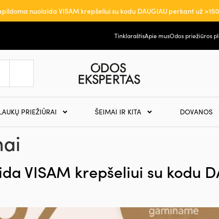
pildoma nuolaida VISAM krepšeliui su kodu DAUGIAU perkant už >15
Tinklaraštis
Apie mus
Odos priežiūros p
LAUKŲ PRIEŽIŪRAI
ŠEIMAI IR KITA
DOVANOS
mai
da VISAM krepšeliui su kodu 