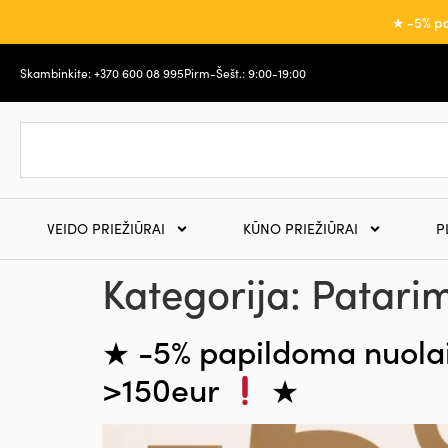
★ -5% pa
Skambinkite: +370 600 08 995
Pirm-Šešt.: 9:00-19:00
VEIDO PRIEŽIŪRAI
KŪNO PRIEŽIŪRAI
P
Kategorija:
Patari
★ -5% papildoma nuolai
>150eur
★