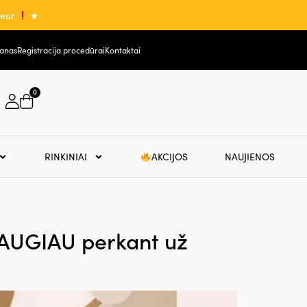
0eur
★
lanas
Registracija procedūrai
Kontaktai
0
RINKINIAI
AKCIJOS
NAUJIENOS
DAUGIAU perkant už