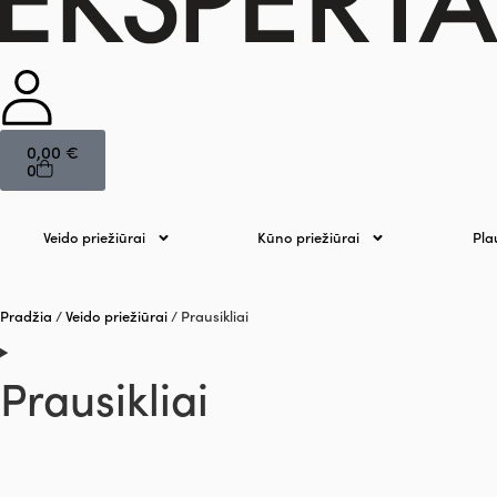
0,00
€
0
Veido priežiūrai
Kūno priežiūrai
Pla
Pradžia
/
Veido priežiūrai
/ Prausikliai
Prausikliai