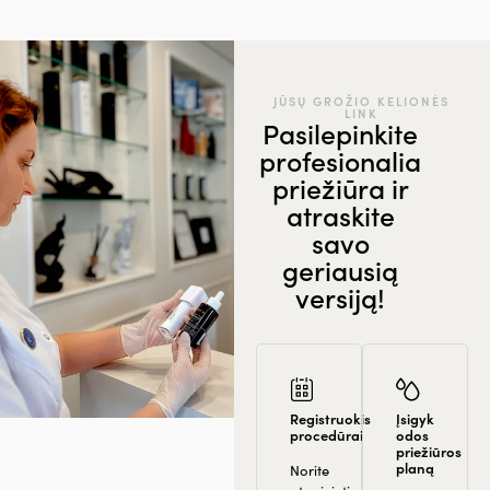
JŪSŲ GROŽIO KELIONĖS
LINK
Pasilepinkite
profesionalia
priežiūra ir
atraskite
savo
geriausią
versiją!
Registruokis
Įsigyk
procedūrai
odos
priežiūros
planą
Norite