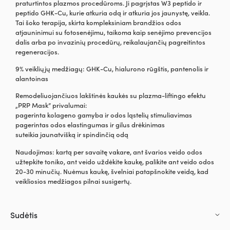
praturtintos plazmos procedūroms. Ji pagrįstas W3 peptido ir
peptido GHK-Cu, kurie atkuria odą ir atkuria jos jaunystę, veikla.
Tai šoko terapija, skirta kompleksiniam brandžios odos
atjauninimui su fotosenėjimu, taikoma kaip senėjimo prevencijos
dalis arba po invazinių procedūrų, reikalaujančių pagreitintos
regeneracijos.
9% veikliųjų medžiagų: GHK-Cu, hialurono rūgštis, pantenolis ir
alantoinas
Remodeliuojančiuos lakštinės kaukės su plazma-liftingo efektu
„PRP Mask” privalumai:
pagerinta kolageno gamyba ir odos ląstelių stimuliavimas
pagerintas odos elastingumas ir gilus drėkinimas
suteikia jaunatvišką ir spindinčią odą
Naudojimas: kartą per savaitę vakare, ant švarios veido odos
užtepkite toniko, ant veido uždėkite kaukę, palikite ant veido odos
20-30 minučių. Nuėmus kaukę, švelniai patapšnokite veidą, kad
veikliosios medžiagos pilnai susigertų.
Sudėtis