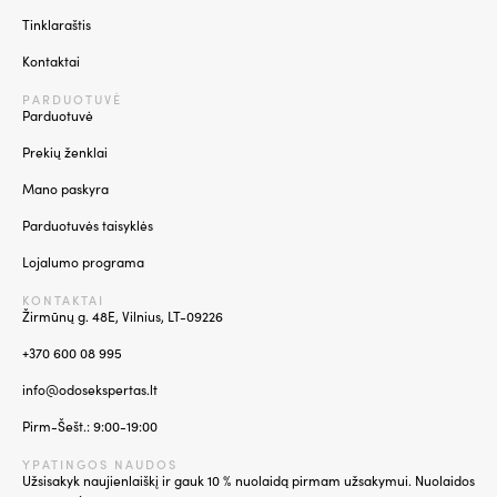
Tinklaraštis
Kontaktai
PARDUOTUVĖ
Parduotuvė
Prekių ženklai
Mano paskyra
Parduotuvės taisyklės
Lojalumo programa
KONTAKTAI
Žirmūnų g. 48E, Vilnius, LT-09226
+370 600 08 995
info@odosekspertas.lt
Pirm-Šešt.: 9:00-19:00
YPATINGOS NAUDOS
Užsisakyk naujienlaiškį ir gauk 10 % nuolaidą pirmam užsakymui. Nuolaidos