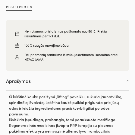
REGISTRUOTIS
Nemokamas pristatymas paštomatu nuo 50 €. Prekių
išsiuntimas per 1-3 d.d.
100 % saugūs mokėjimo būdai
Dėl priemonių parinkimo iš mūsų asortimento, konsultuojame
NEMOKAMAI
Aprašymas
Ši lakštinė kaukė pasižymi „lifting” poveikiu, sukuria jaunatvišką,
spindinčią išvaizdą. Lakštinė kaukė puikiai priglunda prie jūsų
odos ir leidžia ingredientams prasiskverbti giliai po odos
paviršiumi.
Išsiskiria įspūdinga, prabangia, tarsi paauksuota medžiaga.
Regeneracinės medicinos įkvėpta PRP terapija su plazmos
pakėlimo efektu yra neinvazinė alternatyva trombocitais