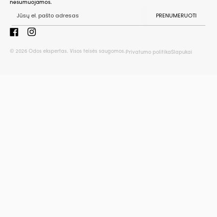
nesumuojamos.
PRENUMERUOTI
© 2026 Odos ekspertas. Visos teisės saugomos.
Privatumo politika
Slapukai