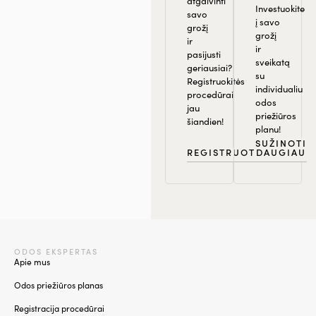
atgaivinti
Investuokite
savo
į savo
grožį
grožį
ir
ir
pasijusti
sveikatą
geriausiai?
su
Registruokitės
individualiu
procedūrai
odos
jau
priežiūros
šiandien!
planu!
SUŽINOTI
REGISTRUOTIS
DAUGIAU
ODOS EKSPERTAS
Apie mus
Odos priežiūros planas
Registracija procedūrai