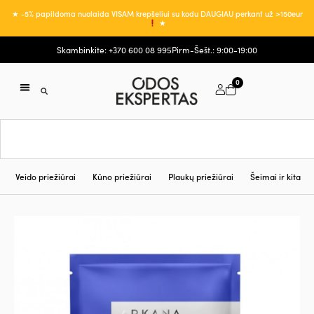
★ -5% papildoma nuolaida VISAM krepšeliui su kodu DAUGIAU perkant už >150eur
★
Skambinkite: +370 600 08 995
Pirm-Šešt.: 9:00-19:00
0
Veido priežiūrai
Kūno priežiūrai
Plaukų priežiūrai
Šeimai ir kita