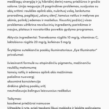
medžiagų sinergiją ir jų hibridinį derinį namų priežiūros ir grožio
salone. Linija reaguoja į 6 pagrindines problemas, susijusias su
akių sritimi: raukšles aplink akis, nukritusį voką, lankstumo
praradimą, pagilėjusį „ašarų slėnį“, tamsius ratilus ir mėlynes po
akimis, polinkį į edemas ir maišelius. Visuotinį požiūrį į visas
problemas užtikrina revoliucinių ingredientų parinkimas ir
naujos, plataus ir novatoriško poveikio gydymo programos.
Aktyvūs ingredientai: Traneksamo rūgštis 10 mg/g, vitaminas C,
laktobiono rūgštis 20 mg/g, kofeinas 5 mg/g
Švytėjimo suteikiančio paakių iliuminatoriaus „Eye Illuminator”
privalumai:
šviesinanti formulė su atspindinčiu pigmentu, mažinančiu
raukšlių matomumą
tamsių ratilų ir edemos aplink akis mažinimas
pašalina nuovargį
aksominė konsistencija
drėkina gležną paakių sritį
neutralizuoja žalingus laisvuosius radikalus
Taikymas:
kasdienei priežiūrai namuose
Užtepkite jį ryte, prieš tepdami likusį makiažą ir leiskite galingiems