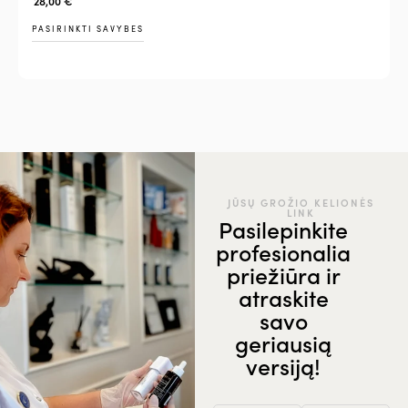
28,00
€
PASIRINKTI SAVYBES
JŪSŲ GROŽIO KELIONĖS
LINK
Pasilepinkite
profesionalia
priežiūra ir
atraskite
savo
geriausią
versiją!