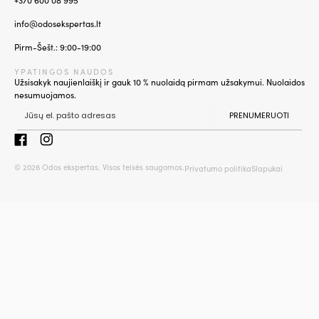
info@odosekspertas.lt
Pirm-Šešt.: 9:00-19:00
YPATINGOS NAUDOS
Užsisakyk naujienlaiškį ir gauk 10 % nuolaidą pirmam užsakymui. Nuolaidos
nesumuojamos.
PRENUMERUOTI
© 2026 Odos ekspertas. Visos teisės saugomos.
Privatumo politika
Slapukai