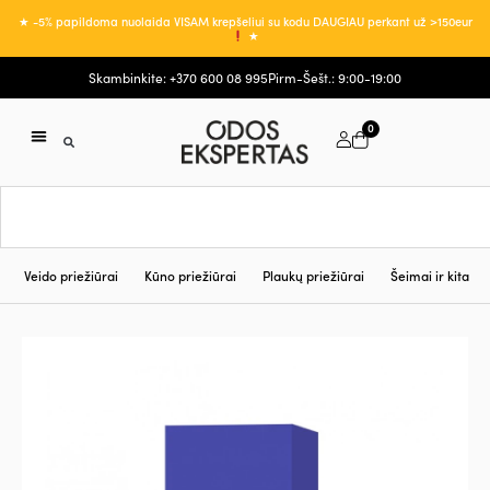
★ -5% papildoma nuolaida VISAM krepšeliui su kodu DAUGIAU perkant už >150eur
★
Skambinkite: +370 600 08 995
Pirm-Šešt.: 9:00-19:00
0
Veido priežiūrai
Kūno priežiūrai
Plaukų priežiūrai
Šeimai ir kita