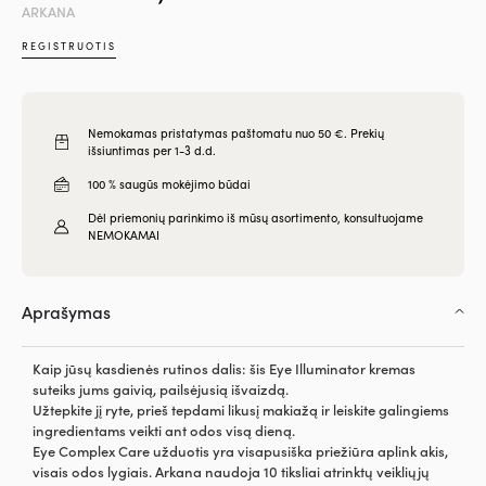
ARKANA
REGISTRUOTIS
Nemokamas pristatymas paštomatu nuo 50 €. Prekių
išsiuntimas per 1-3 d.d.
100 % saugūs mokėjimo būdai
Dėl priemonių parinkimo iš mūsų asortimento, konsultuojame
NEMOKAMAI
Aprašymas
Kaip jūsų kasdienės rutinos dalis: šis Eye Illuminator kremas
suteiks jums gaivią, pailsėjusią išvaizdą.
Užtepkite jį ryte, prieš tepdami likusį makiažą ir leiskite galingiems
ingredientams veikti ant odos visą dieną.
Eye Complex Care užduotis yra visapusiška priežiūra aplink akis,
visais odos lygiais. Arkana naudoja 10 tiksliai atrinktų veikliųjų