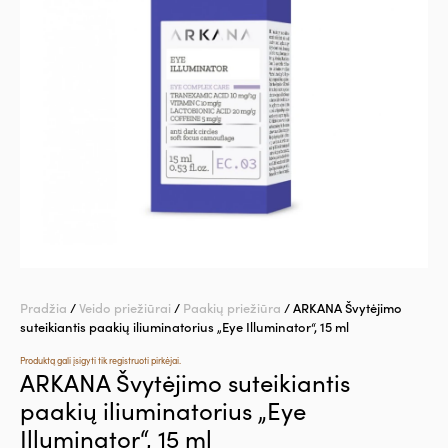
Pradžia
/
Veido priežiūrai
/
Paakių priežiūra
/ ARKANA Švytėjimo
suteikiantis paakių iliuminatorius „Eye Illuminator“, 15 ml
Produktą gali įsigyti tik registruoti pirkėjai.
ARKANA Švytėjimo suteikiantis
paakių iliuminatorius „Eye
Illuminator“, 15 ml