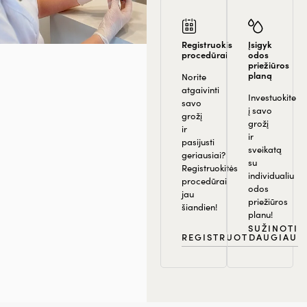
Registruokis
Įsigyk
procedūrai
odos
priežiūros
planą
Norite
atgaivinti
Investuokite
savo
į savo
grožį
grožį
ir
ir
pasijusti
sveikatą
geriausiai?
su
Registruokitės
individualiu
procedūrai
odos
jau
priežiūros
šiandien!
planu!
SUŽINOTI
REGISTRUOTIS
DAUGIAU