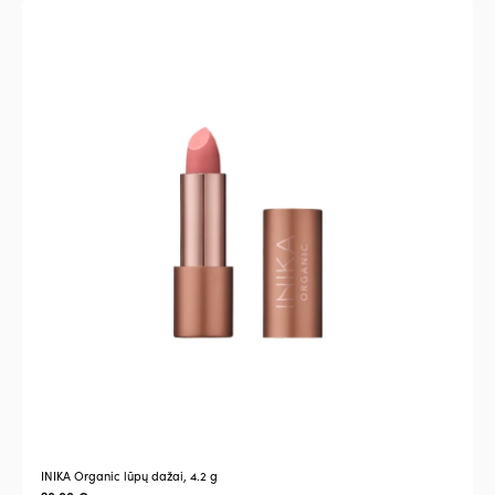
Į
2
INIKA Organic lūpų dažai, 4.2 g
į