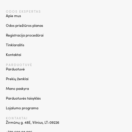
ODOS EKSPERTAS
Apie mus
Odos priežiūros planas
Registracija procedūrai
Tinklaraštis
Kontaktai
PARDUOTUVĖ
Parduotuvė
Prekių ženklai
Mano paskyra
Parduotuvės taisyklės
Lojalumo programa
KONTAKTAI
Žirmūnų g. 48E, Vilnius, LT-09226
+370 600 08 995