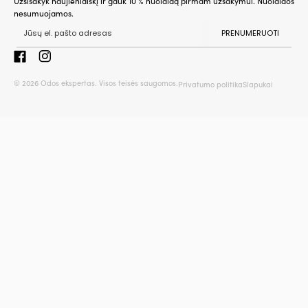
Užsisakyk naujienlaiškį ir gauk 10 % nuolaidą pirmam užsakymui. Nuolaidos
nesumuojamos.
PRENUMERUOTI
© 2026 Odos ekspertas. Visos teisės saugomos.
Privatumo politika
Slapukai