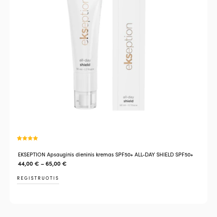
Įvertinimas
2
:
5.00
iš 5
EKSEPTION Apsauginis dieninis kremas SPF50+ ALL-DAY SHIELD SPF50+
(viso
įvertinimų:
)
44,00
€
–
65,00
€
REGISTRUOTIS