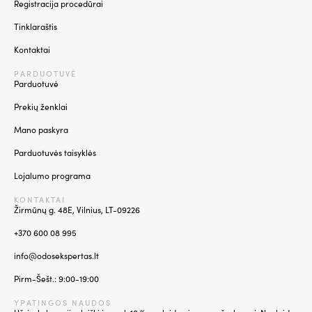
Registracija procedūrai
Tinklaraštis
Kontaktai
PARDUOTUVĖ
Parduotuvė
Prekių ženklai
Mano paskyra
Parduotuvės taisyklės
Lojalumo programa
KONTAKTAI
Žirmūnų g. 48E, Vilnius, LT-09226
+370 600 08 995
info@odosekspertas.lt
Pirm-Šešt.: 9:00-19:00
YPATINGOS NAUDOS