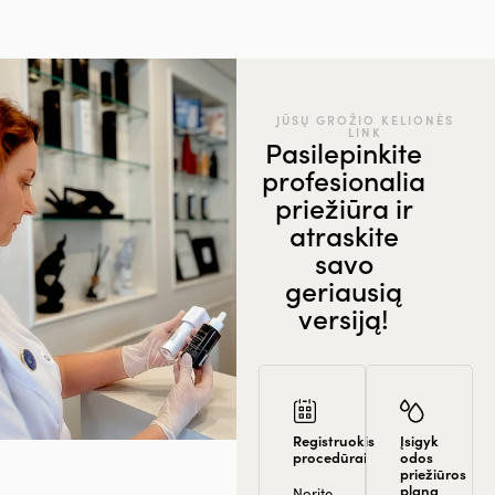
JŪSŲ GROŽIO KELIONĖS
LINK
Pasilepinkite
profesionalia
priežiūra ir
atraskite
savo
geriausią
versiją!
Registruokis
Įsigyk
procedūrai
odos
priežiūros
planą
Norite