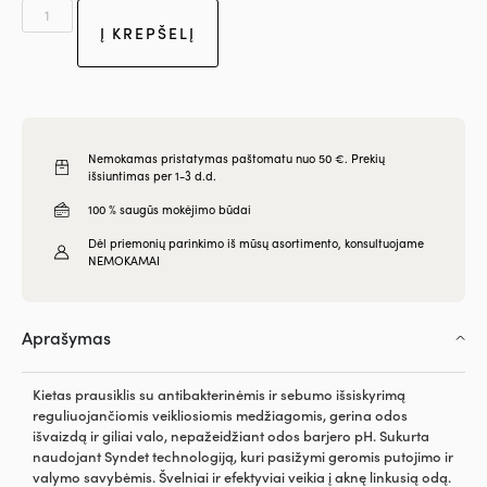
Į KREPŠELĮ
Nemokamas pristatymas paštomatu nuo 50 €. Prekių
išsiuntimas per 1-3 d.d.
100 % saugūs mokėjimo būdai
Dėl priemonių parinkimo iš mūsų asortimento, konsultuojame
NEMOKAMAI
Aprašymas
Kietas prausiklis su antibakterinėmis ir sebumo išsiskyrimą
reguliuojančiomis veikliosiomis medžiagomis, gerina odos
išvaizdą ir giliai valo, nepažeidžiant odos barjero pH. Sukurta
naudojant Syndet technologiją, kuri pasižymi geromis putojimo ir
valymo savybėmis. Švelniai ir efektyviai veikia į aknę linkusią odą.