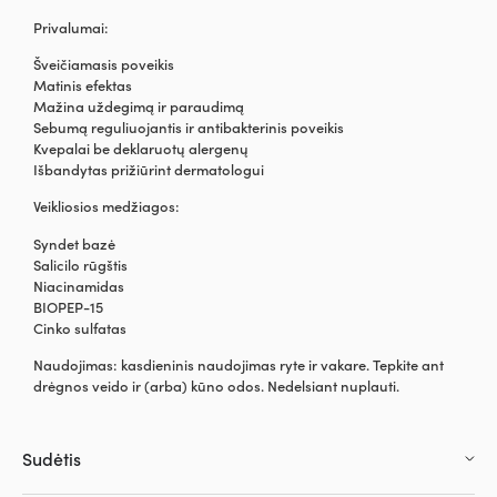
Privalumai:
Šveičiamasis poveikis
Matinis efektas
Mažina uždegimą ir paraudimą
Sebumą reguliuojantis ir antibakterinis poveikis
Kvepalai be deklaruotų alergenų
Išbandytas prižiūrint dermatologui
Veikliosios medžiagos:
Syndet bazė
Salicilo rūgštis
Niacinamidas
BIOPEP-15
Cinko sulfatas
Naudojimas: kasdieninis naudojimas ryte ir vakare. Tepkite ant
drėgnos veido ir (arba) kūno odos. Nedelsiant nuplauti.
Sudėtis