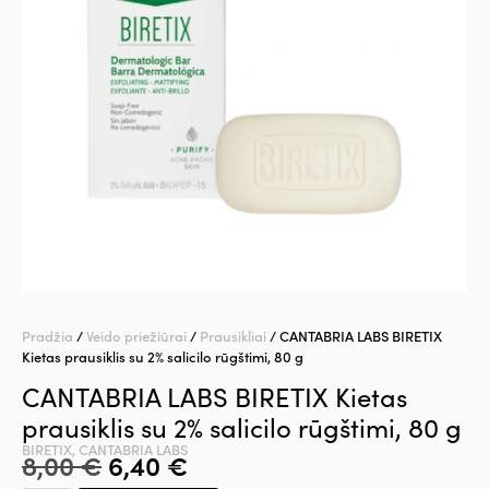
Pradžia
/
Veido priežiūrai
/
Prausikliai
/ CANTABRIA LABS BIRETIX
Kietas prausiklis su 2% salicilo rūgštimi, 80 g
CANTABRIA LABS BIRETIX Kietas
prausiklis su 2% salicilo rūgštimi, 80 g
BIRETIX
,
CANTABRIA LABS
8,00
€
6,40
€