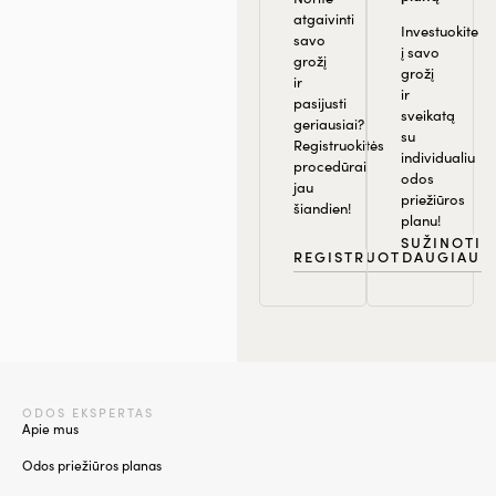
atgaivinti
Investuokite
savo
į savo
grožį
grožį
ir
ir
pasijusti
sveikatą
geriausiai?
su
Registruokitės
individualiu
procedūrai
odos
jau
priežiūros
šiandien!
planu!
SUŽINOTI
REGISTRUOTIS
DAUGIAU
ODOS EKSPERTAS
Apie mus
Odos priežiūros planas