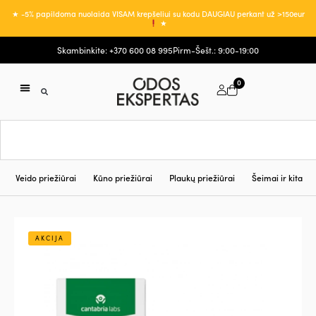
★ -5% papildoma nuolaida VISAM krepšeliui su kodu DAUGIAU perkant už >150eur
★
Skambinkite: +370 600 08 995
Pirm-Šešt.: 9:00-19:00
0
Veido priežiūrai
Kūno priežiūrai
Plaukų priežiūrai
Šeimai ir kita
AKCIJA