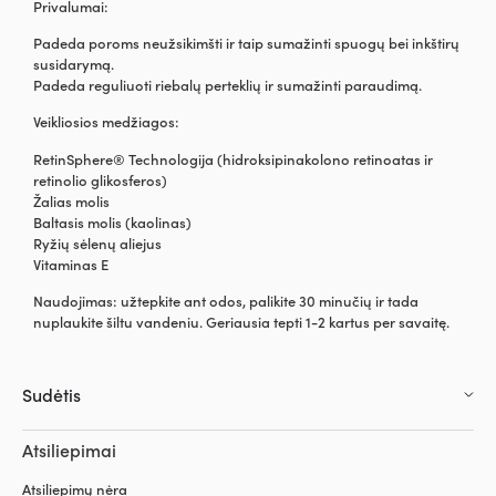
Privalumai:
Padeda poroms neužsikimšti ir taip sumažinti spuogų bei inkštirų
susidarymą.
Padeda reguliuoti riebalų perteklių ir sumažinti paraudimą.
Veikliosios medžiagos:
RetinSphere® Technologija (hidroksipinakolono retinoatas ir
retinolio glikosferos)
Žalias molis
Baltasis molis (kaolinas)
Ryžių sėlenų aliejus
Vitaminas E
Naudojimas: užtepkite ant odos, palikite 30 minučių ir tada
nuplaukite šiltu vandeniu. Geriausia tepti 1-2 kartus per savaitę.
Sudėtis
Atsiliepimai
Atsiliepimų nėra