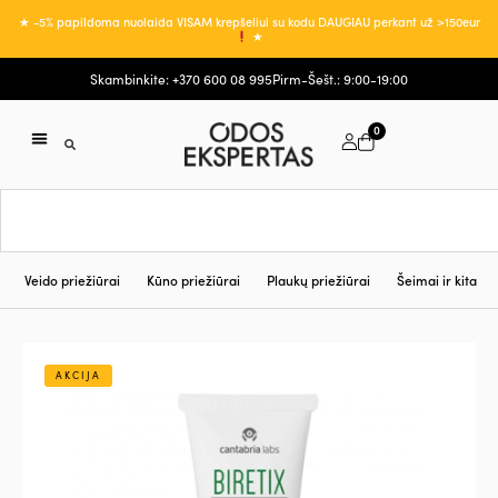
★ -5% papildoma nuolaida VISAM krepšeliui su kodu DAUGIAU perkant už >150eur
★
Skambinkite: +370 600 08 995
Pirm-Šešt.: 9:00-19:00
0
Veido priežiūrai
Kūno priežiūrai
Plaukų priežiūrai
Šeimai ir kita
AKCIJA