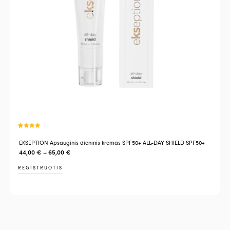
Įvertinimas
2
:
5.00
iš 5
EKSEPTION Apsauginis dieninis kremas SPF50+ ALL-DAY SHIELD SPF50+
(viso
įvertinimų:
)
44,00
€
–
65,00
€
REGISTRUOTIS