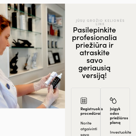
JŪSŲ GROŽIO KELIONĖS
LINK
Pasilepinkite
profesionalia
priežiūra ir
atraskite
savo
geriausią
versiją!
Registruokis
Įsigyk
procedūrai
odos
priežiūros
planą
Norite
atgaivinti
Investuokite
savo