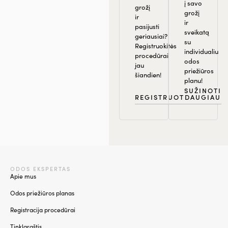
į savo
grožį
grožį
ir
ir
pasijusti
sveikatą
geriausiai?
su
Registruokitės
individualiu
procedūrai
odos
jau
priežiūros
šiandien!
planu!
SUŽINOTI
REGISTRUOTIS
DAUGIAU
ODOS EKSPERTAS
Apie mus
Odos priežiūros planas
Registracija procedūrai
Tinklaraštis