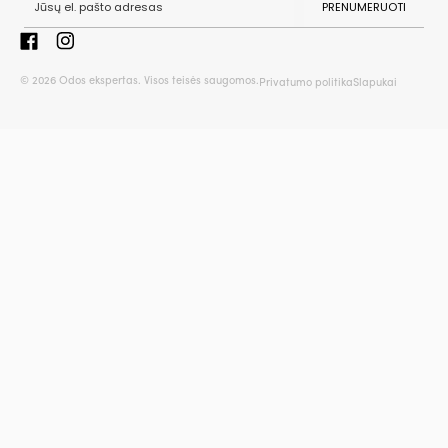
PRENUMERUOTI
© 2026 Odos ekspertas. Visos teisės saugomos.
Privatumo politika
Slapukai