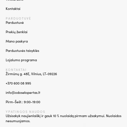
Kontaktai
PARDUOTUVĖ
Parduotuvė
Prekių ženklai
Mano paskyra
Parduotuvės taisyklės
Lojalumo programa
KONTAKTAI
Žirmūnų g. 48E, Vilnius, LT-09226
+370 600 08 995
info@odosekspertas.lt
Pirm-Šešt.: 9:00-19:00
YPATINGOS NAUDOS
Užsisakyk naujienlaiškį ir gauk 10 % nuolaidą pirmam užsakymui. Nuolaidos
nesumuojamos.