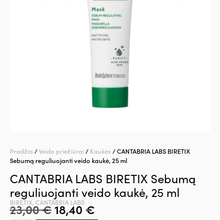
Pradžia
/
Veido priežiūrai
/
Kaukės
/ CANTABRIA LABS BIRETIX
Sebumą reguliuojanti veido kaukė, 25 ml
CANTABRIA LABS BIRETIX Sebumą
reguliuojanti veido kaukė, 25 ml
BIRETIX
,
CANTABRIA LABS
23,00
€
18,40
€