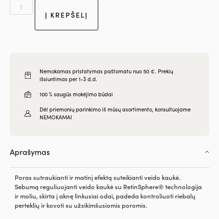
Į KREPŠELĮ
Nemokamas pristatymas paštomatu nuo 50 €. Prekių
išsiuntimas per 1-3 d.d.
100 % saugūs mokėjimo būdai
Dėl priemonių parinkimo iš mūsų asortimento, konsultuojame
NEMOKAMAI
Aprašymas
Poras sutraukianti ir matinį efektą suteikianti veido kaukė.
Sebumą reguliuojanti veido kaukė su RetinSphere® technologija
ir moliu, skirta į aknę linkusiai odai, padeda kontroliuoti riebalų
perteklių ir kovoti su užsikimšusiomis poromis.