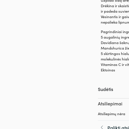
Užpildo odą drė
Drėkina ir skais
ir padeda suvie
Vėsinantis ir gai
nepalieka lipnu
Pagrindiniai ing
5 augalinių ingr
Davidiana šaknų 
Mandshurica žie
5 skirtingos hia
molekulinės hial
Vitaminas C ir v
Ektoinas
Sudėtis
Atsiliepimai
Atsiliepimų nėra
Palikti at