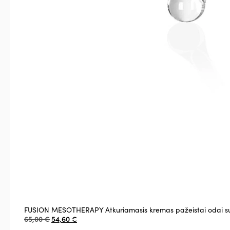
FUSION MESOTHERAPY Atkuriamasis kremas pažeistai odai s
65,00
€
54,60
€