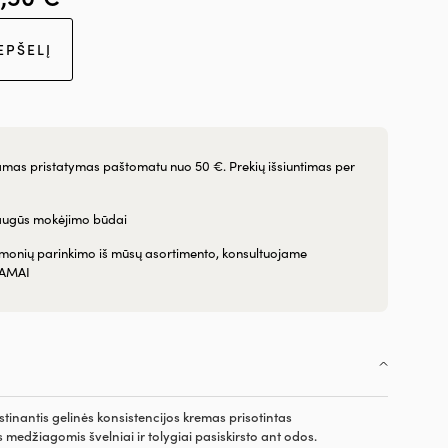
EPŠELĮ
as pristatymas paštomatu nuo 50 €. Prekių išsiuntimas per
augūs mokėjimo būdai
emonių parinkimo iš mūsų asortimento, konsultuojame
AMAI
stinantis gelinės konsistencijos kremas prisotintas
medžiagomis švelniai ir tolygiai pasiskirsto ant odos.