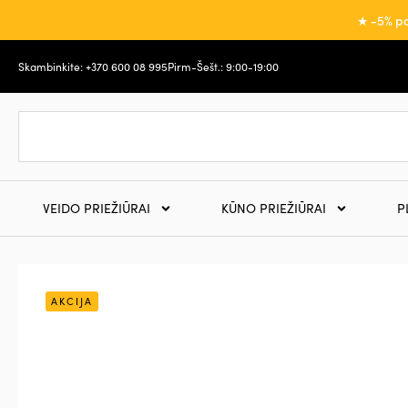
★ -5% pa
Skambinkite: +370 600 08 995
Pirm-Šešt.: 9:00-19:00
VEIDO PRIEŽIŪRAI
KŪNO PRIEŽIŪRAI
P
AKCIJA