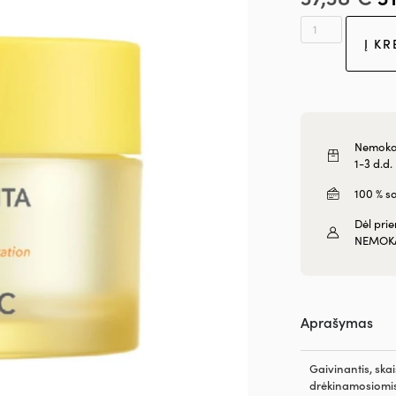
Į KR
Nemokam
1-3 d.d.
100 % s
Dėl pri
NEMOK
Aprašymas
Gaivinantis, skai
drėkinamosiomis 