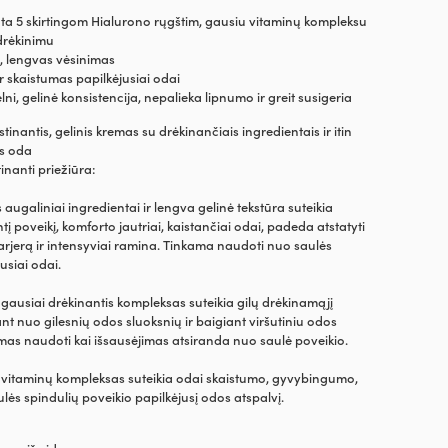
nta 5 skirtingom Hialurono rųgštim, gausiu vitaminų kompleksu
drėkinimu
 lengvas vėsinimas
 skaistumas papilkėjusiai odai
elni, gelinė konsistencija, nepalieka lipnumo ir greit susigeria
stinantis, gelinis kremas su drėkinančiais ingredientais ir itin
is oda
inanti priežiūra:
augaliniai ingredientai ir lengva gelinė tekstūra suteikia
į poveikį, komforto jautriai, kaistančiai odai, padeda atstatyti
rjerą ir intensyviai ramina. Tinkama naudoti nuo saulės
usiai odai.
 gausiai drėkinantis kompleksas suteikia gilų drėkinamąjį
nt nuo gilesnių odos sluoksnių ir baigiant viršutiniu odos
mas naudoti kai išsausėjimas atsiranda nuo saulė poveikio.
s vitaminų kompleksas suteikia odai skaistumo, gyvybingumo,
lės spindulių poveikio papilkėjusį odos atspalvį.