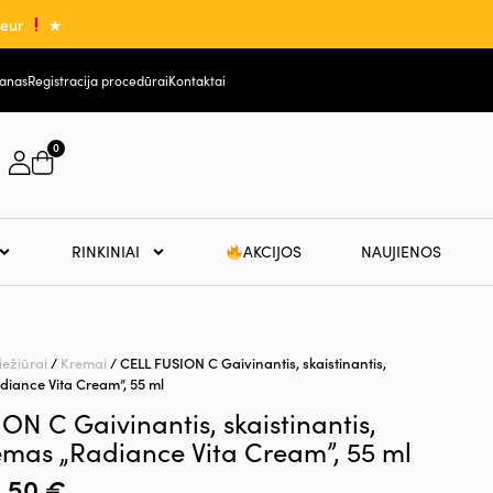
0eur
★
lanas
Registracija procedūrai
Kontaktai
0
RINKINIAI
AKCIJOS
NAUJIENOS
iežiūrai
/
Kremai
/ CELL FUSION C Gaivinantis, skaistinantis,
diance Vita Cream”, 55 ml
ON C Gaivinantis, skaistinantis,
remas „Radiance Vita Cream”, 55 ml
1,50
€