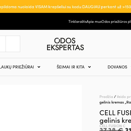
pildoma nuolaida VISAM krepšeliui su kodu DAUGIAU perkant už >15
Tinklaraštis
Apie mus
Odos priežiūros p
LAUKŲ PRIEŽIŪRAI
ŠEIMAI IR KITA
DOVANOS
Pradžia
/
Veido pr
gelinis kremas „Ra
CELL FUSI
gelinis k
CELL FUSION C
37,38
€
3