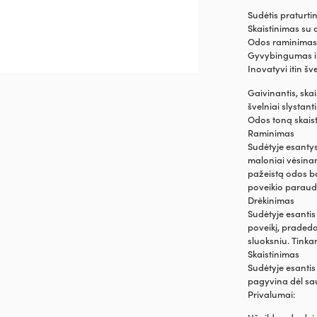
Sudėtis praturti
Skaistinimas su 
Odos raminimas,
Gyvybingumas ir
Inovatyvi itin šv
Gaivinantis, skai
švelniai slystant
Odos toną skaist
Raminimas
Sudėtyje esantys 
maloniai vėsinant
pažeistą odos ba
poveikio paraud
Drėkinimas
Sudėtyje esantis
poveikį, pradeda
sluoksniu. Tinka
Skaistinimas
Sudėtyje esanti
pagyvina dėl sau
Privalumai: