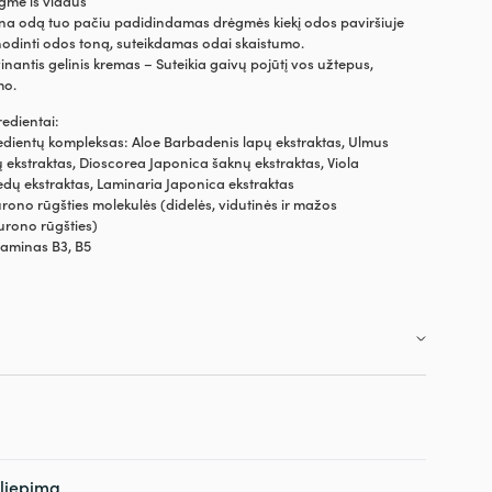
gme iš vidaus
tina odą tuo pačiu padidindamas drėgmės kiekį odos paviršiuje
nodinti odos toną, suteikdamas odai skaistumo.
vinantis gelinis kremas – Suteikia gaivų pojūtį vos užtepus,
mo.
redientai:
edientų kompleksas: Aloe Barbadenis lapų ekstraktas, Ulmus
ekstraktas, Dioscorea Japonica šaknų ekstraktas, Viola
dų ekstraktas, Laminaria Japonica ekstraktas
lurono rūgšties molekulės (didelės, vidutinės ir mažos
urono rūgšties)
itaminas B3, B5
siliepimą