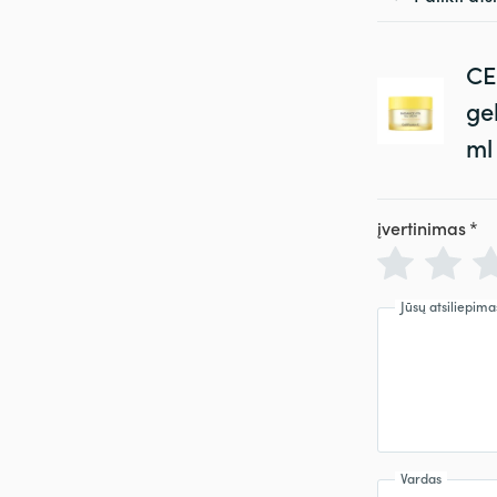
CE
ge
ml
įvertinimas
*
Jūsų atsiliepima
Vardas