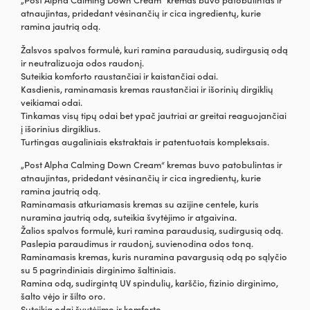
atnaujintas, pridedant vėsinančių ir cica ingredientų, kurie
ramina jautrią odą.
Žalsvos spalvos formulė, kuri ramina paraudusią, sudirgusią odą
ir neutralizuoja odos raudonį.
Suteikia komforto raustančiai ir kaistančiai odai.
Kasdienis, raminamasis kremas raustančiai ir išorinių dirgiklių
veikiamai odai.
Tinkamas visų tipų odai bet ypač jautriai ar greitai reaguojančiai
į išorinius dirgiklius.
Turtingas augaliniais ekstraktais ir patentuotais kompleksais.
„Post Alpha Calming Down Cream“ kremas buvo patobulintas ir
atnaujintas, pridedant vėsinančių ir cica ingredientų, kurie
ramina jautrią odą.
Raminamasis atkuriamasis kremas su azijine centele, kuris
nuramina jautrią odą, suteikia švytėjimo ir atgaivina.
Žalios spalvos formulė, kuri ramina paraudusią, sudirgusią odą.
Paslepia paraudimus ir raudonį, suvienodina odos toną.
Raminamasis kremas, kuris nuramina pavargusią odą po sąlyčio
su 5 pagrindiniais dirginimo šaltiniais.
Ramina odą, sudirgintą UV spindulių, karščio, fizinio dirginimo,
šalto vėjo ir šilto oro.
Suteikia odai švytėjimo ir komforto.