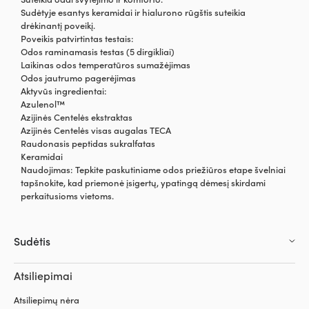
Sudėtyje esantys keramidai ir hialurono rūgštis suteikia
drėkinantį poveikį.
Poveikis patvirtintas testais:
Odos raminamasis testas (5 dirgikliai)
Laikinas odos temperatūros sumažėjimas
Odos jautrumo pagerėjimas
Aktyvūs ingredientai:
Azulenol™
Azijinės Centelės ekstraktas
Azijinės Centelės visas augalas TECA
Raudonasis peptidas sukralfatas
Keramidai
Naudojimas: Tepkite paskutiniame odos priežiūros etape švelniai
tapšnokite, kad priemonė įsigertų, ypatingą dėmesį skirdami
perkaitusioms vietoms.
Sudėtis
Atsiliepimai
Atsiliepimų nėra