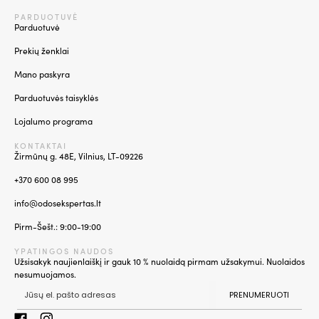
PARDUOTUVĖ
Parduotuvė
Prekių ženklai
Mano paskyra
Parduotuvės taisyklės
Lojalumo programa
KONTAKTAI
Žirmūnų g. 48E, Vilnius, LT-09226
+370 600 08 995
info@odosekspertas.lt
Pirm-Šešt.: 9:00-19:00
YPATINGOS NAUDOS
Užsisakyk naujienlaiškį ir gauk 10 % nuolaidą pirmam užsakymui. Nuolaidos
nesumuojamos.
PRENUMERUOTI