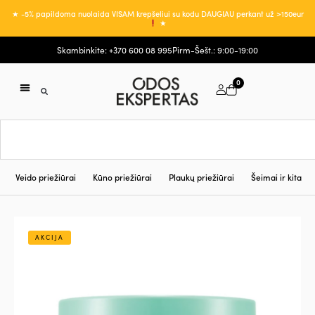
★ -5% papildoma nuolaida VISAM krepšeliui su kodu DAUGIAU perkant už >150eur
★
Skambinkite: +370 600 08 995
Pirm-Šešt.: 9:00-19:00
0
Veido priežiūrai
Kūno priežiūrai
Plaukų priežiūrai
Šeimai ir kita
AKCIJA