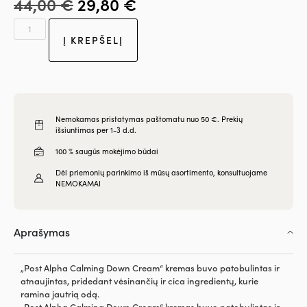
44,00
€
29,80
€
Į KREPŠELĮ
Nemokamas pristatymas paštomatu nuo 50 €. Prekių
išsiuntimas per 1-3 d.d.
100 % saugūs mokėjimo būdai
Dėl priemonių parinkimo iš mūsų asortimento, konsultuojame
NEMOKAMAI
Aprašymas
„Post Alpha Calming Down Cream“ kremas buvo patobulintas ir
atnaujintas, pridedant vėsinančių ir cica ingredientų, kurie
ramina jautrią odą.
„Post Alpha Calming Down Cream“ kremas buvo patobulintas ir