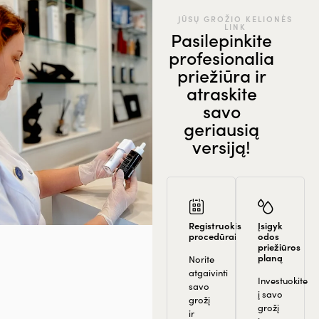
JŪSŲ GROŽIO KELIONĖS
LINK
Pasilepinkite
profesionalia
priežiūra ir
atraskite
savo
geriausią
versiją!
Registruokis
Įsigyk
procedūrai
odos
priežiūros
planą
Norite
atgaivinti
Investuokite
savo
į savo
grožį
grožį
ir