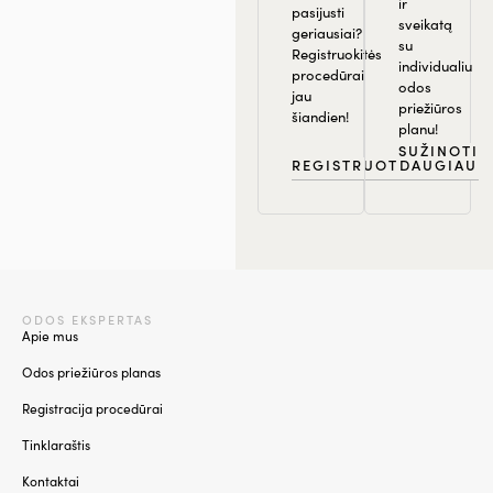
ir
pasijusti
sveikatą
geriausiai?
su
Registruokitės
individualiu
procedūrai
odos
jau
priežiūros
šiandien!
planu!
SUŽINOTI
REGISTRUOTIS
DAUGIAU
ODOS EKSPERTAS
Apie mus
Odos priežiūros planas
Registracija procedūrai
Tinklaraštis
Kontaktai