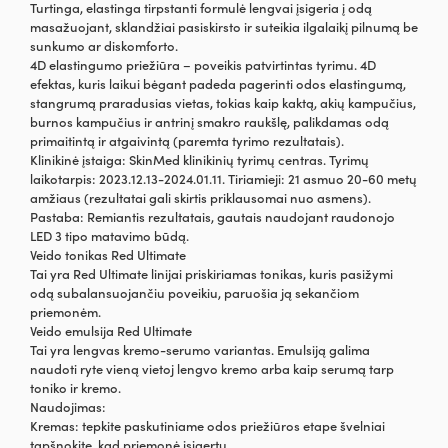
Turtinga, elastinga tirpstanti formulė lengvai įsigeria į odą
masažuojant, sklandžiai pasiskirsto ir suteikia ilgalaikį pilnumą be
sunkumo ar diskomforto.
4D elastingumo priežiūra – poveikis patvirtintas tyrimu. 4D
efektas, kuris laikui bėgant padeda pagerinti odos elastingumą,
stangrumą praradusias vietas, tokias kaip kaktą, akių kampučius,
burnos kampučius ir antrinį smakro raukšlę, palikdamas odą
primaitintą ir atgaivintą (paremta tyrimo rezultatais).
Klinikinė įstaiga: SkinMed klinikinių tyrimų centras. Tyrimų
laikotarpis: 2023.12.13-2024.01.11. Tiriamieji: 21 asmuo 20-60 metų
amžiaus (rezultatai gali skirtis priklausomai nuo asmens).
Pastaba: Remiantis rezultatais, gautais naudojant raudonojo
LED 3 tipo matavimo būdą.
Veido tonikas Red Ultimate
Tai yra Red Ultimate linijai priskiriamas tonikas, kuris pasižymi
odą subalansuojančiu poveikiu, paruošia ją sekančiom
priemonėm.
Veido emulsija Red Ultimate
Tai yra lengvas kremo-serumo variantas. Emulsiją galima
naudoti ryte vieną vietoj lengvo kremo arba kaip serumą tarp
toniko ir kremo.
Naudojimas:
Kremas: tepkite paskutiniame odos priežiūros etape švelniai
tapšnokite, kad priemonė įsigertų.