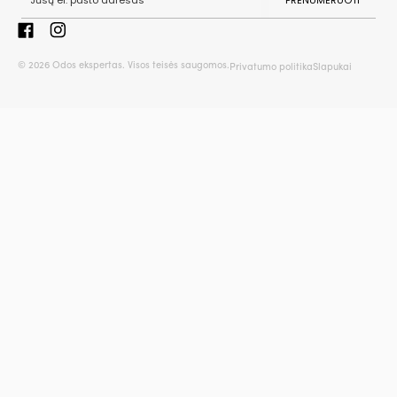
© 2026 Odos ekspertas. Visos teisės saugomos.
Privatumo politika
Slapukai