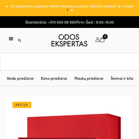
★ -5% papildoma nuolaida VISAM krepšeliui su kodu DAUGIAU perkant už >150eur
★
Skambinkite: +370 600 08 995
Pirm-Šešt.: 9:00-19:00
0
Veido priežiūrai
Kūno priežiūrai
Plaukų priežiūrai
Šeimai ir kita
AKCIJA