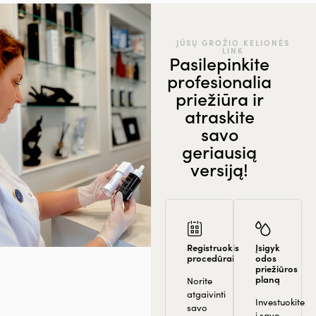
JŪSŲ GROŽIO KELIONĖS
LINK
Pasilepinkite
profesionalia
priežiūra ir
atraskite
savo
geriausią
versiją!
Registruokis
Įsigyk
procedūrai
odos
priežiūros
planą
Norite
atgaivinti
Investuokite
savo
į savo