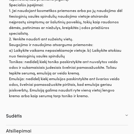
Specialūs įspėjimai:
1. Jei naudojant kosmetikos priemones arba po jų naudojimo dėl
tiesioginių saulės spindulių naudojimo vietoje atsiranda
neįprastų simptomų ar šalutinių poveikių, tokių kaip raudonos
dėmės, patinimas ar niežulys, kreipkitės į odos priežiūros
specialistą.
2. Venkite naudoti ant sužeistų vietų.
Saugojimo ir naudojimo atsargumo priemonės:
a) Laikykite vaikams nepasiekiamoje vietoje. b) Laikykite atokiau
nuo tiesioginių saulės spindulių
Tonikas: nedidelį kiekį toniko paskirstykite ant nuvalytos veido
odos ir sukamaisiais judesiais švelniai pamasažuokite. Toliau
tepkite serumą, emulsiją ar veido kremą.
Emulsija: nedidelį kiekį emulsijos paskirstykite ant švarios veido
odos, švelniai pamasažuokite pirštais, kad emulsija geriau
įsiskverbtų. Emulsiją galima naudoti ryte vieną vietoj lengvo
kremo arba kaip serumą tarp toniko ir kremo.
Sudėtis
Atsiliepimai