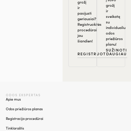
grožį
grožį
ir
ir
pasijusti
sveikatą
geriausiai?
su
Registruokitės
individualiu
procedūrai
odos
jau
priežiūros
šiandien!
planu!
SUŽINOTI
REGISTRUOTIS
DAUGIAU
ODOS EKSPERTAS
Apie mus
Odos priežiūros planas
Registracija procedūrai
Tinklaraštis