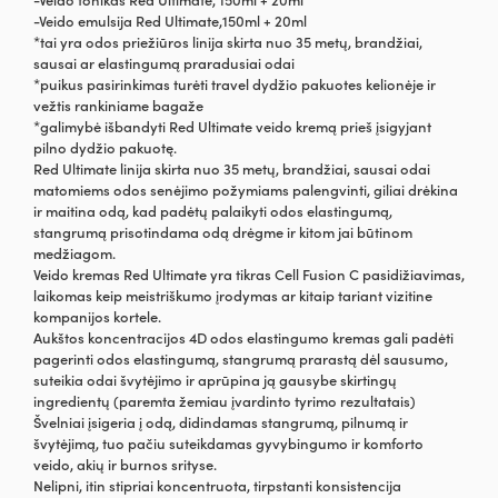
-Veido emulsija Red Ultimate,150ml + 20ml
*tai yra odos priežiūros linija skirta nuo 35 metų, brandžiai,
sausai ar elastingumą praradusiai odai
*puikus pasirinkimas turėti travel dydžio pakuotes kelionėje ir
vežtis rankiniame bagaže
*galimybė išbandyti Red Ultimate veido kremą prieš įsigyjant
pilno dydžio pakuotę.
Red Ultimate linija skirta nuo 35 metų, brandžiai, sausai odai
matomiems odos senėjimo požymiams palengvinti, giliai drėkina
ir maitina odą, kad padėtų palaikyti odos elastingumą,
stangrumą prisotindama odą drėgme ir kitom jai būtinom
medžiagom.
Veido kremas Red Ultimate yra tikras Cell Fusion C pasidižiavimas,
laikomas keip meistriškumo įrodymas ar kitaip tariant vizitine
kompanijos kortele.
Aukštos koncentracijos 4D odos elastingumo kremas gali padėti
pagerinti odos elastingumą, stangrumą prarastą dėl sausumo,
suteikia odai švytėjimo ir aprūpina ją gausybe skirtingų
ingredientų (paremta žemiau įvardinto tyrimo rezultatais)
Švelniai įsigeria į odą, didindamas stangrumą, pilnumą ir
švytėjimą, tuo pačiu suteikdamas gyvybingumo ir komforto
veido, akių ir burnos srityse.
Nelipni, itin stipriai koncentruota, tirpstanti konsistencija