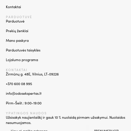
Kontaktai
PARDUOTUVĖ
Parduotuvė
Prekių ženklai
Mano paskyra
Parduotuvės taisyklės
Lojalumo programa
KONTAKTAI
Žirmūnų g. 48E, Vilnius, LT-09226
+370 600 08 995
info@odosekspertas.lt
Pirm-Šešt.: 9:00-19:00
YPATINGOS NAUDOS
Užsisakyk naujienlaiškį ir gauk 10 % nuolaidą pirmam užsakymui. Nuolaidos
nesumuojamos.
PRENUMERUOTI