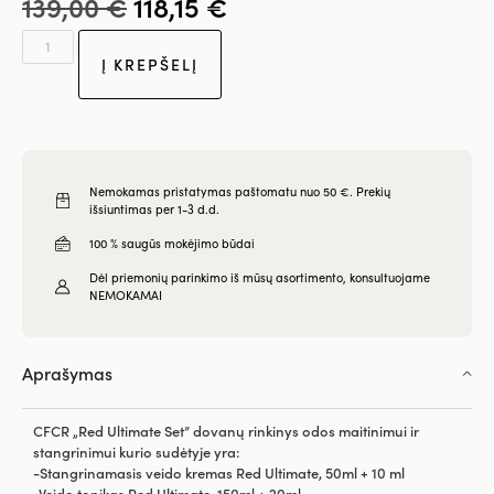
139,00
€
118,15
€
Į KREPŠELĮ
Nemokamas pristatymas paštomatu nuo 50 €. Prekių
išsiuntimas per 1-3 d.d.
100 % saugūs mokėjimo būdai
Dėl priemonių parinkimo iš mūsų asortimento, konsultuojame
NEMOKAMAI
Aprašymas
CFCR „Red Ultimate Set” dovanų rinkinys odos maitinimui ir
stangrinimui kurio sudėtyje yra:
-Stangrinamasis veido kremas Red Ultimate, 50ml + 10 ml
-Veido tonikas Red Ultimate, 150ml + 20ml