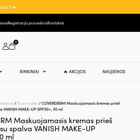
0eur ❗ ★
lanas
Registracija procedūrai
Kontaktai
0
RINKINIAI
🔥 AKCIJOS
NAUJIENOS
iežiūrai
/
Nuo saulės
/ COVERDERM Maskuojamasis kremas prieš
va VANISH MAKE-UP SPF50+, 30 ml
M Maskuojamasis kremas prieš
 su spalva VANISH MAKE-UP
0 ml