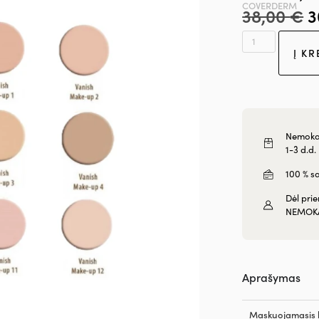
COVERDERM
38,00
€
3
Į KR
Nemokam
1-3 d.d.
100 % s
Dėl pri
NEMOK
Aprašymas
Maskuojamasis 