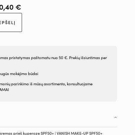
0,40
€
EPŠELĮ
as pristatymas paštomatu nuo 50 €. Prekių išsiuntimas per
augūs mokėjimo būdai
emonių parinkimo iš mūsų asortimento, konsultuojame
AMAI
kremas prieš kuperozę SPF50+ | VANISH MAKE-UP SPF50+