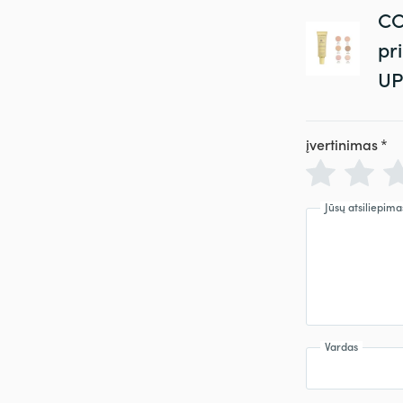
CO
pr
UP
įvertinimas
*
Jūsų atsiliepima
Vardas