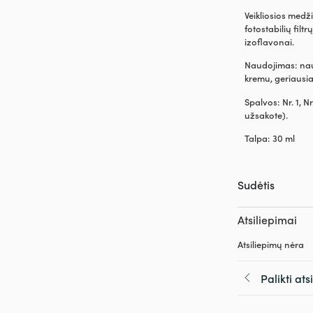
Veikliosios medž
fotostabilių filt
izoflavonai.
Naudojimas: naud
kremu, geriausia
Spalvos: Nr. 1, Nr
užsakote).
Talpa: 30 ml
Sudėtis
Atsiliepimai
Atsiliepimų nėra
Palikti at