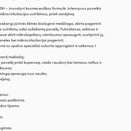
H – inovatyvi kosmeceutikos formulė: intensyvus poveikis
ikrocirkuliacijos sutrikimus, prieš senėjimą.
žangi jūrinės kilmės biologinė medžiaga, skirta pagerinti
os sutrikimų odai sukeliamą poveikį. Fukoidanas, eskinas ir
se skirti mikrokapiliarų vientisumui apsaugoti, sustiprinti jų
eneles bei mikrocirkuliacijai pagerinti.
nė su spalva specialiai sukurta apjungiant 4 veiksmus 1
ekantį makiažą;
 poveikį prieš kuperozę, veido raudonį bei tamsius ratilus ir
kiuose;
ksmingą apsaugą nuo saulės;
nėjimą.
niui.
imais patikrinta.
odos tipams.
ka.
.
ngimas.