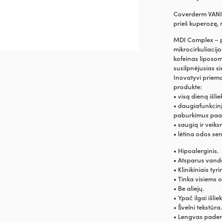
Coverderm VANIS
prieš kuperozę, m
MDI Complex – pa
mikrocirkuliacij
kofeinas liposomo
susilpnėjusias si
Inovatyvi priemo
produkte:
• visą dieną išli
• daugiafunkcinį
paburkimus paa
• saugią ir vei
• lėtina odos se
• Hipoalerginis.
• Atsparus vande
• Klinikiniais tyr
• Tinka visiems 
• Be aliejų.
• Ypač ilgai išlie
• Švelni tekstūra
• Lengvas pade