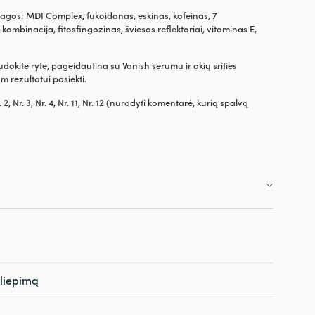
iagos: MDI Complex, fukoidanas, eskinas, kofeinas, 7
rų kombinacija, fitosfingozinas, šviesos reflektoriai, vitaminas E,
okite ryte, pageidautina su Vanish serumu ir akių srities
m rezultatui pasiekti.
. 2, Nr. 3, Nr. 4, Nr. 11, Nr. 12 (nurodyti komentarė, kurią spalvą
siliepimą