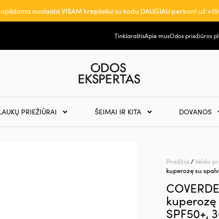
apildoma nuolaida VISAM krepšeliui su kodu DAUGIAU perkant už >15
Tinklaraštis
Apie mus
Odos priežiūros p
LAUKŲ PRIEŽIŪRAI
ŠEIMAI IR KITA
DOVANOS
Pradžia
/
Veido pr
kuperozę su spal
COVERDER
kuperozę
SPF50+, 3