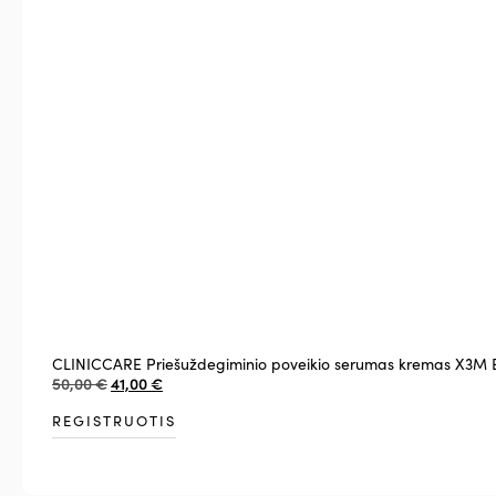
CLINICCARE Priešuždegiminio poveikio serumas kremas X3M 
50,00
€
41,00
€
REGISTRUOTIS