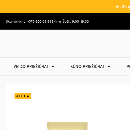
★ -5% p
Skambinkite: +370 600 08 995
Pirm-Šešt.: 9:00-19:00
VEIDO PRIEŽIŪRAI
KŪNO PRIEŽIŪRAI
P
AKCIJA