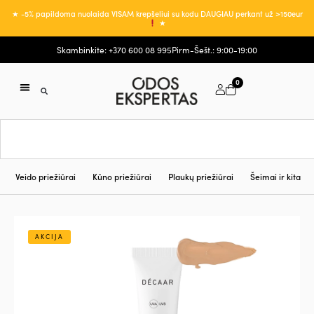
★ -5% papildoma nuolaida VISAM krepšeliui su kodu DAUGIAU perkant už >150eur
★
Skambinkite: +370 600 08 995
Pirm-Šešt.: 9:00-19:00
0
Veido priežiūrai
Kūno priežiūrai
Plaukų priežiūrai
Šeimai ir kita
AKCIJA