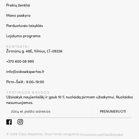
Prekių ženklai
Mano paskyra
Parduotuvės taisyklės
Lojalumo programa
KONTAKTAI
Žirmūnų g. 48E, Vilnius, LT-09226
+370 600 08 995
info@odosekspertas.lt
Pirm-Šešt.: 9:00-19:00
YPATINGOS NAUDOS
Užsisakyk naujienlaiškį ir gauk 10 % nuolaidą pirmam užsakymui. Nuolaidos
nesumuojamos.
PRENUMERUOTI
© 2026 Odos ekspertas. Visos teisės saugomos.
Privatumo politika
Slapukai