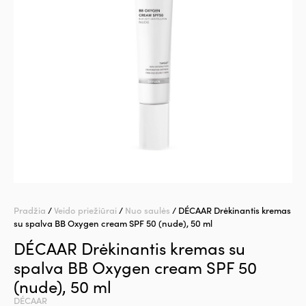
Pradžia
/
Veido priežiūrai
/
Nuo saulės
/ DÉCAAR Drėkinantis kremas
su spalva BB Oxygen cream SPF 50 (nude), 50 ml
DÉCAAR Drėkinantis kremas su
spalva BB Oxygen cream SPF 50
(nude), 50 ml
DÉCAAR