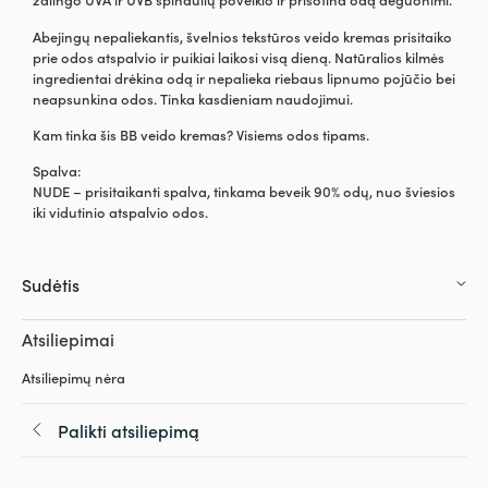
Abejingų nepaliekantis, švelnios tekstūros veido kremas prisitaiko
prie odos atspalvio ir puikiai laikosi visą dieną. Natūralios kilmės
ingredientai drėkina odą ir nepalieka riebaus lipnumo pojūčio bei
neapsunkina odos. Tinka kasdieniam naudojimui.
Kam tinka šis BB veido kremas? Visiems odos tipams.
Spalva:
NUDE – prisitaikanti spalva, tinkama beveik 90% odų, nuo šviesios
iki vidutinio atspalvio odos.
Sudėtis
Atsiliepimai
Atsiliepimų nėra
Palikti atsiliepimą