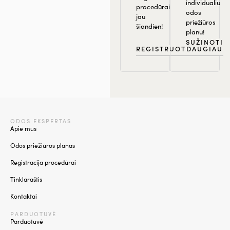
individualiu
procedūrai
odos
jau
priežiūros
šiandien!
planu!
SUŽINOTI
REGISTRUOTIS
DAUGIAU
ODOS EKSPERTAS
Apie mus
Odos priežiūros planas
Registracija procedūrai
Tinklaraštis
Kontaktai
PARDUOTUVĖ
Parduotuvė