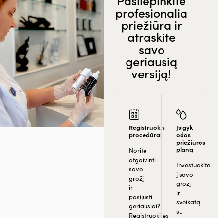
Pasilepinkite
profesionalia
priežiūra ir
atraskite
savo
geriausią
versiją!
Registruokis
Įsigyk
procedūrai
odos
priežiūros
planą
Norite
atgaivinti
Investuokite
savo
į savo
grožį
grožį
ir
ir
pasijusti
sveikatą
geriausiai?
su
Registruokitės