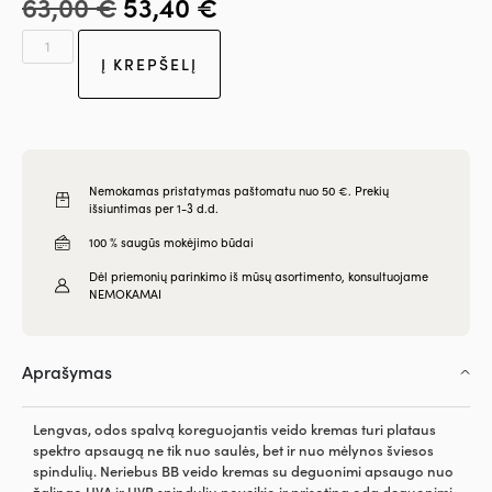
63,00
€
53,40
€
Į KREPŠELĮ
Nemokamas pristatymas paštomatu nuo 50 €. Prekių
išsiuntimas per 1-3 d.d.
100 % saugūs mokėjimo būdai
Dėl priemonių parinkimo iš mūsų asortimento, konsultuojame
NEMOKAMAI
Aprašymas
Lengvas, odos spalvą koreguojantis veido kremas turi plataus
spektro apsaugą ne tik nuo saulės, bet ir nuo mėlynos šviesos
spindulių. Neriebus BB veido kremas su deguonimi apsaugo nuo
žalingo UVA ir UVB spindulių poveikio ir prisotina odą deguonimi.