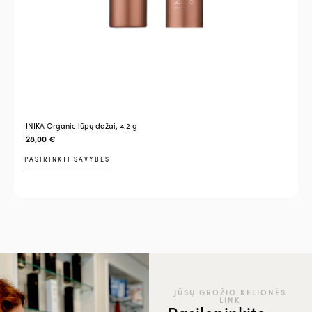
INIKA Organic lūpų dažai, 4.2 g
28,00
€
PASIRINKTI SAVYBES
JŪSŲ GROŽIO KELIONĖS
LINK