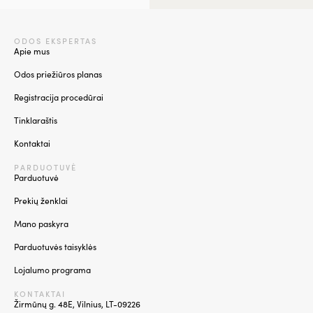
ODOS EKSPERTAS
Apie mus
Odos priežiūros planas
Registracija procedūrai
Tinklaraštis
Kontaktai
PARDUOTUVĖ
Parduotuvė
Prekių ženklai
Mano paskyra
Parduotuvės taisyklės
Lojalumo programa
KONTAKTAI
Žirmūnų g. 48E, Vilnius, LT-09226