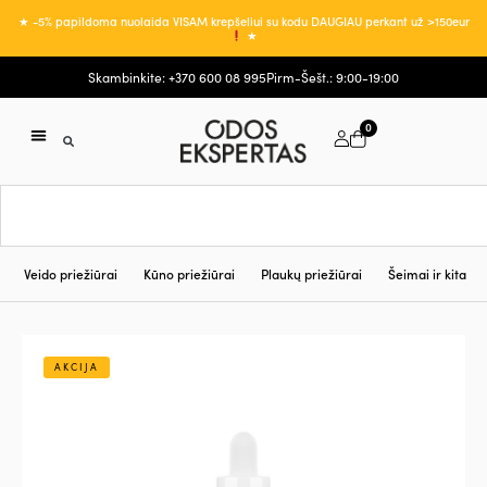
★ -5% papildoma nuolaida VISAM krepšeliui su kodu DAUGIAU perkant už >150eur
★
Skambinkite: +370 600 08 995
Pirm-Šešt.: 9:00-19:00
0
Veido priežiūrai
Kūno priežiūrai
Plaukų priežiūrai
Šeimai ir kita
AKCIJA