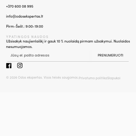
+370 600 08 995
info@odosekspertas.lt
Pirm-Šešt.: 9:00-19:00
YPATINGOS NAUDOS
Užsisakyk naujienlaiškį ir gauk 10 % nuolaidą pirmam užsakymui. Nuolaidos
nesumuojamos.
PRENUMERUOTI
© 2026 Odos ekspertas. Visos teisės saugomos.
Privatumo politika
Slapukai