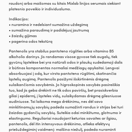
raudonį arba maišomas su kitais Mixlab linijos serumais siekiant
platesnio poveikio ir individualumo.
Indikacijos:
• nuramina ir nedelsiant sumažina uždegimą
• sumažina paraudimą ir padidėjusį jautrumą
• žaizdų gijimas
• pagerina odos tekstūrą
Pantenolis yra stabilus pantoteno rūgšties arba vitamino B5
alkoholio darinys. Jis randamas visose gyvose tiek augalų, tiek
gyvūnų ląstelėse bei yra natūrali odos ir plaukų sudedamoji dalis
ir būtinas komponentas normaliai medžiagų apykaitai. Lengvai
absorbuojasi į odą, kur virsta pantoteno rūgštimi, skatinančia
ląstelių augimą. Pantenolis pasižymi išskirtinėmis drėgmę
sulaikančiomis savybėmis. Jo higroskopinės savybės pasireiškia
tuo, kad jis geba drėkinti ne tik odos paviršių, bet prasiskverbia
giliai į epidermį, į ląsteles vidų, sulaikydamas drėgmę gilesniuose
audiniuose. Tai laikoma mega drėkinimu, nes dėl savo
minkštinamųjų savybių padeda sumažinti randus ir strijas bei turi
žaizdas gydančių savybių. Suteikia odai minkštumo, glotnumo ir
elastingumo. Reguliariai naudojant keturias savaites ar ilgiau,
pantenolis, dėl itin intensyvaus drėkinimo, atlieka efektyvų
priešuždegiminį vaidmenį: malšina niežulį, padeda nuraminti