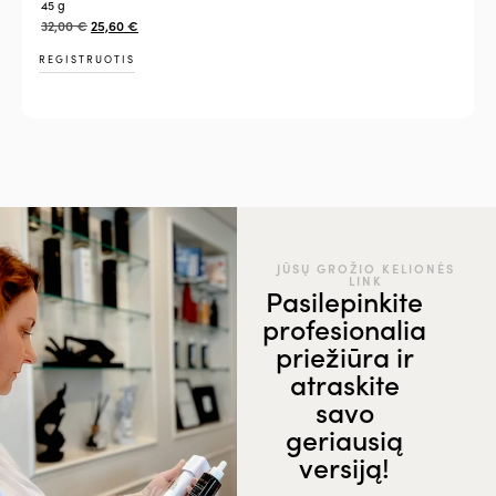
45 g
32,00
€
25,60
€
REGISTRUOTIS
JŪSŲ GROŽIO KELIONĖS
LINK
Pasilepinkite
profesionalia
priežiūra ir
atraskite
savo
geriausią
versiją!