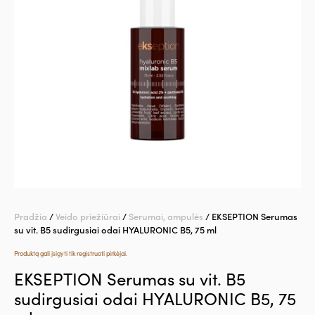
Pradžia
/
Veido priežiūrai
/
Serumai, ampulės
/ EKSEPTION Serumas
su vit. B5 sudirgusiai odai HYALURONIC B5, 75 ml
Produktą gali įsigyti tik registruoti pirkėjai.
EKSEPTION Serumas su vit. B5
sudirgusiai odai HYALURONIC B5, 75