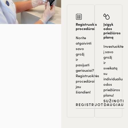
Registruokis
Įsigyk
procedūrai
odos
priežiūros
planą
Norite
atgaivinti
Investuokite
savo
į savo
grožį
grožį
ir
ir
pasijusti
sveikatą
geriausiai?
su
Registruokitės
individualiu
procedūrai
odos
jau
priežiūros
šiandien!
planu!
SUŽINOTI
REGISTRUOTIS
DAUGIAU