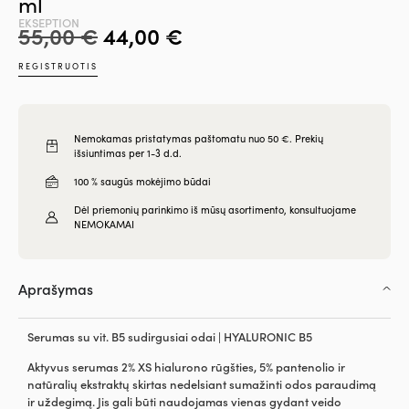
ml
EKSEPTION
55,00
€
44,00
€
REGISTRUOTIS
Nemokamas pristatymas paštomatu nuo 50 €. Prekių
išsiuntimas per 1-3 d.d.
100 % saugūs mokėjimo būdai
Dėl priemonių parinkimo iš mūsų asortimento, konsultuojame
NEMOKAMAI
Aprašymas
Serumas su vit. B5 sudirgusiai odai | HYALURONIC B5
Aktyvus serumas 2% XS hialurono rūgšties, 5% pantenolio ir
natūralių ekstraktų skirtas nedelsiant sumažinti odos paraudimą
ir uždegimą. Jis gali būti naudojamas vienas gydant veido