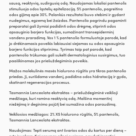
sausą, reaktyvią, sudirgusią odą. Naudojamas lokaliai pantenolis
stimuliuoja odos ląstelių epitelizaciją. 5% pantenolio, pagreitina
odos gijimą apie 30%. Palankūs rezultatai buvo stebimi ir gydant
nudegimus, egzemą bei žaizdas. Pantenolio pagrindu pagaminti
preparatai gali žymiai padidinti odos drėgmę, stiprinti odos
apsauginio barjero funkcijas, sumažinant transepiderminį
vandens praradimą. Vos 1 % pantenolio formuluotoje parodė, kad
jo drėkinamasis poveikis labiausiai siejamas su odos apsauginio
barjero funkcijos stiprinimu. Tyrimas taip pat parodė, kad
pantenolio trūkumas gali sukelti dermatologinius susirgimus, tuo
paaiškinamas jos priešuždegiminis poveikis.
Mažos molekulinės masės hialurono rūgštis yra tikras pantenolio
priedas. Ji, surišdama vandenį, padidina odos hidrataciją ir gydo,
skatinant regeneracijos procesus.
Tasmannia Lanceolata ekstraktas – priešuždegiminė veiklioji
medžiaga, kuri ramina reaktyvią odą. Malšina momentinį
niežėjimą ir deginimo pojūtį bei sumažina odos paraudimą.
Veikliosios medžiagos: 2% XS hialurono rūgštis, 5% pantenolis,
Tasmannia Lanceolata ekstraktas.
Naudojimas: Tepti serumą ant švarios odos du kartus per dieną –
ryte ir vakare. Kai serumas pilnai susigers, naudoti įprastinį