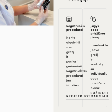
Registruokis
Įsigyk
procedūrai
odos
priežiūros
planą
Norite
atgaivinti
Investuokite
savo
į savo
grožį
grožį
ir
ir
pasijusti
sveikatą
geriausiai?
su
Registruokitės
individualiu
procedūrai
odos
jau
priežiūros
šiandien!
planu!
SUŽINOTI
REGISTRUOTIS
DAUGIAU