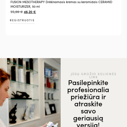
FUSION MESOTHERAPY Drėkinamasis kremas su keramidais CERAMID
MOISTURIZER, 50 ml
55,00
€
46,20
€
REGISTRUOTIS
JŪSŲ GROŽIO KELIONĖS
LINK
Pasilepinkite
profesionalia
priežiūra ir
atraskite
savo
geriausią
versiją!