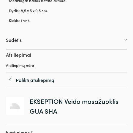
Medžiaga: baltas nefrito akmuo.
Dydis: 8,5 x 5 x 0,5 cm.
Kiekis: 1 vnt.
Sudėtis
Atsiliepimai
Atsiliepimų nėra
Palikti atsiliepimą
EKSEPTION Veido masažuoklis
GUA SHA
įvertinimas
*