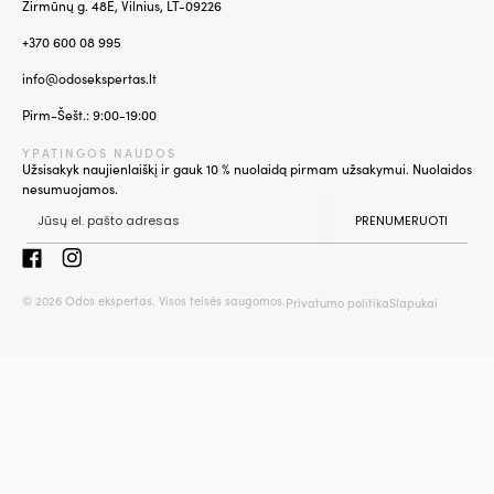
Žirmūnų g. 48E, Vilnius, LT-09226
+370 600 08 995
info@odosekspertas.lt
Pirm-Šešt.: 9:00-19:00
YPATINGOS NAUDOS
Užsisakyk naujienlaiškį ir gauk 10 % nuolaidą pirmam užsakymui. Nuolaidos
nesumuojamos.
PRENUMERUOTI
© 2026 Odos ekspertas. Visos teisės saugomos.
Privatumo politika
Slapukai