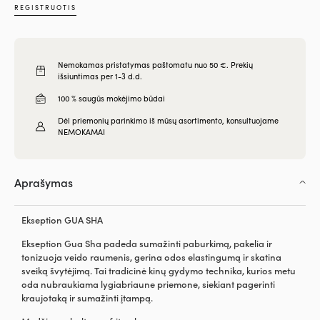
REGISTRUOTIS
Nemokamas pristatymas paštomatu nuo 50 €. Prekių
išsiuntimas per 1-3 d.d.
100 % saugūs mokėjimo būdai
Dėl priemonių parinkimo iš mūsų asortimento, konsultuojame
NEMOKAMAI
Aprašymas
Ekseption GUA SHA
Ekseption Gua Sha padeda sumažinti paburkimą, pakelia ir
tonizuoja veido raumenis, gerina odos elastingumą ir skatina
sveiką švytėjimą. Tai tradicinė kinų gydymo technika, kurios metu
oda nubraukiama lygiabriaune priemone, siekiant pagerinti
kraujotaką ir sumažinti įtampą.