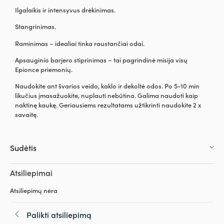
Ilgalaikis ir intensyvus drėkinimas.
Stangrinimas.
Raminimas – idealiai tinka raustančiai odai.
Apsauginio barjero stiprinimas – tai pagrindinė misija visų
Epionce priemonių.
Naudokite ant švarios veido, kaklo ir dekoltė odos. Po 5-10 min
likučius įmasažuokite, nuplauti nebūtina. Galima naudoti kaip
naktinę kaukę. Geriausiems rezultatams užtikrinti naudokite 2 x
savaitę.
Sudėtis
Atsiliepimai
Atsiliepimų nėra
Palikti atsiliepimą