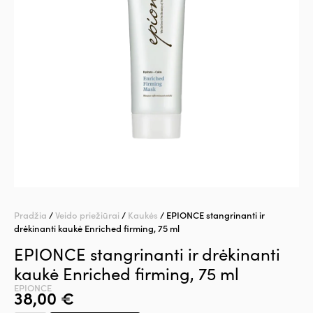
Pradžia
/
Veido priežiūrai
/
Kaukės
/ EPIONCE stangrinanti ir
drėkinanti kaukė Enriched firming, 75 ml
EPIONCE stangrinanti ir drėkinanti
kaukė Enriched firming, 75 ml
EPIONCE
38,00
€