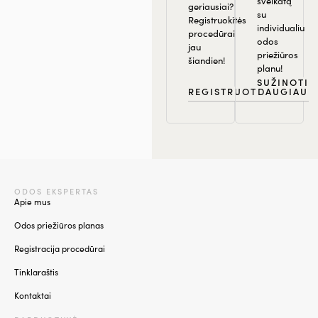
sveikatą
geriausiai?
su
Registruokitės
individualiu
procedūrai
odos
jau
priežiūros
šiandien!
planu!
SUŽINOTI
REGISTRUOTIS
DAUGIAU
ODOS EKSPERTAS
Apie mus
Odos priežiūros planas
Registracija procedūrai
Tinklaraštis
Kontaktai