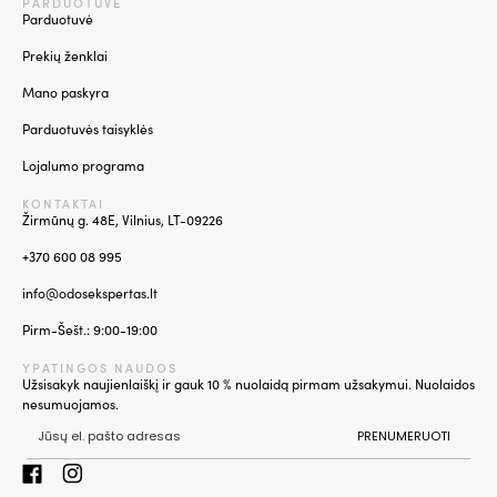
PARDUOTUVĖ
Parduotuvė
Prekių ženklai
Mano paskyra
Parduotuvės taisyklės
Lojalumo programa
KONTAKTAI
Žirmūnų g. 48E, Vilnius, LT-09226
+370 600 08 995
info@odosekspertas.lt
Pirm-Šešt.: 9:00-19:00
YPATINGOS NAUDOS
Užsisakyk naujienlaiškį ir gauk 10 % nuolaidą pirmam užsakymui. Nuolaidos
nesumuojamos.
PRENUMERUOTI