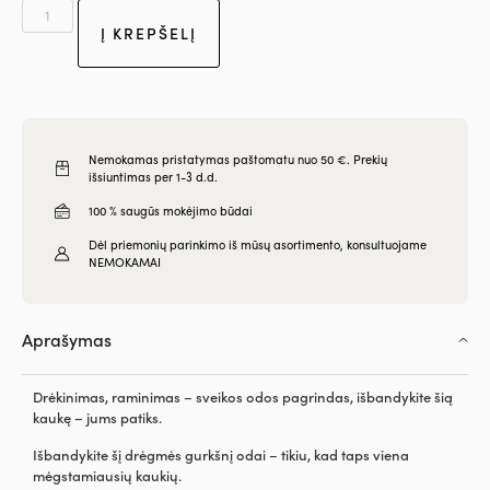
Į KREPŠELĮ
Nemokamas pristatymas paštomatu nuo 50 €. Prekių
išsiuntimas per 1-3 d.d.
100 % saugūs mokėjimo būdai
Dėl priemonių parinkimo iš mūsų asortimento, konsultuojame
NEMOKAMAI
Aprašymas
Drėkinimas, raminimas – sveikos odos pagrindas, išbandykite šią
kaukę – jums patiks.
Išbandykite šį drėgmės gurkšnį odai – tikiu, kad taps viena
mėgstamiausių kaukių.