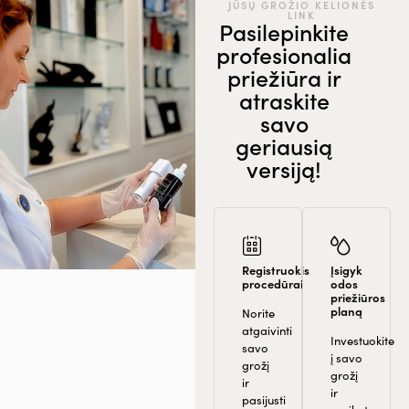
JŪSŲ GROŽIO KELIONĖS
LINK
Pasilepinkite
profesionalia
priežiūra ir
atraskite
savo
geriausią
versiją!
Registruokis
Įsigyk
procedūrai
odos
priežiūros
planą
Norite
atgaivinti
Investuokite
savo
į savo
grožį
grožį
ir
ir
pasijusti