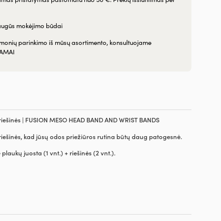
augūs mokėjimo būdai
emonių parinkimo iš mūsų asortimento, konsultuojame
AMAI
+ riešinės | FUSION MESO HEAD BAND AND WRIST BANDS
 riešinės, kad jūsų odos priežiūros rutina būtų daug patogesnė.
 plaukų juosta (1 vnt.) + riešinės (2 vnt.).