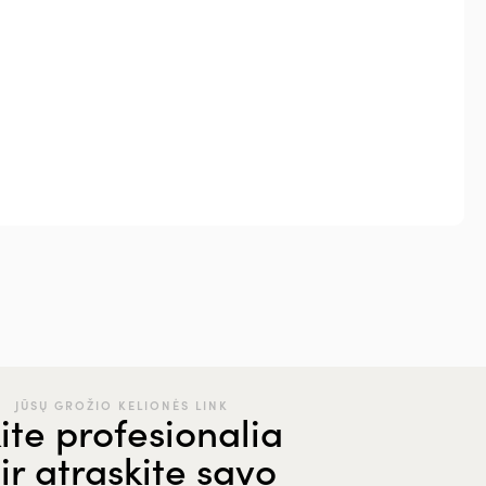
JŪSŲ GROŽIO KELIONĖS LINK
ite profesionalia
ir atraskite savo