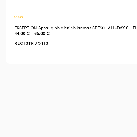
Įvertinimas:
2
5.00
iš 5
EKSEPTION Apsauginis dieninis kremas SPF50+ ALL-DAY SHIE
(viso
įvertinimų:
)
44,00
€
–
65,00
€
REGISTRUOTIS