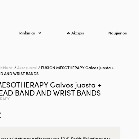
Rinkiniai
🔥 Akcijos
Naujienos
iežiūrai
/
Aksesuarai
/ FUSION MESOTHERAPY Galvos juosta +
AND AND WRIST BANDS
ESOTHERAPY Galvos juosta +
 HEAD BAND AND WRIST BANDS
ERAPY
S
as pristatymas paštomatu nuo 50 €. Prekių išsiuntimas per