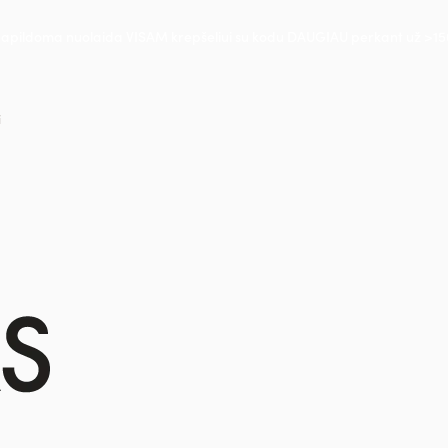
apildoma nuolaida VISAM krepšeliui su kodu DAUGIAU perkant už >15
i