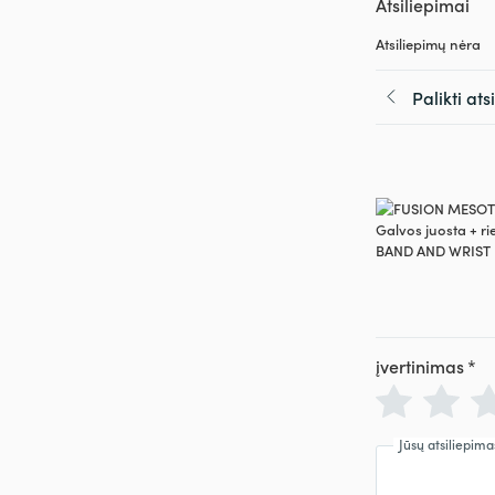
Atsiliepimai
Atsiliepimų nėra
Palikti at
įvertinimas
*
Jūsų atsiliepima