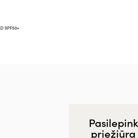
LD SPF50+
Pasilepink
priežiūra 