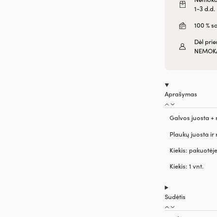
1-3 d.d.
100 % s
Dėl pri
NEMOK
Aprašymas
Galvos juosta 
Plaukų juosta ir
Kiekis: pakuotėje
Kiekis: 1 vnt.
Sudėtis