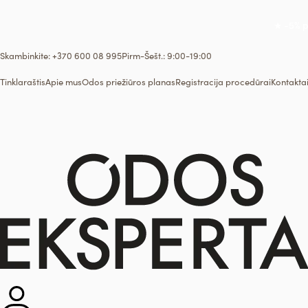
★ -5% p
Skambinkite: +370 600 08 995
Pirm-Šešt.: 9:00-19:00
Tinklaraštis
Apie mus
Odos priežiūros planas
Registracija procedūrai
Kontakta