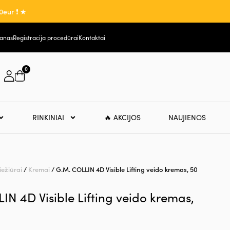
0eur ❗ ★
lanas
Registracija procedūrai
Kontaktai
0
RINKINIAI
🔥 AKCIJOS
NAUJIENOS
iežiūrai
/
Kremai
/ G.M. COLLIN 4D Visible Lifting veido kremas, 50
IN 4D Visible Lifting veido kremas,