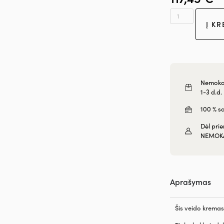
Į KR
Nemokam
1-3 d.d.
100 % s
Dėl pri
NEMOK
Aprašymas
Šis veido kremas