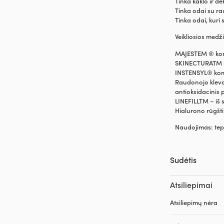
Tinka kaklo ir d
Tinka odai su ra
Tinka odai, kuri 
Veikliosios medž
MAJESTEM ® komp
SKINECTURATM 
INSTENSYL® komp
Raudonojo klevo 
antioksidacinis p
LINEFILLTM – iš
Hialurono rūgšti
Naudojimas: tepk
Sudėtis
Atsiliepimai
Atsiliepimų nėra