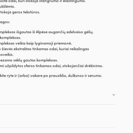
ekoltė odai, kuri stokoja stangrumo ir elastingumo.
ukšlėmis.
stokoja geros tekstūros.
iagos:
leksas išgautas iš Alpėse augančių edelveiso gėlių.
kompleksas.
leksas veikia kaip lyginamoji priemonė.
žievės ekstraktas tinkamas odai, kuriai reikalingas
oveikis.
 sezamo sėklų gautas kompleksas.
mi užpildytos sferos tinkamos odai, stokojančiai drėkinimo.
ite ryte ir (arba) vakare po prausiklio, dulksnos ir serumo.