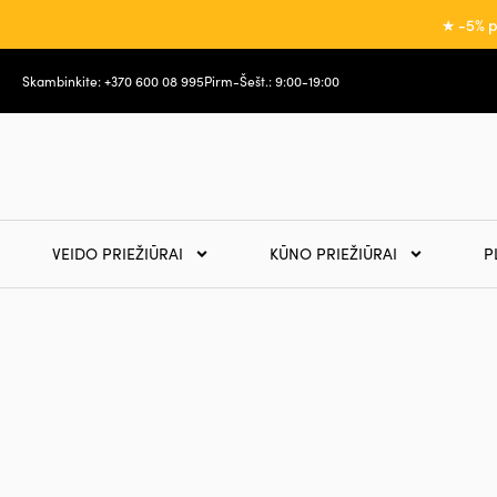
★ -5% p
Skambinkite: +370 600 08 995
Pirm-Šešt.: 9:00-19:00
VEIDO PRIEŽIŪRAI
KŪNO PRIEŽIŪRAI
P