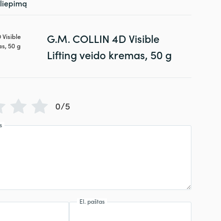
siliepimą
G.M. COLLIN 4D Visible
Lifting veido kremas, 50 g
0/5
s
El. paštas