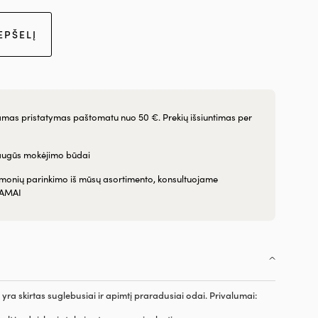
EPŠELĮ
as pristatymas paštomatu nuo 50 €. Prekių išsiuntimas per
augūs mokėjimo būdai
emonių parinkimo iš mūsų asortimento, konsultuojame
AMAI
 yra skirtas suglebusiai ir apimtį praradusiai odai. Privalumai: