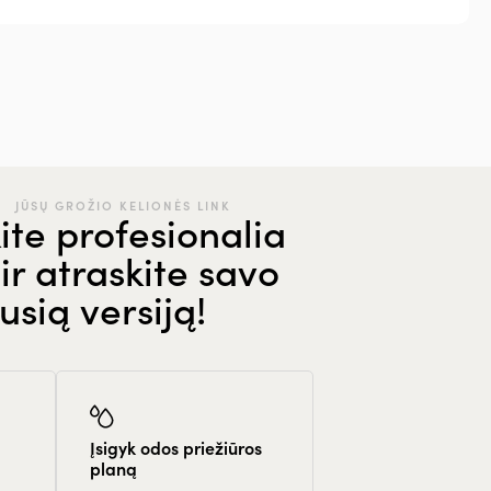
JŪSŲ GROŽIO KELIONĖS LINK
ite profesionalia
ir atraskite savo
usią versiją!
Įsigyk odos priežiūros
planą