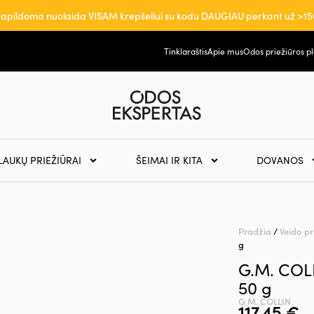
apildoma nuolaida VISAM krepšeliui su kodu DAUGIAU perkant už >15
Tinklaraštis
Apie mus
Odos priežiūros p
LAUKŲ PRIEŽIŪRAI
ŠEIMAI IR KITA
DOVANOS
Pradžia
/
Veido pr
g
G.M. COLL
50 g
G.M. COLLIN
117,45
€