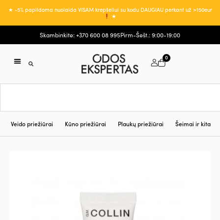
★ -5% papildoma nuolaida VISAM krepšeliui su kodu DAUGIAU perkant už >150eur
★
Skambinkite: +370 600 08 995
Pirm-Šešt.: 9:00-19:00
0
Veido priežiūrai
Kūno priežiūrai
Plaukų priežiūrai
Šeimai ir kita