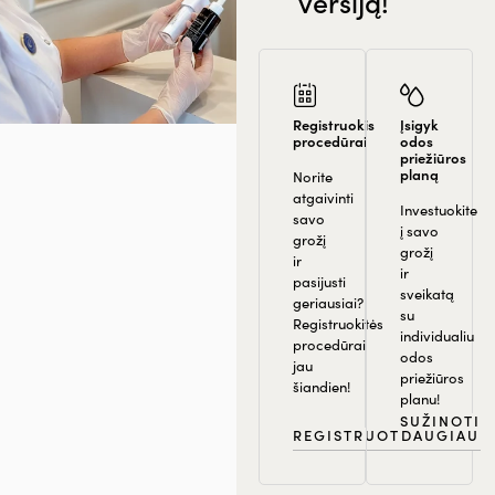
versiją!
Registruokis
Įsigyk
procedūrai
odos
priežiūros
planą
Norite
atgaivinti
Investuokite
savo
į savo
grožį
grožį
ir
ir
pasijusti
sveikatą
geriausiai?
su
Registruokitės
individualiu
procedūrai
odos
jau
priežiūros
šiandien!
planu!
SUŽINOTI
REGISTRUOTIS
DAUGIAU