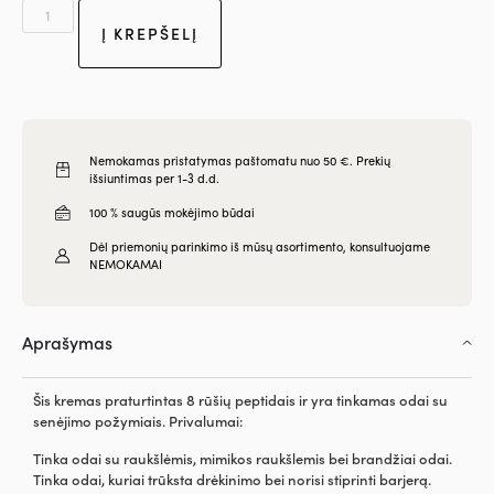
Į KREPŠELĮ
Nemokamas pristatymas paštomatu nuo 50 €. Prekių
išsiuntimas per 1-3 d.d.
100 % saugūs mokėjimo būdai
Dėl priemonių parinkimo iš mūsų asortimento, konsultuojame
NEMOKAMAI
Aprašymas
Šis kremas praturtintas 8 rūšių peptidais ir yra tinkamas odai su
senėjimo požymiais. Privalumai:
Tinka odai su raukšlėmis, mimikos raukšlemis bei brandžiai odai.
Tinka odai, kuriai trūksta drėkinimo bei norisi stiprinti barjerą.