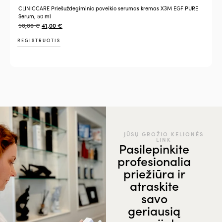
CLINICCARE Priešuždegiminio poveikio serumas kremas X3M EGF PURE
Serum, 50 ml
50,00
€
41,00
€
REGISTRUOTIS
JŪSŲ GROŽIO KELIONĖS
LINK
Pasilepinkite
profesionalia
priežiūra ir
atraskite
savo
geriausią