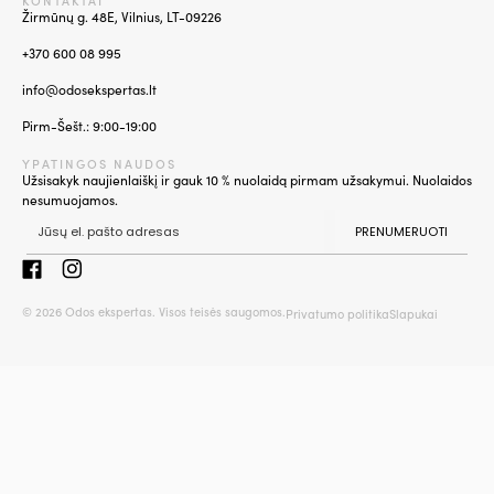
Žirmūnų g. 48E, Vilnius, LT-09226
+370 600 08 995
info@odosekspertas.lt
Pirm-Šešt.: 9:00-19:00
YPATINGOS NAUDOS
Užsisakyk naujienlaiškį ir gauk 10 % nuolaidą pirmam užsakymui. Nuolaidos
nesumuojamos.
PRENUMERUOTI
© 2026 Odos ekspertas. Visos teisės saugomos.
Privatumo politika
Slapukai