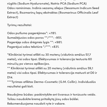
rūgštis (Sodium Hyaluronate), Natrio PCA (Sodium PCA)
Odos raminimas. Indinis sezamų aliejus (Sesamum Indicum Seed
Extract), Rozmarinų lapų ekstraktas (Rosmarinus Officinalis Leaf
Extract)
Tyrimų rezultatai:
Odos putlumo pagerėjimas*: +78%
Sumažėjusios odos poros **/***: -95%
Pagerėjęs odos drėgmės lygis **: +98%
Pagerėjusi odos tekstūra */***: +83%
*Klinikiniai tyrimai atlikti su 30 moterų (vidutinis amžius 57,7
metai), visi odos tipai. Efektyvumas ir tolerancija testuota 60
minučių po vienos aplikacijos.
** Klinikiniai tyrimai atlikti su 20 moterų (vidutinis amžius 59,1
metai) visi odos tipai. Efektyvumas ir tolerancija matuoti at D0 ir
D14.
***Tyrimas atliktas Dermo-Cosmetic (G.M. Collin). Individualūs
rezultatai gali kisti.
Naudojimo būdas: paskirstykite ant švaraus ir tonizuoto veido.
Toliau naudokite kremą pritaikytą jūsų odos būklei.
Rekomenduojama naudoti ryte ir vakare.