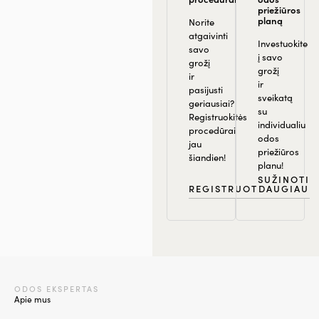
priežiūros
planą
Norite
atgaivinti
Investuokite
savo
į savo
grožį
grožį
ir
ir
pasijusti
sveikatą
geriausiai?
su
Registruokitės
individualiu
procedūrai
odos
jau
priežiūros
šiandien!
planu!
SUŽINOTI
REGISTRUOTIS
DAUGIAU
ODOS EKSPERTAS
Apie mus