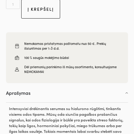
Į KREPŠELĮ
Nemokamas pristatymas paštomatu nuo 50 €. Prekių
išsiuntimas per 1-3 d.d.
100 % saugūs mokėjimo būdai
Dėl priemonių parinkimo iš mūsų asortimento, konsultuojame
NEMOKAMAI
Aprašymas
Intensyviai drėkinantis serumas su hialurono rūgštimi, tinkantis
visiems odos tipams. Mūsų oda siunčia pagalbos prašančius
signalus, kai odos fiziologija ir būklė yra paveikta streso faktorių,
tokių kaip ligos, hormoniniai pokyčiai, miego trūkumas arba per
ilgas laikas saulėje. Tokiais momentais labai svarbu stebėti savo