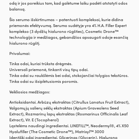
odą ir jos poreikius tam, kad galėtume laiku padėti atstatyti odos
balansą.
Šio serumo išskirtinumas – patentuoti kompleksai, kurie didina
priemonės efektyvumą. Serumo sudėtyje yra 4% H.A. Filler Expert
komplekso (3 dydžių hialurono rūgšties), Cosmetic Drone™
technologija ir medžiagos, gebandžios apsaugoti odoje esančią
hialurono rūgštį.
Privalumai:
Tinka odai, kuriai trūksta drėgmės.
Universali priemonė, tinkanti visų tipų odai.
Tinka odai su raukšlėmis bei odai, stokojančiai tolygios tekstūros.
Tinka odai su išsiplėtusiomis poromis.
Veikliosios medžiagos:
Antioksidantai. Arbūzų ekstraktas (Citrullus Lanatus Fruit Extract),
Valgomųjų salierų sėklų ekstraktas (Apium Graveolens Seed
Extract), Rozmarinų lapų ekstraktas (Rosmarinus Officinalis Leaf
Extract), Vit. E (Tocopherol)
Ląstelėms naudingi ingredientai. LINEFILL™, Neodermyl®, 4% X50
Hyalufiller (The Cosmetic Drone™), Matrixyl™ 3000
Identiški odai ingredientai. Glicerinas (Glycerin), Hialurono