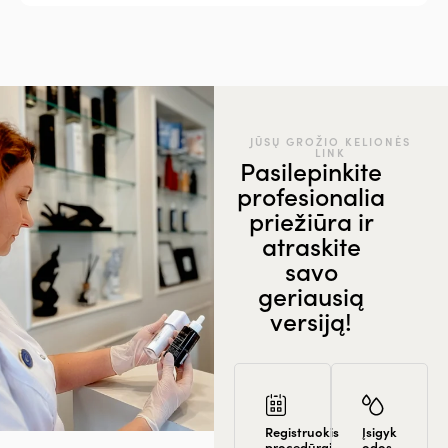
JŪSŲ GROŽIO KELIONĖS
LINK
Pasilepinkite
profesionalia
priežiūra ir
atraskite
savo
geriausią
versiją!
Registruokis
Įsigyk
procedūrai
odos