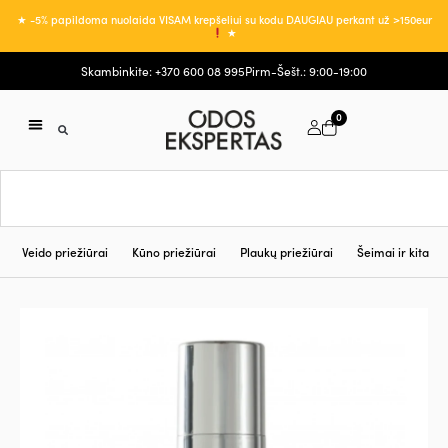
★ -5% papildoma nuolaida VISAM krepšeliui su kodu DAUGIAU perkant už >150eur
★
Skambinkite: +370 600 08 995
Pirm-Šešt.: 9:00-19:00
0
Veido priežiūrai
Kūno priežiūrai
Plaukų priežiūrai
Šeimai ir kita