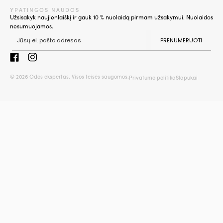
YPATINGOS NAUDOS
Užsisakyk naujienlaiškį ir gauk 10 % nuolaidą pirmam užsakymui. Nuolaidos
nesumuojamos.
PRENUMERUOTI
© 2026 Odos ekspertas. Visos teisės saugomos.
Privatumo politika
Slapukai