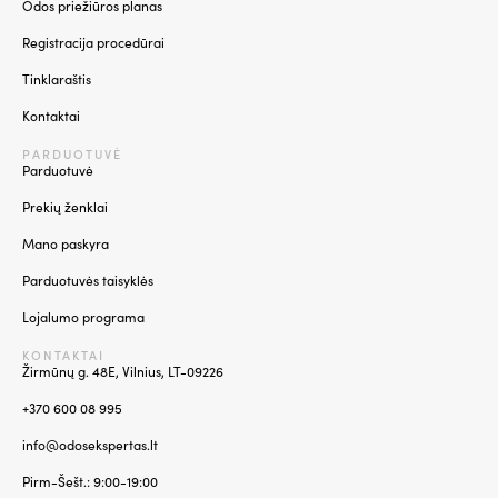
Odos priežiūros planas
Registracija procedūrai
Tinklaraštis
Kontaktai
PARDUOTUVĖ
Parduotuvė
Prekių ženklai
Mano paskyra
Parduotuvės taisyklės
Lojalumo programa
KONTAKTAI
Žirmūnų g. 48E, Vilnius, LT-09226
+370 600 08 995
info@odosekspertas.lt
Pirm-Šešt.: 9:00-19:00