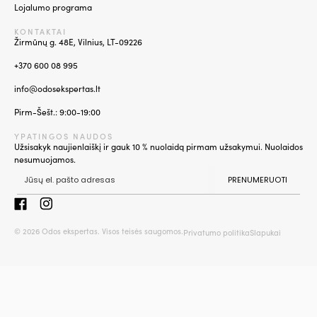
Lojalumo programa
KONTAKTAI
Žirmūnų g. 48E, Vilnius, LT-09226
+370 600 08 995
info@odosekspertas.lt
Pirm-Šešt.: 9:00-19:00
YPATINGOS NAUDOS
Užsisakyk naujienlaiškį ir gauk 10 % nuolaidą pirmam užsakymui. Nuolaidos
nesumuojamos.
PRENUMERUOTI
© 2026 Odos ekspertas. Visos teisės saugomos.
Privatumo politika
Slapukai