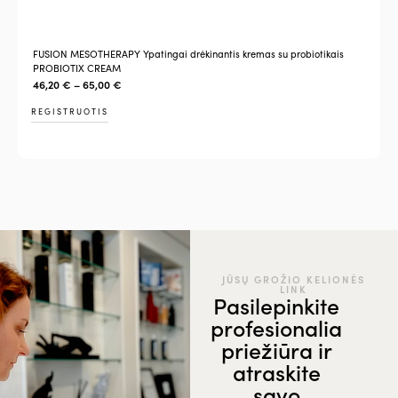
FUSION MESOTHERAPY Ypatingai drėkinantis kremas su probiotikais
PROBIOTIX CREAM
46,20
€
–
65,00
€
REGISTRUOTIS
JŪSŲ GROŽIO KELIONĖS
LINK
Pasilepinkite
profesionalia
priežiūra ir
atraskite
savo