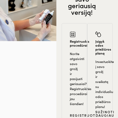
geriausią
versiją!
Registruokis
Įsigyk
procedūrai
odos
priežiūros
planą
Norite
atgaivinti
Investuokite
savo
į savo
grožį
grožį
ir
ir
pasijusti
sveikatą
geriausiai?
su
Registruokitės
individualiu
procedūrai
odos
jau
priežiūros
šiandien!
planu!
SUŽINOTI
REGISTRUOTIS
DAUGIAU