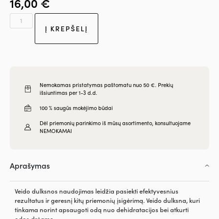
16,00
€
Į KREPŠELĮ
Nemokamas pristatymas paštomatu nuo 50 €. Prekių
išsiuntimas per 1-3 d.d.
100 % saugūs mokėjimo būdai
Dėl priemonių parinkimo iš mūsų asortimento, konsultuojame
NEMOKAMAI
Aprašymas
Veido dulksnos naudojimas leidžia pasiekti efektyvesnius
rezultatus ir geresnį kitų priemonių įsigėrimą. Veido dulksna, kuri
tinkama norint apsaugoti odą nuo dehidratacijos bei atkurti
odos drėgmę.