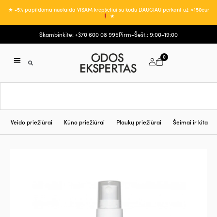
★ -5% papildoma nuolaida VISAM krepšeliui su kodu DAUGIAU perkant už >150eur
★
Skambinkite: +370 600 08 995
Pirm-Šešt.: 9:00-19:00
0
Veido priežiūrai
Kūno priežiūrai
Plaukų priežiūrai
Šeimai ir kita