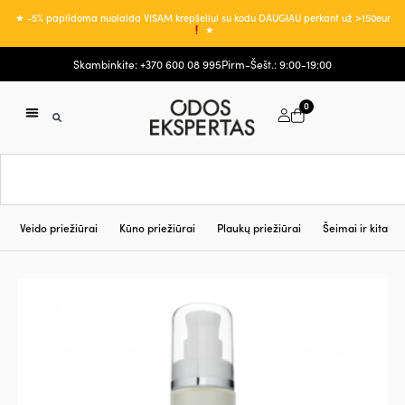
★ -5% papildoma nuolaida VISAM krepšeliui su kodu DAUGIAU perkant už >150eur
★
Skambinkite: +370 600 08 995
Pirm-Šešt.: 9:00-19:00
0
Veido priežiūrai
Kūno priežiūrai
Plaukų priežiūrai
Šeimai ir kita