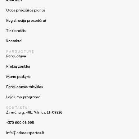
Odos priežiūros planas
Registracija procedūrai
Tinklaraštis
Kontaktai
PARDUOTUVĖ
Parduotuvė
Prekių ženklai
Mano paskyra
Parduotuvės taisyklės
Lojalumo programa
KONTAKTAI
Žirmūnų g. 48E, Vilnius, LT-09226
+370 600 08 995
info@odosekspertas.lt