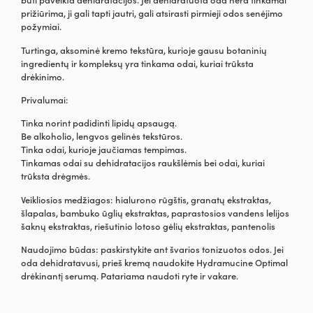
prižiūrima, ji gali tapti jautri, gali atsirasti pirmieji odos senėjimo
požymiai.
Turtinga, aksominė kremo tekstūra, kurioje gausu botaninių
ingredientų ir kompleksų yra tinkama odai, kuriai trūksta
drėkinimo.
Privalumai:
Tinka norint padidinti lipidų apsaugą.
Be alkoholio, lengvos gelinės tekstūros.
Tinka odai, kurioje jaučiamas tempimas.
Tinkamas odai su dehidratacijos raukšlėmis bei odai, kuriai
trūksta drėgmės.
Veikliosios medžiagos: hialurono rūgštis, granatų ekstraktas,
šlapalas, bambuko ūglių ekstraktas, paprastosios vandens lelijos
šaknų ekstraktas, riešutinio lotoso gėlių ekstraktas, pantenolis
Naudojimo būdas: paskirstykite ant švarios tonizuotos odos. Jei
oda dehidratavusi, prieš kremą naudokite Hydramucine Optimal
drėkinantį serumą. Patariama naudoti ryte ir vakare.