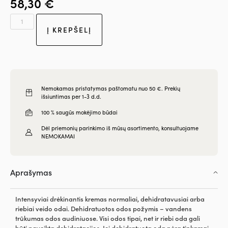
58,30
€
Į KREPŠELĮ
Nemokamas pristatymas paštomatu nuo 50 €. Prekių
išsiuntimas per 1-3 d.d.
100 % saugūs mokėjimo būdai
Dėl priemonių parinkimo iš mūsų asortimento, konsultuojame
NEMOKAMAI
Aprašymas
Intensyviai drėkinantis kremas normaliai, dehidratavusiai arba
riebiai veido odai. Dehidratuotos odos požymis – vandens
trūkumas odos audiniuose. Visi odos tipai, net ir riebi oda gali
būti paveikta dehidratacijos. Jei dehidratuota oda nėra tinkamai