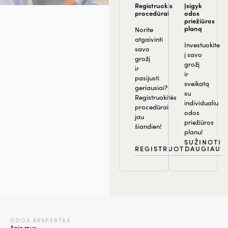
Registruokis
Įsigyk
procedūrai
odos
priežiūros
planą
Norite
atgaivinti
Investuokite
savo
į savo
grožį
grožį
ir
ir
pasijusti
sveikatą
geriausiai?
su
Registruokitės
individualiu
procedūrai
odos
jau
priežiūros
šiandien!
planu!
SUŽINOTI
REGISTRUOTIS
DAUGIAU
ODOS EKSPERTAS
Apie mus