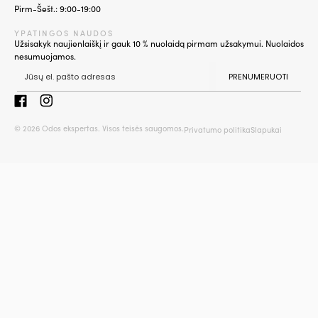
Pirm-Šešt.: 9:00-19:00
YPATINGOS NAUDOS
Užsisakyk naujienlaiškį ir gauk 10 % nuolaidą pirmam užsakymui. Nuolaidos
nesumuojamos.
PRENUMERUOTI
© 2026 Odos ekspertas. Visos teisės saugomos.
Privatumo politika
Slapukai