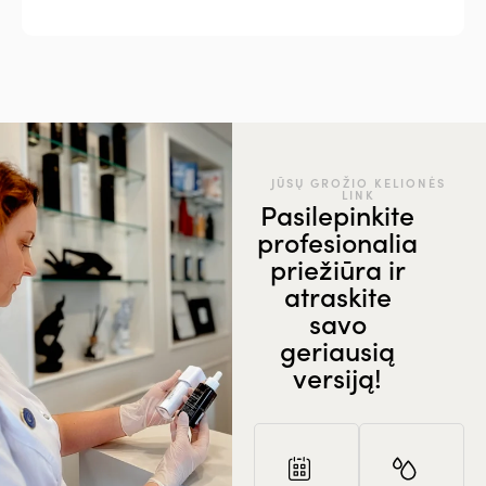
JŪSŲ GROŽIO KELIONĖS
LINK
Pasilepinkite
profesionalia
priežiūra ir
atraskite
savo
geriausią
versiją!