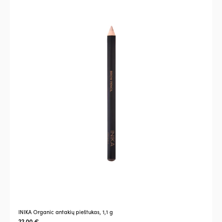
INIKA Organic antakių pieštukas, 1,1 g
22,00
€