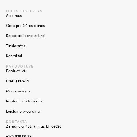
ODOS EKSPERTAS
Apie mus
Odos priežiūros planas
Registracija procedūrai
Tinklaraštis
Kontaktai
PARDUOTUVĖ
Parduotuvė
Prekių ženklai
Mano paskyra
Parduotuvės taisyklės
Lojalumo programa
KONTAKTAI
Žirmūnų g. 48E, Vilnius, LT-09226
+370 600 08 995