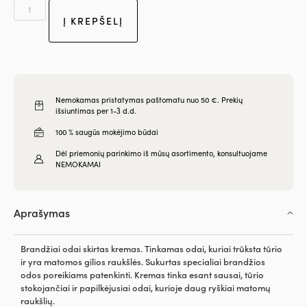
Į KREPŠELĮ
Nemokamas pristatymas paštomatu nuo 50 €. Prekių
išsiuntimas per 1-3 d.d.
100 % saugūs mokėjimo būdai
Dėl priemonių parinkimo iš mūsų asortimento, konsultuojame
NEMOKAMAI
Aprašymas
Brandžiai odai skirtas kremas. Tinkamas odai, kuriai trūksta tūrio
ir yra matomos gilios raukšlės. Sukurtas specialiai brandžios
odos poreikiams patenkinti. Kremas tinka esant sausai, tūrio
stokojančiai ir papilkėjusiai odai, kurioje daug ryškiai matomų
raukšlių.