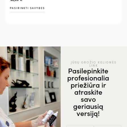
PASIRINKTI SAVYBES
JŪSŲ GROŽIO KELIONĖS
LINK
Pasilepinkite
profesionalia
priežiūra ir
atraskite
savo
geriausią
versiją!