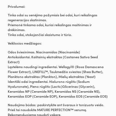
Privalumai:
Tinka odai su senėjimo požymiais bei odai, kuri reikalingas
regeneracijos skatinimas.
Priemonė tinkama odai, kuriai reikalingas maitinimas ir
drėkinimas.
Tinka odai, stokojančiai skaistumo ir tūrio.
Veikliosios medžiagos:
Odos šviesinimas. Niacinamidas (Niacinamide)
Antioksidantai. Kaštainių ekstraktas (Castanea Sativa Seed
Extract)
Ląstelėms naudingi ingredientai. Wellagyl® (Rosa Damascena
Flower Extract), LINEFILL™, Taukmedžio sviestas (Shea Butter),
Planktono ekstraktas (Plankton), Mielių ekstraktas (Yeast)
Identiški odai ingredientai. Hialurono rūgštis (Sodium
Hyaluronate), Pieno rūgštis (Lactic)Glicerinas (Glycerin),
Keramidas NP (Ceramide NP), Keramidas NS (Ceramide NS),
Keramidas EOP (Ceramide EOP), Keramidas EOS (Ceramide EOS)
Naudojimo būdas: paskirstykite ant švaraus ir tonizuoto veido.
Prieš tai naudokite MATURE PERFECTION™ serumą.
Rekomenduojama naudoti vakare.