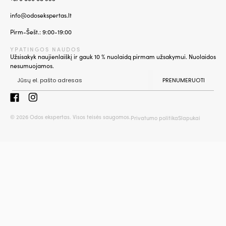
info@odosekspertas.lt
Pirm-Šešt.: 9:00-19:00
YPATINGOS NAUDOS
Užsisakyk naujienlaiškį ir gauk 10 % nuolaidą pirmam užsakymui. Nuolaidos
nesumuojamos.
PRENUMERUOTI
© 2026 Odos ekspertas. Visos teisės saugomos.
Privatumo politika
Slapukai