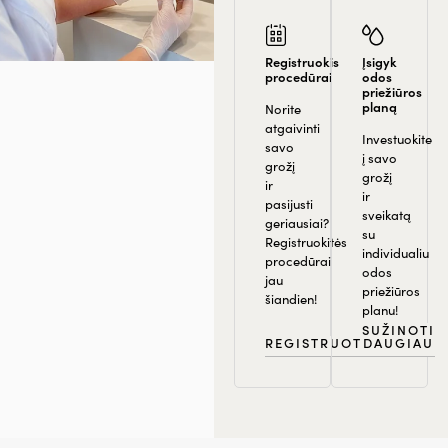
Registruokis
Įsigyk
procedūrai
odos
priežiūros
planą
Norite
atgaivinti
Investuokite
savo
į savo
grožį
grožį
ir
ir
pasijusti
sveikatą
geriausiai?
su
Registruokitės
individualiu
procedūrai
odos
jau
priežiūros
šiandien!
planu!
SUŽINOTI
REGISTRUOTIS
DAUGIAU