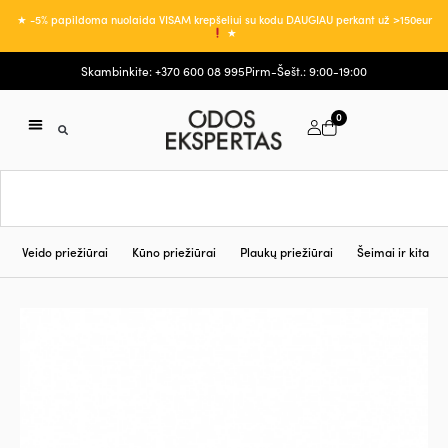
★ -5% papildoma nuolaida VISAM krepšeliui su kodu DAUGIAU perkant už >150eur
★
Skambinkite: +370 600 08 995
Pirm-Šešt.: 9:00-19:00
0
Veido priežiūrai
Kūno priežiūrai
Plaukų priežiūrai
Šeimai ir kita