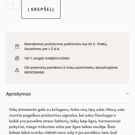
Į KREPŠELĮ
Nemokamas pristatymas paštomatu nuo 50 €. Prekių
išsiuntimas per 1-3 d.d.
100 % saugūs mokėjimo būdai
Dėl priemonių parinkimo iš mūsų asortimento, konsultuojame
NEMOKAMAI
Aprašymas
Odą atstatantis gelis su kolagenu, tinka visų tipų odai. Mūsų oda
siunčia pagalbos prašančius signalus, kai odos fiziologija ir
būklė yra paveikta streso faktorių, tokių kaip ligos, hormoniniai
pokyčiai, miego trūkumas arba per ilgas laikas saulėje. Šiais
laikais labai svarbu stebėti savo odą ir jos poreikius tam, kad