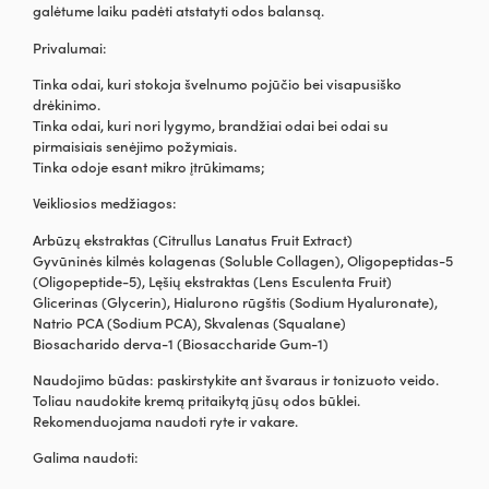
galėtume laiku padėti atstatyti odos balansą.
Privalumai:
Tinka odai, kuri stokoja švelnumo pojūčio bei visapusiško
drėkinimo.
Tinka odai, kuri nori lygymo, brandžiai odai bei odai su
pirmaisiais senėjimo požymiais.
Tinka odoje esant mikro įtrūkimams;
Veikliosios medžiagos:
Arbūzų ekstraktas (Citrullus Lanatus Fruit Extract)
Gyvūninės kilmės kolagenas (Soluble Collagen), Oligopeptidas-5
(Oligopeptide-5), Lęšių ekstraktas (Lens Esculenta Fruit)
Glicerinas (Glycerin), Hialurono rūgštis (Sodium Hyaluronate),
Natrio PCA (Sodium PCA), Skvalenas (Squalane)
Biosacharido derva-1 (Biosaccharide Gum-1)
Naudojimo būdas: paskirstykite ant švaraus ir tonizuoto veido.
Toliau naudokite kremą pritaikytą jūsų odos būklei.
Rekomenduojama naudoti ryte ir vakare.
Galima naudoti: