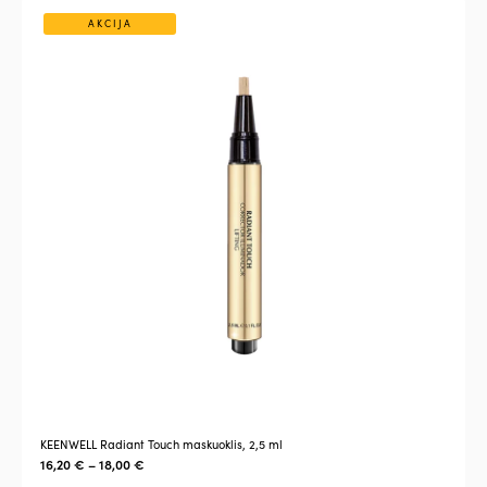
AKCIJA
KEENWELL Radiant Touch maskuoklis, 2,5 ml
16,20
€
–
18,00
€