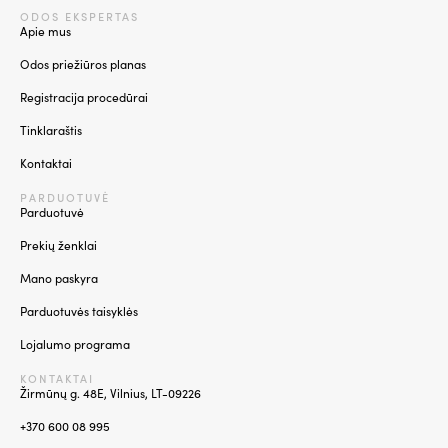
ODOS EKSPERTAS
Apie mus
Odos priežiūros planas
Registracija procedūrai
Tinklaraštis
Kontaktai
PARDUOTUVĖ
Parduotuvė
Prekių ženklai
Mano paskyra
Parduotuvės taisyklės
Lojalumo programa
KONTAKTAI
Žirmūnų g. 48E, Vilnius, LT-09226
+370 600 08 995