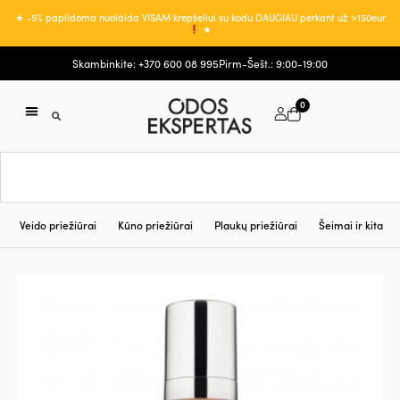
★ -5% papildoma nuolaida VISAM krepšeliui su kodu DAUGIAU perkant už >150eur
★
Skambinkite: +370 600 08 995
Pirm-Šešt.: 9:00-19:00
0
Veido priežiūrai
Kūno priežiūrai
Plaukų priežiūrai
Šeimai ir kita