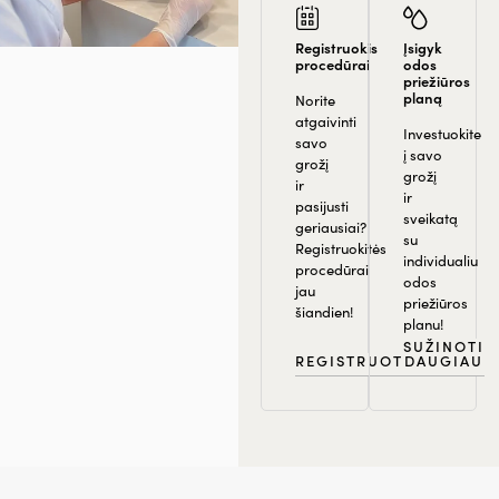
Registruokis
Įsigyk
procedūrai
odos
priežiūros
planą
Norite
atgaivinti
Investuokite
savo
į savo
grožį
grožį
ir
ir
pasijusti
sveikatą
geriausiai?
su
Registruokitės
individualiu
procedūrai
odos
jau
priežiūros
šiandien!
planu!
SUŽINOTI
REGISTRUOTIS
DAUGIAU