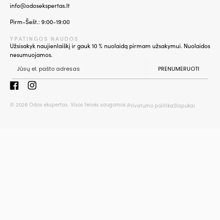
info@odosekspertas.lt
Pirm-Šešt.: 9:00-19:00
YPATINGOS NAUDOS
Užsisakyk naujienlaiškį ir gauk 10 % nuolaidą pirmam užsakymui. Nuolaidos
nesumuojamos.
PRENUMERUOTI
© 2026 Odos ekspertas. Visos teisės saugomos.
Privatumo politika
Slapukai