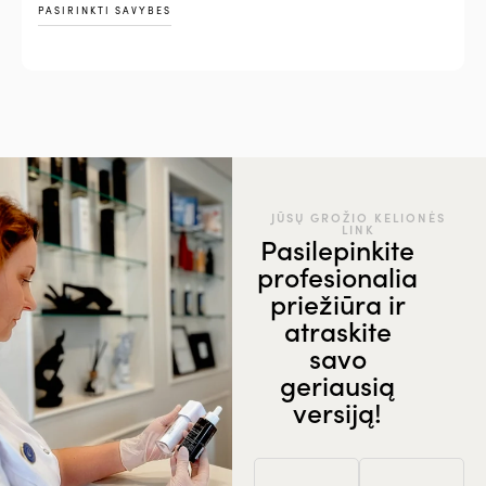
PASIRINKTI SAVYBES
JŪSŲ GROŽIO KELIONĖS
LINK
Pasilepinkite
profesionalia
priežiūra ir
atraskite
savo
geriausią
versiją!