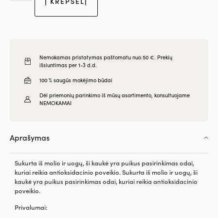
Į KREPŠELĮ
Nemokamas pristatymas paštomatu nuo 50 €. Prekių
išsiuntimas per 1-3 d.d.
100 % saugūs mokėjimo būdai
Dėl priemonių parinkimo iš mūsų asortimento, konsultuojame
NEMOKAMAI
Aprašymas
Sukurta iš molio ir uogų, ši kaukė yra puikus pasirinkimas odai,
kuriai reikia antioksidacinio poveikio. Sukurta iš molio ir uogų, ši
kaukė yra puikus pasirinkimas odai, kuriai reikia antioksidacinio
poveikio.
Privalumai: