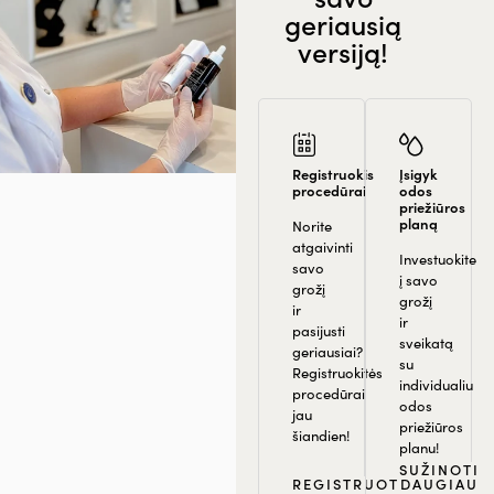
geriausią
versiją!
Registruokis
Įsigyk
procedūrai
odos
priežiūros
planą
Norite
atgaivinti
Investuokite
savo
į savo
grožį
grožį
ir
ir
pasijusti
sveikatą
geriausiai?
su
Registruokitės
individualiu
procedūrai
odos
jau
priežiūros
šiandien!
planu!
SUŽINOTI
REGISTRUOTIS
DAUGIAU