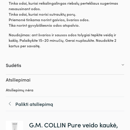
Tinka odai, kuriai reikalingalingas riebalų pertekliaus sugerimas
nesausinant odos.
Tinka odai, kuriai norisi sutrauktų porų.
Priemonė tinkama norint gaivios, švarios odos.
Tika norint gyvybiškesnio odos atspalvio.
Naudojimas: ant švarios ir sausos odos tolygiai tepkite veidą ir
kaklą. Palaikykite 15–20 minučių. Gerai nuplaukite. Naudokite 2
kartus per savaitę.
Sudėtis
Atsiliepimai
Atsiliepimų nėra
Palikti atsiliepimą
G.M. COLLIN Pure veido kaukė,