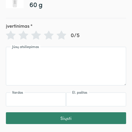
60 g
įvertinimas
*
0/5
Jūsų atsiliepimas
Vardas
El. paštas
Siųsti