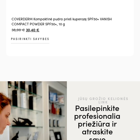
COVERDERM Kompaktinė pudra prieš kuperozę SPF50+ VANISH
COMPACT POWDER SPF50+, 10 g
38,00
€
30,40
€
PASIRINKTI SAVYBES
JŪSŲ GROŽIO KELIONĖS
LINK
Pasilepinkite
profesionalia
priežiūra ir
atraskite
savo