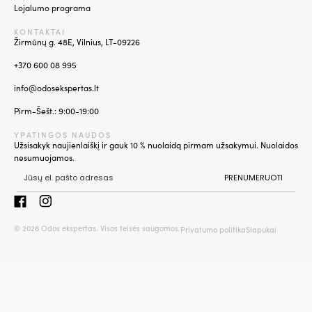
Lojalumo programa
KONTAKTAI
Žirmūnų g. 48E, Vilnius, LT-09226
+370 600 08 995
info@odosekspertas.lt
Pirm-Šešt.: 9:00-19:00
YPATINGOS NAUDOS
Užsisakyk naujienlaiškį ir gauk 10 % nuolaidą pirmam užsakymui. Nuolaidos
nesumuojamos.
PRENUMERUOTI
© 2026 Odos ekspertas. Visos teisės saugomos.
Privatumo politika
Slapukai