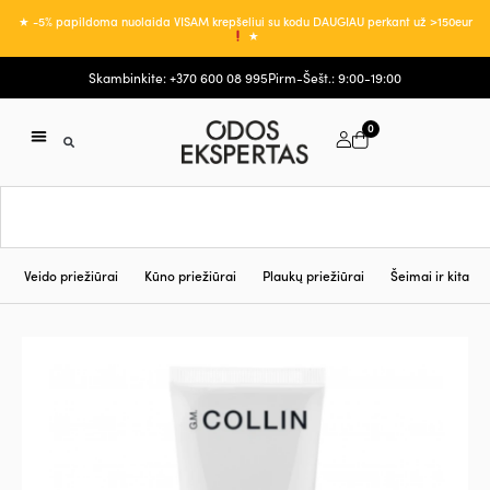
★ -5% papildoma nuolaida VISAM krepšeliui su kodu DAUGIAU perkant už >150eur
★
Skambinkite: +370 600 08 995
Pirm-Šešt.: 9:00-19:00
0
Veido priežiūrai
Kūno priežiūrai
Plaukų priežiūrai
Šeimai ir kita