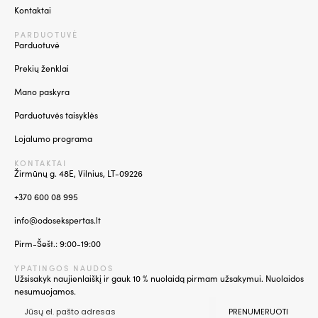
Kontaktai
PARDUOTUVĖ
Parduotuvė
Prekių ženklai
Mano paskyra
Parduotuvės taisyklės
Lojalumo programa
KONTAKTAI
Žirmūnų g. 48E, Vilnius, LT-09226
+370 600 08 995
info@odosekspertas.lt
Pirm-Šešt.: 9:00-19:00
YPATINGOS NAUDOS
Užsisakyk naujienlaiškį ir gauk 10 % nuolaidą pirmam užsakymui. Nuolaidos
nesumuojamos.
PRENUMERUOTI