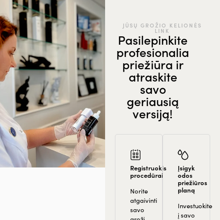
JŪSŲ GROŽIO KELIONĖS
LINK
Pasilepinkite
profesionalia
priežiūra ir
atraskite
savo
geriausią
versiją!
Registruokis
Įsigyk
procedūrai
odos
priežiūros
planą
Norite
atgaivinti
Investuokite
savo
į savo
grožį