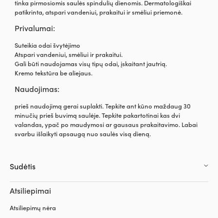
tinka pirmosiomis saulės spindulių dienomis. Dermatologiškai
patikrinta, atspari vandeniui, prakaitui ir smėliui priemonė.
Privalumai:
Suteikia odai švytėjimo
Atspari vandeniui, smėliui ir prakaitui.
Gali būti naudojamas visų tipų odai, įskaitant jautrią.
Kremo tekstūra be aliejaus.
Naudojimas:
prieš naudojimą gerai suplakti. Tepkite ant kūno maždaug 30
minučių prieš buvimą saulėje. Tepkite pakartotinai kas dvi
valandas, ypač po maudymosi ar gausaus prakaitavimo. Labai
svarbu išlaikyti apsaugą nuo saulės visą dieną.
Sudėtis
Atsiliepimai
Atsiliepimų nėra