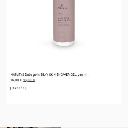
NATURYS Dušo gelis SILKY SKIN SHOWER GEL, 250 ml
16,00
€
13,60
€
Į KREPŠELĮ