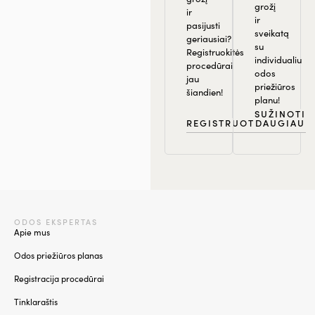
grožį
ir
ir
pasijusti
sveikatą
geriausiai?
su
Registruokitės
individualiu
procedūrai
odos
jau
priežiūros
šiandien!
planu!
SUŽINOTI
REGISTRUOTIS
DAUGIAU
ODOS EKSPERTAS
Apie mus
Odos priežiūros planas
Registracija procedūrai
Tinklaraštis