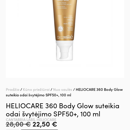
Pradžia
/
Kūno priežiūrai
/
Nuo saulės
/ HELIOCARE 360 Body Glow
suteikia odai švytėjimo SPF50+, 100 ml
HELIOCARE 360 Body Glow suteikia
odai švytėjimo SPF50+, 100 ml
CANTABRIA LABS
,
HELIOCARE
28,00
€
22,50
€