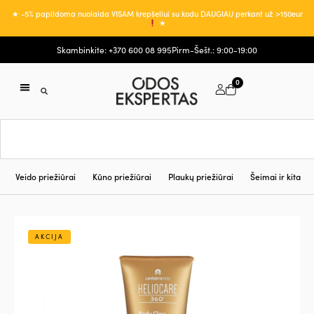
★ -5% papildoma nuolaida VISAM krepšeliui su kodu DAUGIAU perkant už >150eur
★
Skambinkite: +370 600 08 995
Pirm-Šešt.: 9:00-19:00
0
Veido priežiūrai
Kūno priežiūrai
Plaukų priežiūrai
Šeimai ir kita
AKCIJA