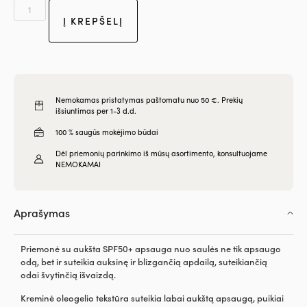
Į KREPŠELĮ
Nemokamas pristatymas paštomatu nuo 50 €. Prekių
išsiuntimas per 1-3 d.d.
100 % saugūs mokėjimo būdai
Dėl priemonių parinkimo iš mūsų asortimento, konsultuojame
NEMOKAMAI
Aprašymas
Priemonė su aukšta SPF50+ apsauga nuo saulės ne tik apsaugo
odą, bet ir suteikia auksinę ir blizgančią apdailą, suteikiančią
odai švytinčią išvaizdą.
Kreminė oleogelio tekstūra suteikia labai aukštą apsaugą, puikiai