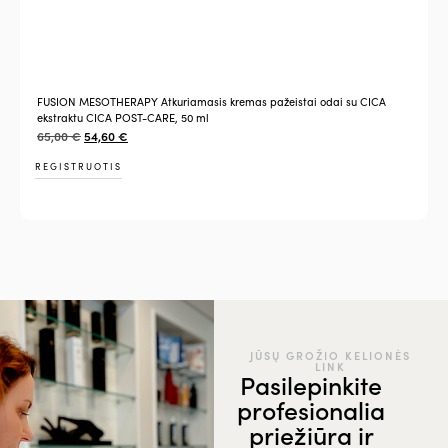
Į
2
FUSION MESOTHERAPY Atkuriamasis kremas pažeistai odai su CICA
ekstraktu CICA POST-CARE, 50 ml
į
65,00
€
54,60
€
REGISTRUOTIS
JŪSŲ GROŽIO KELIONĖS
LINK
Pasilepinkite
profesionalia
priežiūra ir