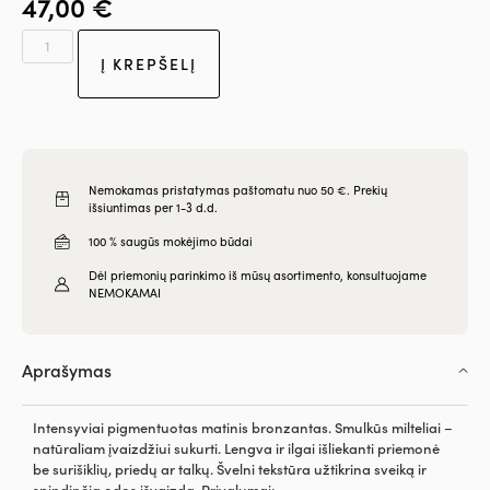
47,00
€
Į KREPŠELĮ
Nemokamas pristatymas paštomatu nuo 50 €. Prekių
išsiuntimas per 1-3 d.d.
100 % saugūs mokėjimo būdai
Dėl priemonių parinkimo iš mūsų asortimento, konsultuojame
NEMOKAMAI
Aprašymas
Intensyviai pigmentuotas matinis bronzantas. Smulkūs milteliai –
natūraliam įvaizdžiui sukurti. Lengva ir ilgai išliekanti priemonė
be surišiklių, priedų ar talkų. Švelni tekstūra užtikrina sveiką ir
spindinčią odos išvaizdą. Privalumai: