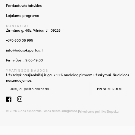
Parduotuvės taisyklės
Lojalumo programa
KONTAKTAI
Žirmūnų g. 48E, Vilnius, LT-09226
+370 600 08 995
info@odosekspertas.lt
Pirm-Šešt.: 9:00-19:00
YPATINGOS NAUDOS
Užsisakyk naujienlaiškį ir gauk 10 % nuolaidą pirmam užsakymui. Nuolaidos
nesumuojamos.
PRENUMERUOTI
© 2026 Odos ekspertas. Visos teisės saugomos.
Privatumo politika
Slapukai