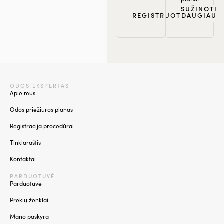
SUŽINOTI
REGISTRUOTIS
DAUGIAU
ODOS EKSPERTAS
Apie mus
Odos priežiūros planas
Registracija procedūrai
Tinklaraštis
Kontaktai
PARDUOTUVĖ
Parduotuvė
Prekių ženklai
Mano paskyra