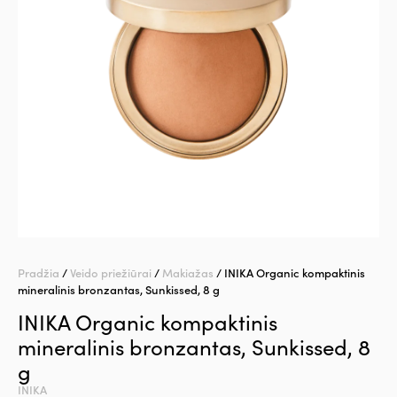
Pradžia
/
Veido priežiūrai
/
Makiažas
/ INIKA Organic kompaktinis
mineralinis bronzantas, Sunkissed, 8 g
INIKA Organic kompaktinis
mineralinis bronzantas, Sunkissed, 8
g
INIKA