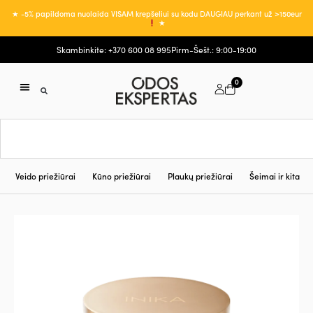
★ -5% papildoma nuolaida VISAM krepšeliui su kodu DAUGIAU perkant už >150eur
★
Skambinkite: +370 600 08 995
Pirm-Šešt.: 9:00-19:00
0
Veido priežiūrai
Kūno priežiūrai
Plaukų priežiūrai
Šeimai ir kita