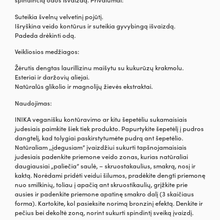
Suteikia švelnų velvetinį pojūtį.
Išryškina veido kontūrus ir suteikia gyvybingą išvaizdą.
Padeda drėkinti odą.
Veikliosios medžiagos:
Žėrutis dengtas laurillizinu maišytu su kukurūzų krakmolu.
Esteriai ir daržovių aliejai.
Natūralūs glikolio ir magnolijų žievės ekstraktai.
Naudojimas:
INIKA veganišku kontūravimo ar kitu šepetėliu sukamaisiais
judesiais paimkite šiek tiek produkto. Papurtykite šepetėlį į pudros
dangtelį, kad tolygiai paskirstytumėte pudrą ant šepetėlio.
Natūraliam ,,įdegusiam” įvaizdžiui sukurti tapšnojamaisiais
judesiais padenkite priemone veido zonas, kurias natūraliai
daugiausiai „paliečia” saulė, – skruostakaulius, smakrą, nosį ir
kaktą. Norėdami pridėti veidui šilumos, pradėkite dengti priemonę
nuo smilkinių, toliau į apačią ant skruostikaulių, grįžkite prie
ausies ir padenkite priemone apatinę smakro dalį (3 skaičiaus
forma). Kartokite, kol pasieksite norimą bronzinį efektą. Denkite ir
pečius bei dekoltė zoną, norint sukurti spindintį sveiką įvaizdį.