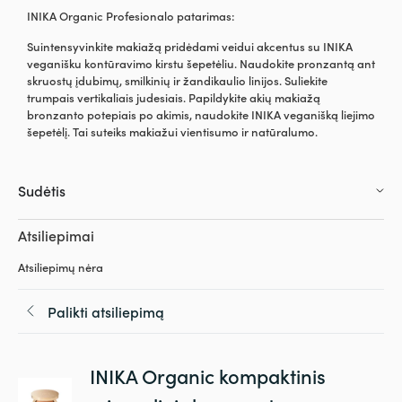
INIKA Organic Profesionalo patarimas:
Suintensyvinkite makiažą pridėdami veidui akcentus su INIKA
veganišku kontūravimo kirstu šepetėliu. Naudokite pronzantą ant
skruostų įdubimų, smilkinių ir žandikaulio linijos. Suliekite
trumpais vertikaliais judesiais. Papildykite akių makiažą
bronzanto potepiais po akimis, naudokite INIKA veganišką liejimo
šepetėlį. Tai suteiks makiažui vientisumo ir natūralumo.
Sudėtis
Atsiliepimai
Atsiliepimų nėra
Palikti atsiliepimą
INIKA Organic kompaktinis