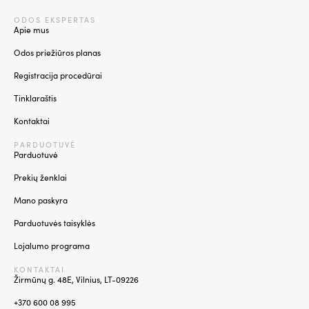
ODOS EKSPERTAS
Apie mus
Odos priežiūros planas
Registracija procedūrai
Tinklaraštis
Kontaktai
PARDUOTUVĖ
Parduotuvė
Prekių ženklai
Mano paskyra
Parduotuvės taisyklės
Lojalumo programa
KONTAKTAI
Žirmūnų g. 48E, Vilnius, LT-09226
+370 600 08 995