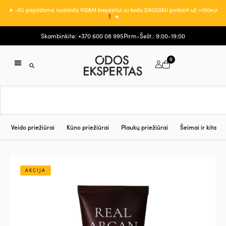
★ -5% papildoma nuolaida VISAM krepšeliui su kodu DAUGIAU perkant už >150eur
★
Skambinkite: +370 600 08 995
Pirm-Šešt.: 9:00-19:00
0
Veido priežiūrai
Kūno priežiūrai
Plaukų priežiūrai
Šeimai ir kita
AKCIJA