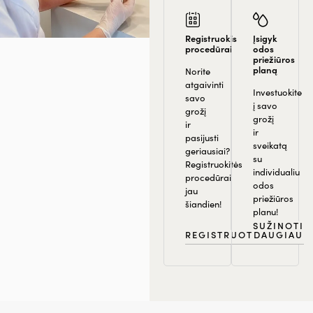
Registruokis
Įsigyk
procedūrai
odos
priežiūros
planą
Norite
atgaivinti
Investuokite
savo
į savo
grožį
grožį
ir
ir
pasijusti
sveikatą
geriausiai?
su
Registruokitės
individualiu
procedūrai
odos
jau
priežiūros
šiandien!
planu!
SUŽINOTI
REGISTRUOTIS
DAUGIAU