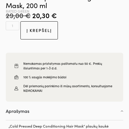
Mask, 200 ml
RATED GREEN
29,00
€
20,30
€
Į KREPŠELĮ
Nemokamas pristatymas paštomatu nuo 50 €. Prekių
išsiuntimas per 1-3 d.d.
100 % saugūs mokėjimo būdai
Dėl priemonių parinkimo iš mūsų asortimento, konsultuojame
NEMOKAMAI
Aprašymas
„Cold Pressed Deep Conditioning Hair Mask“ plaukų kaukė