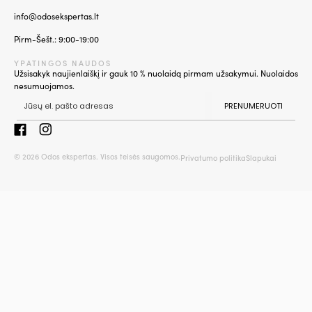
info@odosekspertas.lt
Pirm-Šešt.: 9:00-19:00
YPATINGOS NAUDOS
Užsisakyk naujienlaiškį ir gauk 10 % nuolaidą pirmam užsakymui. Nuolaidos
nesumuojamos.
PRENUMERUOTI
© 2026 Odos ekspertas. Visos teisės saugomos.
Privatumo politika
Slapukai