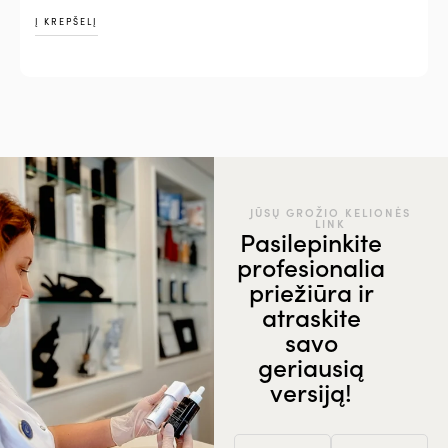
Į KREPŠELĮ
JŪSŲ GROŽIO KELIONĖS
LINK
Pasilepinkite
profesionalia
priežiūra ir
atraskite
savo
geriausią
versiją!