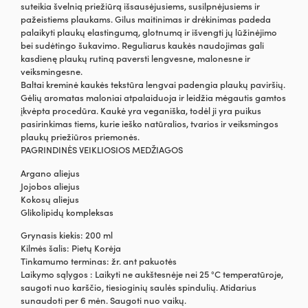
suteikia švelnią priežiūrą išsausėjusiems, susilpnėjusiems ir
pažeistiems plaukams. Gilus maitinimas ir drėkinimas padeda
palaikyti plaukų elastingumą, glotnumą ir išvengti jų lūžinėjimo
bei sudėtingo šukavimo. Reguliarus kaukės naudojimas gali
kasdienę plaukų rutiną paversti lengvesne, malonesne ir
veiksmingesne.
Baltai kreminė kaukės tekstūra lengvai padengia plaukų paviršių.
Gėlių aromatas maloniai atpalaiduoja ir leidžia mėgautis gamtos
įkvėpta procedūra. Kaukė yra veganiška, todėl ji yra puikus
pasirinkimas tiems, kurie ieško natūralios, tvarios ir veiksmingos
plaukų priežiūros priemonės.
PAGRINDINĖS VEIKLIOSIOS MEDŽIAGOS
Argano aliejus
Jojobos aliejus
Kokosų aliejus
Glikolipidų kompleksas
Grynasis kiekis: 200 ml
Kilmės šalis: Pietų Korėja
Tinkamumo terminas: žr. ant pakuotės
Laikymo sąlygos : Laikyti ne aukštesnėje nei 25 °C temperatūroje,
saugoti nuo karščio, tiesioginių saulės spindulių. Atidarius
sunaudoti per 6 mėn. Saugoti nuo vaikų.