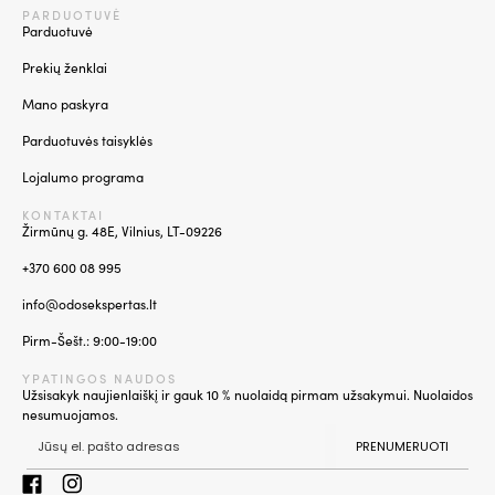
PARDUOTUVĖ
Parduotuvė
Prekių ženklai
Mano paskyra
Parduotuvės taisyklės
Lojalumo programa
KONTAKTAI
Žirmūnų g. 48E, Vilnius, LT-09226
+370 600 08 995
info@odosekspertas.lt
Pirm-Šešt.: 9:00-19:00
YPATINGOS NAUDOS
Užsisakyk naujienlaiškį ir gauk 10 % nuolaidą pirmam užsakymui. Nuolaidos
nesumuojamos.
PRENUMERUOTI