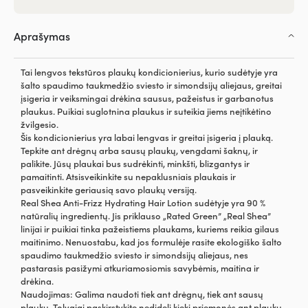
Aprašymas
Tai lengvos tekstūros plaukų kondicionierius, kurio sudėtyje yra
šalto spaudimo taukmedžio sviesto ir simondsijų aliejaus, greitai
įsigeria ir veiksmingai drėkina sausus, pažeistus ir garbanotus
plaukus. Puikiai suglotnina plaukus ir suteikia jiems neįtikėtino
žvilgesio.
Šis kondicionierius yra labai lengvas ir greitai įsigeria į plauką.
Tepkite ant drėgnų arba sausų plaukų, vengdami šaknų, ir
palikite. Jūsų plaukai bus sudrėkinti, minkšti, blizgantys ir
pamaitinti. Atsisveikinkite su nepaklusniais plaukais ir
pasveikinkite geriausią savo plaukų versiją.
Real Shea Anti-Frizz Hydrating Hair Lotion sudėtyje yra 90 %
natūralių ingredientų. Jis priklauso „Rated Green” „Real Shea”
linijai ir puikiai tinka pažeistiems plaukams, kuriems reikia gilaus
maitinimo. Nenuostabu, kad jos formulėje rasite ekologiško šalto
spaudimo taukmedžio sviesto ir simondsijų aliejaus, nes
pastarasis pasižymi atkuriamosiomis savybėmis, maitina ir
drėkina.
Naudojimas: Galima naudoti tiek ant drėgnų, tiek ant sausų
plaukų. Tolygiai paskirstykite nedidelį kiekį priemonės ant plaukų,