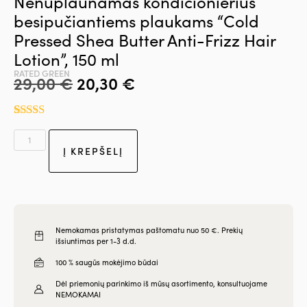
Nenuplaunamas kondicionierius
besipučiantiems plaukams “Cold
Pressed Shea Butter Anti-Frizz Hair
Lotion”, 150 ml
RATED GREEN
29,00
€
20,30
€
Įvertinimas:
1
4.00
iš 5
(viso
Į KREPŠELĮ
įvertinimų:
)
Nemokamas pristatymas paštomatu nuo 50 €. Prekių
išsiuntimas per 1-3 d.d.
100 % saugūs mokėjimo būdai
Dėl priemonių parinkimo iš mūsų asortimento, konsultuojame
NEMOKAMAI