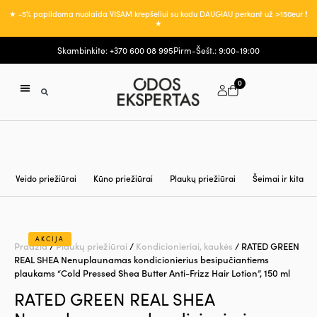
★ -5% papildoma nuolaida VISAM krepšeliui su kodu DAUGIAU perkant už >150eur ❗
★
Skambinkite: +370 600 08 995
Pirm-Šešt.: 9:00-19:00
0
ODOS PRIEŽIŪROS PLANAS
REGISTRACIJA PROCEDŪRAI
MANO PASKYRA
Veido priežiūrai
Kūno priežiūrai
Plaukų priežiūrai
Šeimai ir kita
AKCIJA
Pradžia
/
Plaukų priežiūrai
/
Kondicionieriai, kaukės
/ RATED GREEN
REAL SHEA Nenuplaunamas kondicionierius besipučiantiems
plaukams “Cold Pressed Shea Butter Anti-Frizz Hair Lotion”, 150 ml
RATED GREEN REAL SHEA