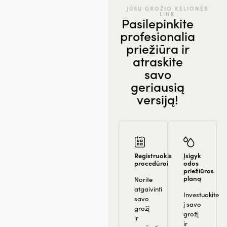
JŪSŲ GROŽIO KELIONĖS
LINK
Pasilepinkite
profesionalia
priežiūra ir
atraskite
savo
geriausią
versiją!
Registruokis
Įsigyk
procedūrai
odos
priežiūros
planą
Norite
atgaivinti
Investuokite
savo
į savo
grožį
grožį
ir
ir