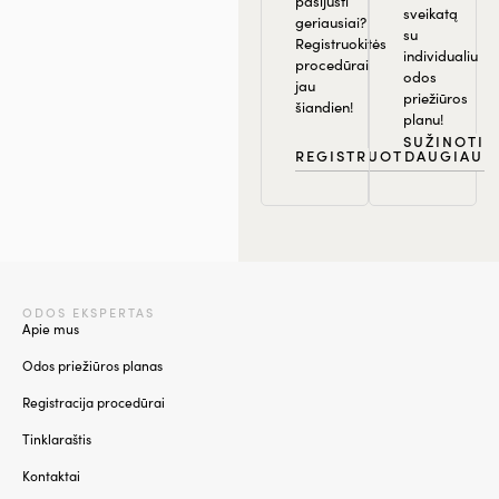
pasijusti
sveikatą
geriausiai?
su
Registruokitės
individualiu
procedūrai
odos
jau
priežiūros
šiandien!
planu!
SUŽINOTI
REGISTRUOTIS
DAUGIAU
ODOS EKSPERTAS
Apie mus
Odos priežiūros planas
Registracija procedūrai
Tinklaraštis
Kontaktai