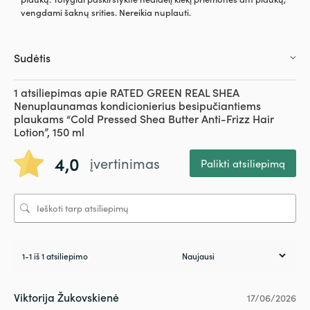
vengdami šaknų srities. Nereikia nuplauti.
Sudėtis
1 atsiliepimas apie
RATED GREEN REAL SHEA
Nenuplaunamas kondicionierius besipučiantiems
plaukams “Cold Pressed Shea Butter Anti-Frizz Hair
Lotion”, 150 ml
4,0
įvertinimas
Palikti atsiliepimą
1-1 iš 1 atsiliepimo
Viktorija Žukovskienė
17/06/2026