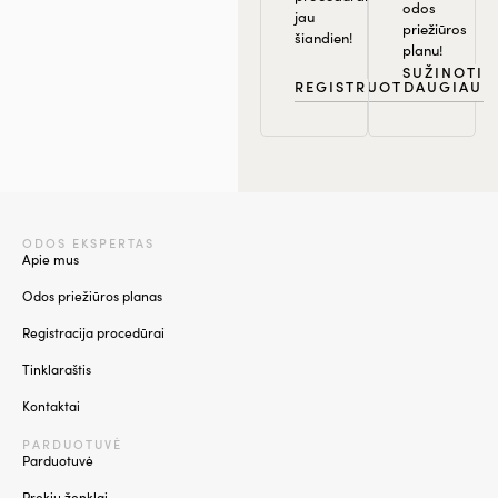
odos
jau
priežiūros
šiandien!
planu!
SUŽINOTI
REGISTRUOTIS
DAUGIAU
ODOS EKSPERTAS
Apie mus
Odos priežiūros planas
Registracija procedūrai
Tinklaraštis
Kontaktai
PARDUOTUVĖ
Parduotuvė
Prekių ženklai