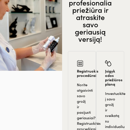
profesionalia
priežiūra ir
atraskite
savo
geriausią
versiją!
Registruokis
Įsigyk
procedūrai
odos
priežiūros
planą
Norite
atgaivinti
Investuokite
savo
į savo
grožį
grožį
ir
ir
pasijusti
sveikatą
geriausiai?
su
Registruokitės
individualiu
procedūrai