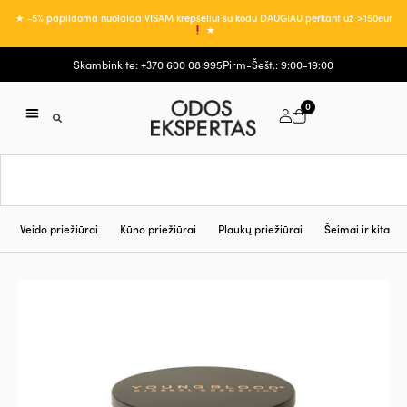
★ -5% papildoma nuolaida VISAM krepšeliui su kodu DAUGIAU perkant už >150eur
★
Skambinkite: +370 600 08 995
Pirm-Šešt.: 9:00-19:00
0
Veido priežiūrai
Kūno priežiūrai
Plaukų priežiūrai
Šeimai ir kita