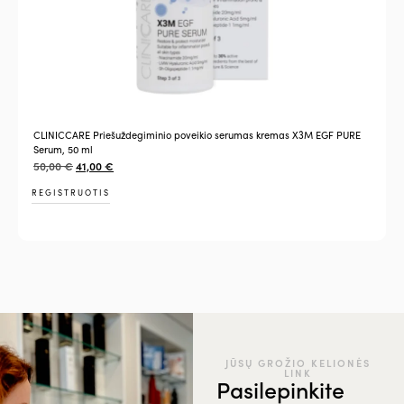
CLINICCARE Priešuždegiminio poveikio serumas kremas X3M EGF PURE
Serum, 50 ml
50,00
€
41,00
€
REGISTRUOTIS
JŪSŲ GROŽIO KELIONĖS
LINK
Pasilepinkite