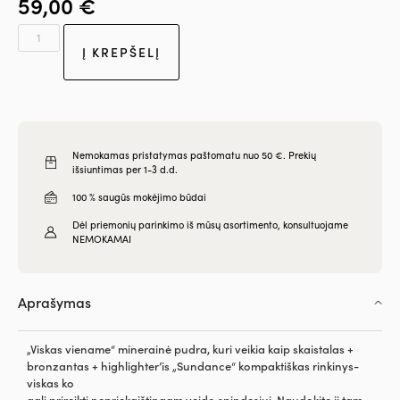
59,00
€
Į KREPŠELĮ
Nemokamas pristatymas paštomatu nuo 50 €. Prekių
išsiuntimas per 1-3 d.d.
100 % saugūs mokėjimo būdai
Dėl priemonių parinkimo iš mūsų asortimento, konsultuojame
NEMOKAMAI
Aprašymas
„Viskas viename“ minerainė pudra, kuri veikia kaip skaistalas +
bronzantas + highlighter’is „Sundance“ kompaktiškas rinkinys-
viskas ko
gali prireikti nepriekaištingam veido spindesiui. Naudokite jį tam