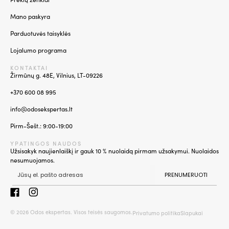
Mano paskyra
Parduotuvės taisyklės
Lojalumo programa
KONTAKTAI
Žirmūnų g. 48E, Vilnius, LT-09226
+370 600 08 995
info@odosekspertas.lt
Pirm-Šešt.: 9:00-19:00
YPATINGOS NAUDOS
Užsisakyk naujienlaiškį ir gauk 10 % nuolaidą pirmam užsakymui. Nuolaidos
nesumuojamos.
PRENUMERUOTI
© 2026 Odos ekspertas. Visos teisės saugomos.
Privatumo politika
Slapukai