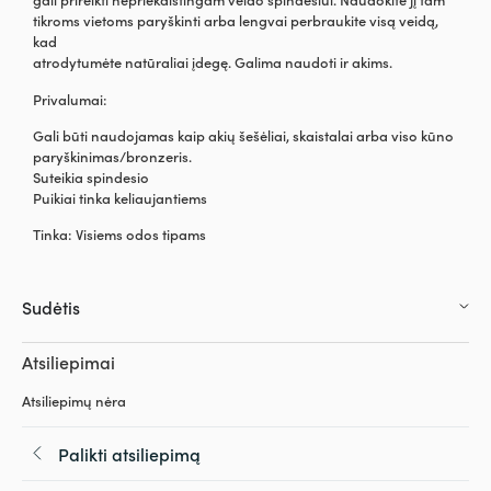
tikroms vietoms paryškinti arba lengvai perbraukite visą veidą,
kad
atrodytumėte natūraliai įdegę. Galima naudoti ir akims.
Privalumai:
Gali būti naudojamas kaip akių šešėliai, skaistalai arba viso kūno
paryškinimas/bronzeris.
Suteikia spindesio
Puikiai tinka keliaujantiems
Tinka: Visiems odos tipams
Sudėtis
Atsiliepimai
Atsiliepimų nėra
Palikti atsiliepimą