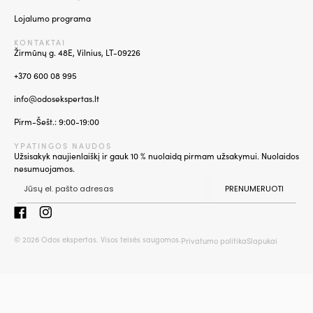
Lojalumo programa
KONTAKTAI
Žirmūnų g. 48E, Vilnius, LT-09226
+370 600 08 995
info@odosekspertas.lt
Pirm-Šešt.: 9:00-19:00
YPATINGOS NAUDOS
Užsisakyk naujienlaiškį ir gauk 10 % nuolaidą pirmam užsakymui. Nuolaidos
nesumuojamos.
PRENUMERUOTI
© 2026 Odos ekspertas. Visos teisės saugomos.
Privatumo politika
Slapukai