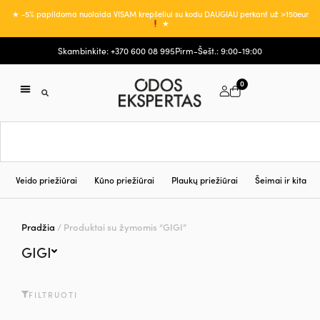
★ -5% papildoma nuolaida VISAM krepšeliui su kodu DAUGIAU perkant už >150eur
★
Skambinkite: +370 600 08 995
Pirm-Šešt.: 9:00-19:00
0
Veido priežiūrai
Kūno priežiūrai
Plaukų priežiūrai
Šeimai ir kita
Pradžia
/ Produktai su žymomis “GIGI”
GIGI
FILTRUOTI