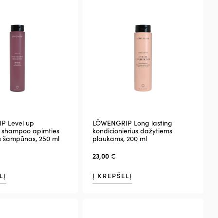
P Level up
LÖWENGRIP Long lasting
g shampoo apimties
kondicionierius dažytiems
is šampūnas, 250 ml
plaukams, 200 ml
23,00
€
LĮ
Į KREPŠELĮ