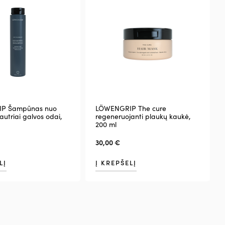
P Šampūnas nuo
LÖWENGRIP The cure
autriai galvos odai,
regeneruojanti plaukų kaukė,
200 ml
30,00
€
LĮ
Į KREPŠELĮ