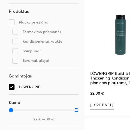
Produktas
Plaukų priežiūrai
Formavimo priemonės
Kondicionieriai, kaukės
Šampūnai
Serumai, aliejai
LÖWENGRIP Build & 
Gamintojas
Thickening Kondicioni
ploniems plaukams, 
LÖWENGRIP
22,00
€
Kaina
Į KREPŠELĮ
22
€
—
30
€