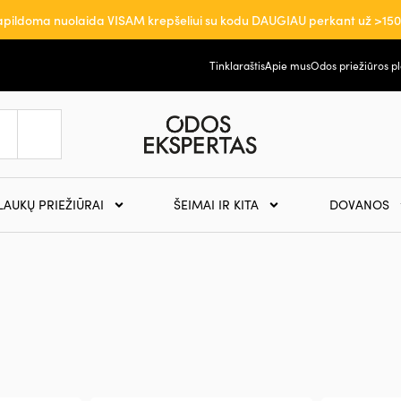
pildoma nuolaida VISAM krepšeliui su kodu DAUGIAU perkant už >15
Tinklaraštis
Apie mus
Odos priežiūros p
LAUKŲ PRIEŽIŪRAI
ŠEIMAI IR KITA
DOVANOS