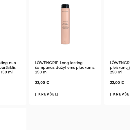
ting nuo
LÖWENGRIP Long lasting
LÖWENGRI
urškiklis
šampūnas dažytiems plaukams,
pleiskanų j
 150 ml
250 ml
250 ml
22,00
€
22,00
€
Į KREPŠELĮ
Į KREPŠE