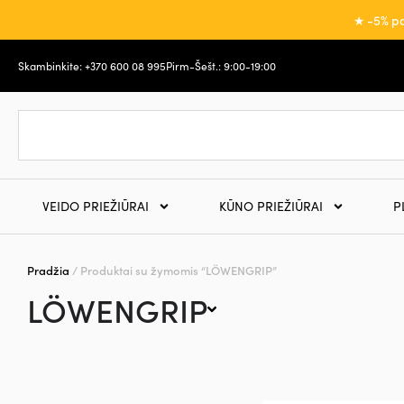
★ -5% pa
Skambinkite: +370 600 08 995
Pirm-Šešt.: 9:00-19:00
VEIDO PRIEŽIŪRAI
KŪNO PRIEŽIŪRAI
P
Pradžia
/ Produktai su žymomis “LÖWENGRIP”
LÖWENGRIP