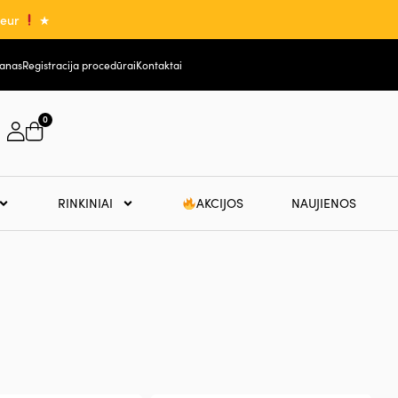
0eur
★
lanas
Registracija procedūrai
Kontaktai
0
RINKINIAI
AKCIJOS
NAUJIENOS