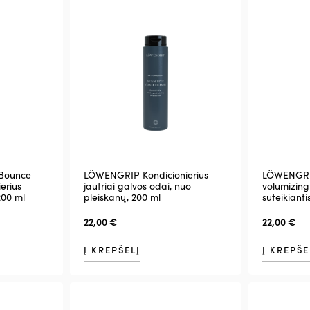
Bounce
LÖWENGRIP Kondicionierius
LÖWENGRI
erius
jautriai galvos odai, nuo
volumizin
200 ml
pleiskanų, 200 ml
suteikiant
22,00
€
22,00
€
Į KREPŠELĮ
Į KREPŠE