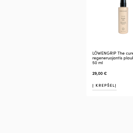
LÖWENGRIP The cur
regeneruojantis plauk
50 ml
29,00
€
Į KREPŠELĮ