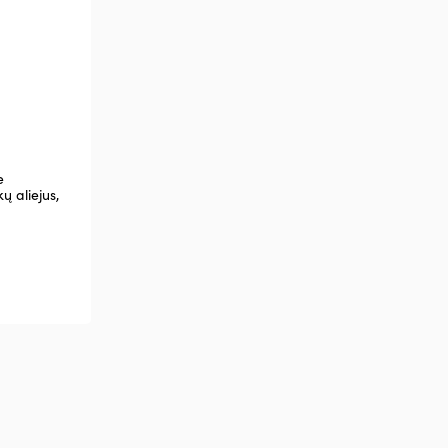
e
ų aliejus,