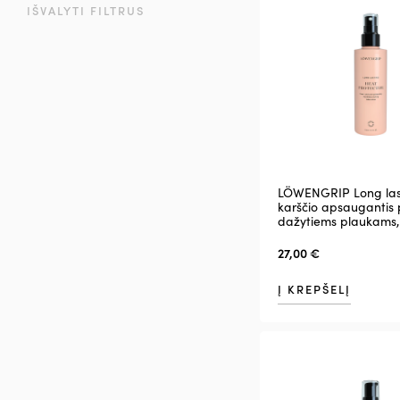
IŠVALYTI FILTRUS
LÖWENGRIP Long las
karščio apsaugantis p
dažytiems plaukams,
27,00
€
Į KREPŠELĮ