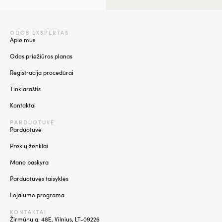
ODOS EKSPERTAS
Apie mus
Odos priežiūros planas
Registracija procedūrai
Tinklaraštis
Kontaktai
PARDUOTUVĖ
Parduotuvė
Prekių ženklai
Mano paskyra
Parduotuvės taisyklės
Lojalumo programa
KONTAKTAI
Žirmūnų g. 48E, Vilnius, LT-09226