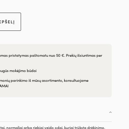
EPŠELĮ
as pristatymas paštomatu nuo 50 €. Prekių išsiuntimas per
augūs mokėjimo būdai
emonių parinkimo iš mūsų asortimento, konsultuojame
AMAI
ai, normaliai arba riebiai veido odai, kuriai trūksta drėkinimo.