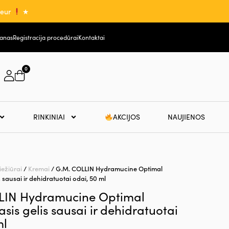
0eur
★
lanas
Registracija procedūrai
Kontaktai
0
RINKINIAI
AKCIJOS
NAUJIENOS
iežiūrai
/
Kremai
/ G.M. COLLIN Hydramucine Optimal
 sausai ir dehidratuotai odai, 50 ml
LIN Hydramucine Optimal
sis gelis sausai ir dehidratuotai
ml