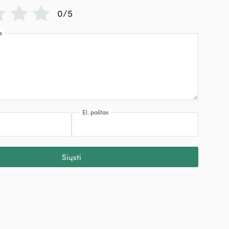
0/5
s
El. paštas
Siųsti