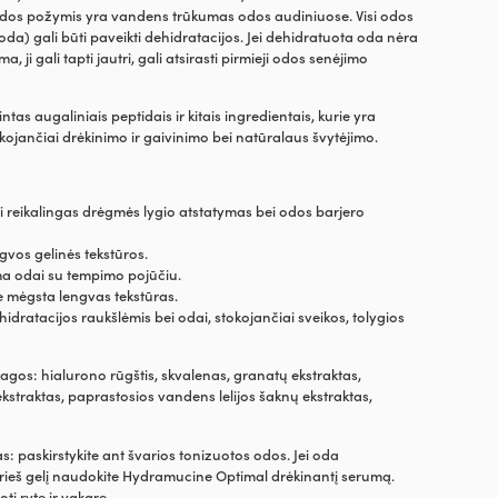
dos požymis yra vandens trūkumas odos audiniuose. Visi odos
bi oda) gali būti paveikti dehidratacijos. Jei dehidratuota oda nėra
a, ji gali tapti jautri, gali atsirasti pirmieji odos senėjimo
intas augaliniais peptidais ir kitais ingredientais, kurie yra
okojančiai drėkinimo ir gaivinimo bei natūralaus švytėjimo.
ai reikalingas drėgmės lygio atstatymas bei odos barjero
ngvos gelinės tekstūros.
a odai su tempimo pojūčiu.
ie mėgsta lengvas tekstūras.
hidratacijos raukšlėmis bei odai, stokojančiai sveikos, tolygios
iagos: hialurono rūgštis, skvalenas, granatų ekstraktas,
straktas, paprastosios vandens lelijos šaknų ekstraktas,
 paskirstykite ant švarios tonizuotos odos. Jei oda
prieš gelį naudokite Hydramucine Optimal drėkinantį serumą.
i ryte ir vakare.