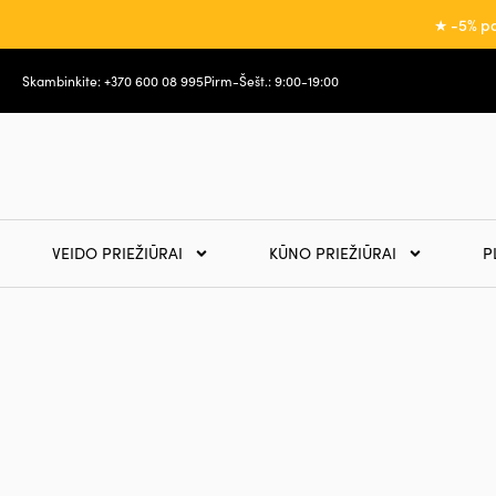
★ -5% pa
Skambinkite: +370 600 08 995
Pirm-Šešt.: 9:00-19:00
VEIDO PRIEŽIŪRAI
KŪNO PRIEŽIŪRAI
P