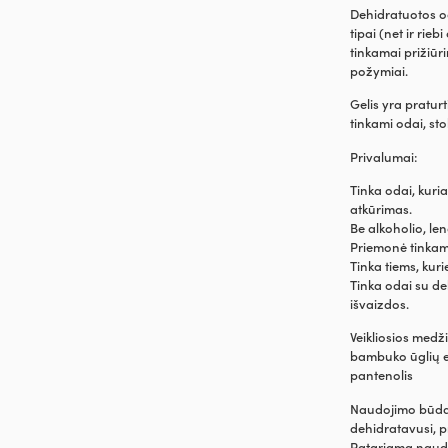
Dehidratuotos o
tipai (net ir rie
tinkamai prižiūrim
požymiai.
Gelis yra praturt
tinkami odai, st
Privalumai:
Tinka odai, kuri
atkūrimas.
Be alkoholio, le
Priemonė tinkam
Tinka tiems, kur
Tinka odai su de
išvaizdos.
Veikliosios medž
bambuko ūglių ek
pantenolis
Naudojimo būdas:
dehidratavusi, 
Patariama naudot