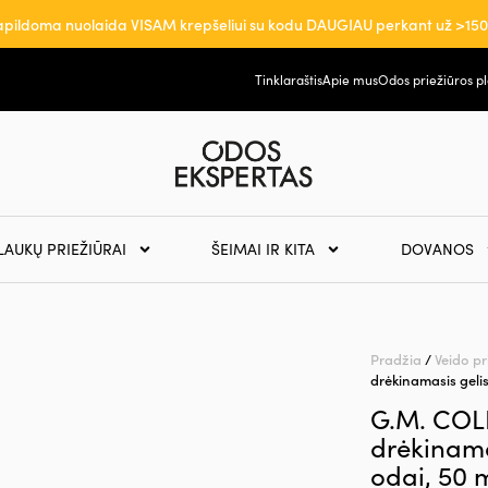
pildoma nuolaida VISAM krepšeliui su kodu DAUGIAU perkant už >15
Tinklaraštis
Apie mus
Odos priežiūros p
LAUKŲ PRIEŽIŪRAI
ŠEIMAI IR KITA
DOVANOS
Pradžia
/
Veido pr
drėkinamasis gelis
G.M. COL
drėkinama
odai, 50 