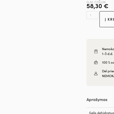
G.M. COLLIN
58,30
€
Į KR
Nemokam
1-3 d.d.
100 % s
Dėl pri
NEMOK
Aprašymas
Gelis dehidratuot