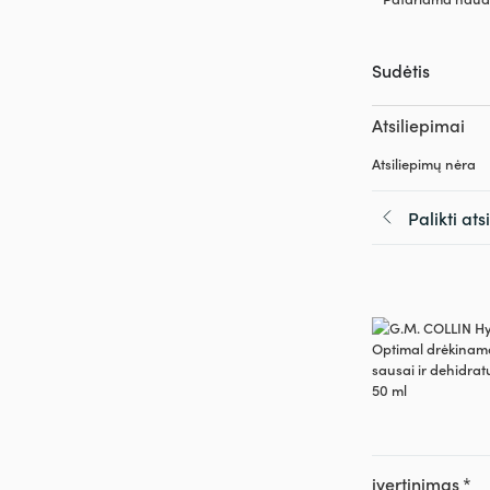
Sudėtis
Atsiliepimai
Atsiliepimų nėra
Palikti at
įvertinimas
*