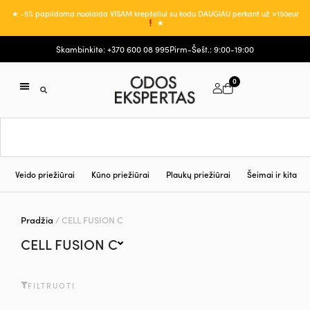
★ -5% papildoma nuolaida VISAM krepšeliui su kodu DAUGIAU perkant už >150eur
★
Skambinkite: +370 600 08 995
Pirm-Šešt.: 9:00-19:00
0
Veido priežiūrai
Kūno priežiūrai
Plaukų priežiūrai
Šeimai ir kita
Pradžia
/ CELL FUSION C
CELL FUSION C
FILTRUOTI