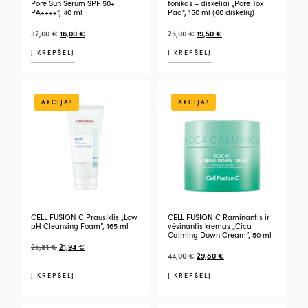
Pore Sun Serum SPF 50+
tonikas – diskeliai „Pore Tox
PA++++”, 40 ml
Pad“, 150 ml (60 diskelių)
32,00
€
16,00
€
25,00
€
19,50
€
Į KREPŠELĮ
Į KREPŠELĮ
AKCIJA!
AKCIJA!
CELL FUSION C Prausiklis „Low
CELL FUSION C Raminantis ir
pH Cleansing Foam”, 165 ml
vėsinantis kremas „Cica
Calming Down Cream”, 50 ml
25,81
€
21,94
€
44,00
€
29,80
€
Į KREPŠELĮ
Į KREPŠELĮ