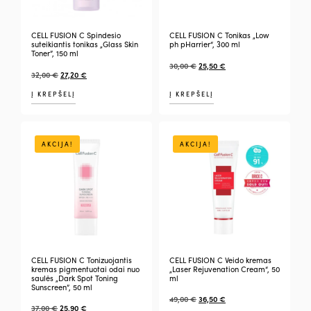
CELL FUSION C Spindesio
CELL FUSION C Tonikas „Low
suteikiantis tonikas „Glass Skin
ph pHarrier“, 300 ml
Toner”, 150 ml
30,00
€
25,50
€
32,00
€
27,20
€
Į KREPŠELĮ
Į KREPŠELĮ
AKCIJA!
AKCIJA!
CELL FUSION C Tonizuojantis
CELL FUSION C Veido kremas
kremas pigmentuotai odai nuo
„Laser Rejuvenation Cream“, 50
saulės „Dark Spot Toning
ml
Sunscreen”, 50 ml
49,00
€
36,50
€
37,00
€
25,90
€