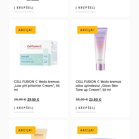
Į KREPŠELĮ
Į KREPŠELĮ
AKCIJA!
AKCIJA!
CELL FUSION C Veido kremas
CELL FUSION C Veido kremas
„Low pH pHarrier Cream”, 55
odos spindesiui „Glass Skin
ml
Tone up Cream”, 50 ml
38,00
€
29,00
€
28,00
€
23,80
€
Į KREPŠELĮ
Į KREPŠELĮ
AKCIJA!
AKCIJA!