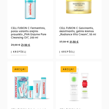
CELL FUSION C Fermentinis,
CELL FUSION C Gaivinantis,
poras valantis aiejinis
skaistinantis, gelinis kremas
prausiklis „PHA Enzyme Pore
„Radiance Vita Cream”, 55 ml
Cleansing Oil”, 200 ml
37,38
€
31,50
€
29,00
€
21,50
€
Į KREPŠELĮ
Į KREPŠELĮ
AKCIJA!
AKCIJA!