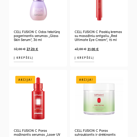
CELL FUSION C Odos tekstūrą
CELL FUSION C Paakių kremas
pagerinantis serumas „Glass
su masažiniu antgaliu „Red
Skin Serum”, 30 ml
Ultimate Eye Cream”, 15 ml
32,00
€
27,20
€
42,00
€
31,00
€
Į KREPŠELĮ
Į KREPŠELĮ
AKCIJA!
AKCIJA!
CELL FUSION C Poras
CELL FUSION C Poras
mažinantis serumas „Laser UV
sutraukiantis ir drėkinantis