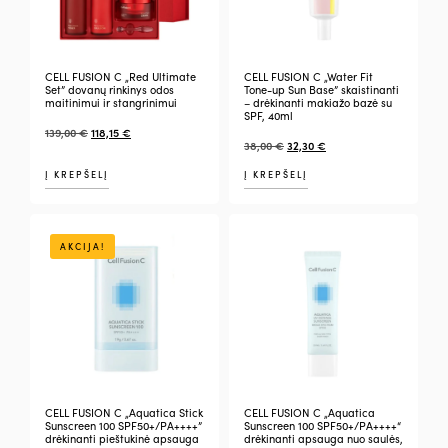
CELL FUSION C „Red Ultimate
CELL FUSION C „Water Fit
Set” dovanų rinkinys odos
Tone-up Sun Base” skaistinanti
maitinimui ir stangrinimui
– drėkinanti makiažo bazė su
SPF, 40ml
139,00
€
118,15
€
38,00
€
32,30
€
Į KREPŠELĮ
Į KREPŠELĮ
AKCIJA!
CELL FUSION C „Aquatica Stick
CELL FUSION C „Aquatica
Sunscreen 100 SPF50+/PA++++”
Sunscreen 100 SPF50+/PA++++“
drėkinanti pieštukinė apsauga
drėkinanti apsauga nuo saulės,