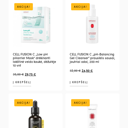
AKCIJA!
AKCIJA!
CELL FUSION C „Low pH
CELL FUSION C „pH-Balancing
pHarrier Mask“ drėkinanti
Gel Cleanser” prausiklis sausai,
lakštinė veido kaukė, dėžutėje
jautriai odai, 200 ml
10 vnt
32,00
€
24,50
€
35,00
€
29,75
€
Į KREPŠELĮ
Į KREPŠELĮ
AKCIJA!
AKCIJA!