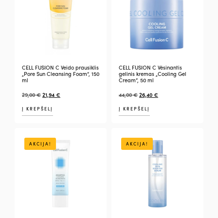
CELL FUSION C Veido prausiklis
CELL FUSION C Vėsinantis
„Pore Sun Cleansing Foam“, 150
gelinis kremas „Cooling Gel
ml
Cream”, 50 ml
29,00
€
21,94
€
44,00
€
26,40
€
Į KREPŠELĮ
Į KREPŠELĮ
AKCIJA!
AKCIJA!