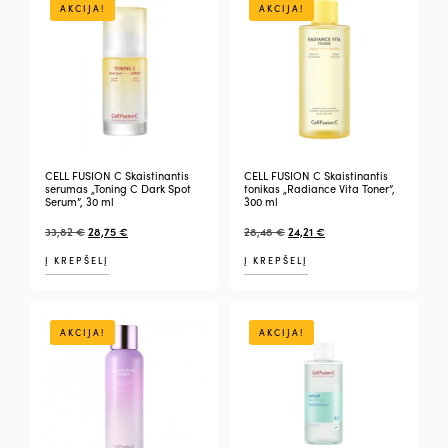
AKCIJA!
AKCIJA!
CELL FUSION C Skaistinantis
CELL FUSION C Skaistinantis
serumas „Toning C Dark Spot
tonikas „Radiance Vita Toner”,
Serum”, 30 ml
300 ml
33,82
€
28,75
€
28,48
€
24,21
€
Į KREPŠELĮ
Į KREPŠELĮ
AKCIJA!
AKCIJA!