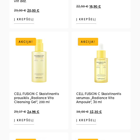
vnt dėž.
22,50
€
16,90
€
29,00
€
20,00
€
Į KREPŠELĮ
Į KREPŠELĮ
AKCIJA!
AKCIJA!
CELL FUSION C Skaistinantis
CELL FUSION C Skaistinantis
prausiklis „Radiance Vita
serumas „Radiance Vita
Cleansing Gel”, 200 ml
Ampoule”, 30 ml
29,37
€
24,96
€
38,00
€
32,30
€
Į KREPŠELĮ
Į KREPŠELĮ