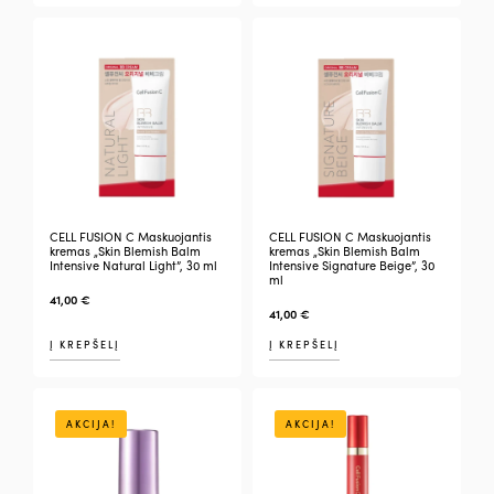
CELL FUSION C Maskuojantis
CELL FUSION C Maskuojantis
kremas „Skin Blemish Balm
kremas „Skin Blemish Balm
Intensive Natural Light”, 30 ml
Intensive Signature Beige”, 30
ml
41,00
€
41,00
€
Į KREPŠELĮ
Į KREPŠELĮ
AKCIJA!
AKCIJA!