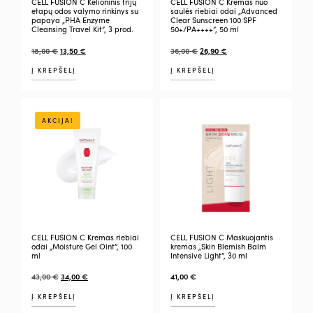
CELL FUSION C Kelioninis trijų
CELL FUSION C Kremas nuo
etapų odos valymo rinkinys su
saulės riebiai odai „Advanced
papaya „PHA Enzyme
Clear Sunscreen 100 SPF
Cleansing Travel Kit”, 3 prod.
50+/PA++++”, 50 ml
18,00
€
13,50
€
36,00
€
26,90
€
Į KREPŠELĮ
Į KREPŠELĮ
AKCIJA!
CELL FUSION C Kremas riebiai
CELL FUSION C Maskuojantis
odai „Moisture Gel Oint”, 100
kremas „Skin Blemish Balm
ml
Intensive Light”, 30 ml
43,00
€
34,00
€
41,00
€
Į KREPŠELĮ
Į KREPŠELĮ