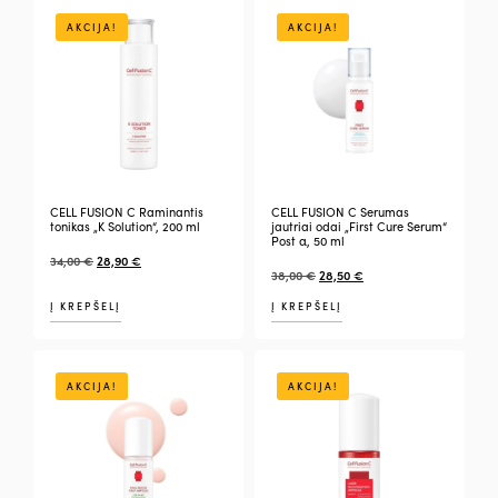
AKCIJA!
AKCIJA!
CELL FUSION C Raminantis
CELL FUSION C Serumas
tonikas „K Solution“, 200 ml
jautriai odai „First Cure Serum“
Post α, 50 ml
34,00
€
28,90
€
38,00
€
28,50
€
Į KREPŠELĮ
Į KREPŠELĮ
AKCIJA!
AKCIJA!