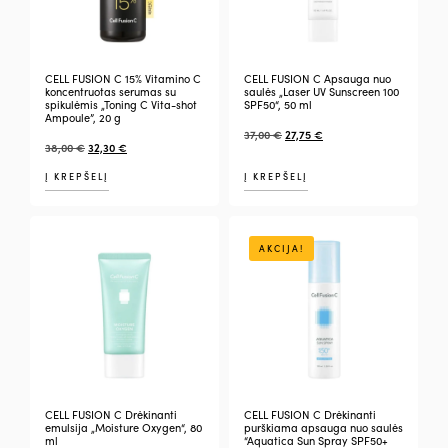
CELL FUSION C 15% Vitamino C
CELL FUSION C Apsauga nuo
koncentruotas serumas su
saulės „Laser UV Sunscreen 100
spikulėmis „Toning C Vita-shot
SPF50“, 50 ml
Ampoule”, 20 g
37,00
€
27,75
€
38,00
€
32,30
€
Į KREPŠELĮ
Į KREPŠELĮ
AKCIJA!
CELL FUSION C Drėkinanti
CELL FUSION C Drėkinanti
emulsija „Moisture Oxygen“, 80
purškiama apsauga nuo saulės
ml
“Aquatica Sun Spray SPF50+