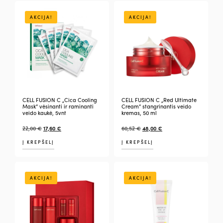
AKCIJA!
AKCIJA!
CELL FUSION C „Cica Cooling
CELL FUSION C „Red Ultimate
Mask” vėsinanti ir raminanti
Cream” stangrinantis veido
veido kaukė, 5vnt
kremas, 50 ml
22,00
€
17,60
€
60,52
€
48,00
€
Į KREPŠELĮ
Į KREPŠELĮ
AKCIJA!
AKCIJA!