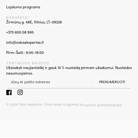
Lojalumo programa
KONTAKTAI
Žirmūnų g. 48E, Vilnius, LT-09226
+370 600 08 995
info@odosekspertas.lt
Pirm-Šešt.: 9:00-19:00
YPATINGOS NAUDOS
Užsisakyk naujienlaiškį ir gauk 10 % nuolaidą pirmam užsakymui. Nuolaidos
nesumuojamos.
PRENUMERUOTI
© 2026 Odos ekspertas. Visos teisės saugomos.
Privatumo politika
Slapukai