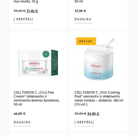
nuo saulės, 19 g
50 ml
29,00
€
21,00
€
37,00
€
Į KREPŠELĮ
DAUGIAU
AKCIJA!
CELL FUSION C „Cica Flex
CELL FUSION C „First Cooling
Cream“ drėkinantis ir
Pad“ vėsinantis ir drėkinantis
raminantis kremas kasdienai,
veido tonikas – diskeliai, 180 ml
55 ml
(70 vnt.)
44,00
€
29,00
€
24,65
€
DAUGIAU
Į KREPŠELĮ