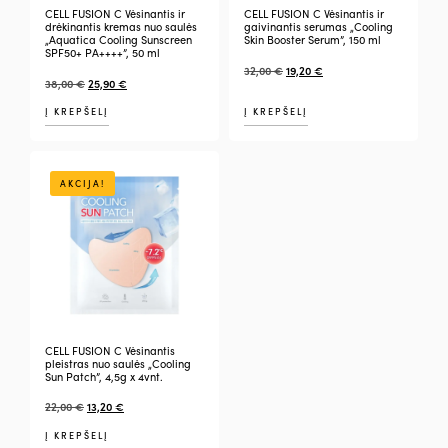
CELL FUSION C Vėsinantis ir
CELL FUSION C Vėsinantis ir
drėkinantis kremas nuo saulės
gaivinantis serumas „Cooling
„Aquatica Cooling Sunscreen
Skin Booster Serum”, 150 ml
SPF50+ PA++++”, 50 ml
32,00
€
19,20
€
38,00
€
25,90
€
Į KREPŠELĮ
Į KREPŠELĮ
AKCIJA!
CELL FUSION C Vėsinantis
pleistras nuo saulės „Cooling
Sun Patch”, 4,5g x 4vnt.
22,00
€
13,20
€
Į KREPŠELĮ