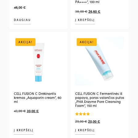
PA++++”, 100 ml
46,00
€
38,00
€
26,60
€
DAUGIAU
Į KREPŠELĮ
AKCIJA!
AKCIJA!
CELL FUSION C Drėkinantis
CELL FUSION C Fermentinės iš
kremas „Aquaporin cream”, 60
papaya, poras valančios putos
ml
„PHA Enzyme Pore Cleansing
Foam”, 150 ml
43,00
€
30,00
€
Įvertinimas:
29,00
€
20,00
€
4.00
iš 5
Į KREPŠELĮ
Į KREPŠELĮ