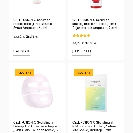
CELL FUSION C Serumas
CELL FUSION C Serumas
riebiai odai „Final Rescue
sausai, brandžiai odai „Laser
Syrup Ampoule”, 30 ml
Rejuvenation Ampoule“, 30 ml
33,82
€
28,75
€
Įvertinimas:
38,27
€
32,00
€
5.00
iš 5
DAUGIAU
Į KREPŠELĮ
AKCIJA!
AKCIJA!
CELL FUSION C Skaistinanti
CELL FUSION C Skaistinanti
hidrogelinė kaukė su kolagenu
lakštinė veido kaukė „Radiance
„Glass Skin Collagen Mask”, 5
Vita Mask”, dėžutėje 5 vnt